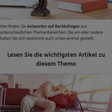
Dann lassen Sie sich helfen.
Service
Hier finden Sie
Antworten auf Rechtsfragen
aus
unterschiedlichen Themenbereichen. Die ein oder andere
haben Sie sich bestimmt auch schon einmal gestellt.
Meine Versicherungen
Lesen Sie die wichtigsten Artikel zu
Sehen Sie auf einen Blick Ihre Versicherungen bei
diesem Thema
ERGO, dem ERGO Rechtsschutz und der DKV.
Zum Kundenportal
Schaden- oder Leistungsfall melden
Bequem online oder telefonisch.