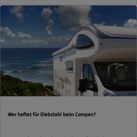
0800 / 3746 555
Mo–Sa 7–20 Uhr (gebührenfrei)
ERGO Berater finden
Kundenportal Log-in
Wer haftet für Diebstahl beim Campen?