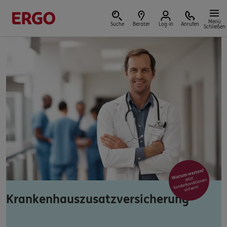
Menü
Suche
Berater
Log-in
Anrufen
Schließen
Versicherungen & Finanzen
Reform der privaten Altersvorsorge
Jetzt Förderung selbst berechnen.
Jetzt informieren
Krankenhauszusatzversicherung
Nicht sicher, was Sie benötigen?