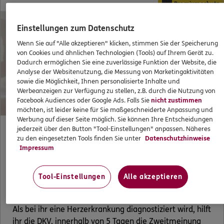
Premiumschutz
Einstellungen zum Datenschutz
Wenn Sie auf "Alle akzeptieren" klicken, stimmen Sie der Speicherung
von Cookies und ähnlichen Technologien (Tools) auf Ihrem Gerät zu.
Dadurch ermöglichen Sie eine zuverlässige Funktion der Website, die
Analyse der Websitenutzung, die Messung von Marketingaktivitäten
sowie die Möglichkeit, Ihnen personalisierte Inhalte und
Werbeanzeigen zur Verfügung zu stellen, z.B. durch die Nutzung von
Facebook Audiences oder Google Ads. Falls Sie
nicht zustimmen
möchten, ist leider keine für Sie maßgeschneiderte Anpassung und
Werbung auf dieser Seite möglich. Sie können Ihre Entscheidungen
jederzeit über den Button "Tool-Einstellungen" anpassen. Näheres
zu den eingesetzten Tools finden Sie unter
Datenschutzhinweise
Für Anspruchsvolle wie Iwona (60)
Impressum
Tool-Einstellungen
Alle akzeptieren
Iwona hat rechtzeitig mit dem KGZ2 mit freier Arzt-
und Krankenhauswahl und mit Best Care vorgesorgt.
Als bei ihr eine Herzerkrankung diagnostiziert wird, hilft
ihr die DKV, innerhalb von 5 Tagen die Zweitmeinung