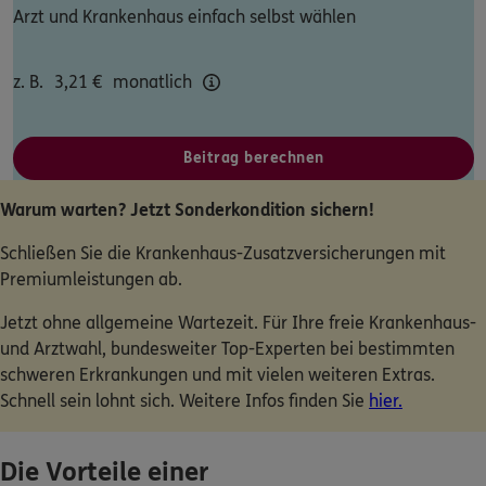
Arzt und Krankenhaus einfach selbst wählen
Dann lassen Sie sich helfen.
z. B.
3,21
€
monatlich
Service
Beitrag berechnen
Meine Versicherungen
Warum warten? Jetzt Sonderkondition sichern!
Schließen Sie die Krankenhaus-Zusatzversicherungen mit
Sehen Sie auf einen Blick Ihre Versicherungen bei ERGO,
dem ERGO Rechtsschutz und der DKV.
Premiumleistungen ab.
Jetzt ohne allgemeine Wartezeit. Für Ihre freie Krankenhaus-
Zum Kundenportal
und Arztwahl, bundesweiter Top-Experten bei bestimmten
schweren Erkrankungen und mit vielen weiteren Extras.
Schnell sein lohnt sich. Weitere Infos finden Sie
hier.
Schaden- oder Leistungsfall melden
Die Vorteile einer
Bequem online oder telefonisch.