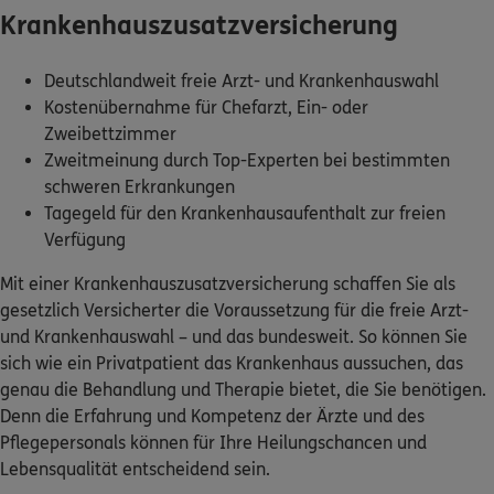
Krankenhauszusatzversicherung
Kontakt
Deutschlandweit freie Arzt- und Krankenhauswahl
Kostenübernahme für Chefarzt, Ein- oder
Zweibettzimmer
Zweitmeinung durch Top-Experten bei bestimmten
Meine Versicherungen
schweren Erkrankungen
Tagegeld für den Krankenhausaufenthalt zur freien
Sehen Sie auf einen Blick Ihre Versicherungen bei ERGO,
dem ERGO Rechtsschutz und der DKV.
Verfügung
Mit einer Krankenhauszusatzversicherung schaffen Sie als
Zum Kundenportal
gesetzlich Versicherter die Voraussetzung für die freie Arzt-
und Krankenhauswahl – und das bundesweit. So können Sie
sich wie ein Privatpatient das Krankenhaus aussuchen, das
genau die Behandlung und Therapie bietet, die Sie benötigen.
Schaden- oder Leistungsfall melden
Denn die Erfahrung und Kompetenz der Ärzte und des
Bequem online oder telefonisch.
Pflegepersonals können für Ihre Heilungschancen und
Lebensqualität entscheidend sein.