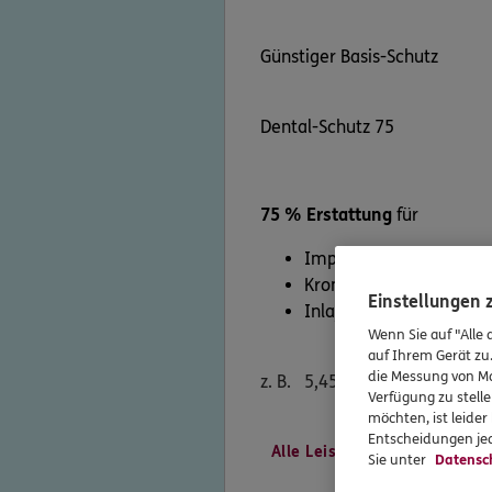
Günstiger Basis-Schutz
Dental-Schutz 75
75 % Erstattung
für
Implantate
Kronen, Brücken und Pr
Einstellungen
Inlays und Onlays
Wenn Sie auf "Alle 
auf Ihrem Gerät zu
die Messung von Ma
z. B.
5,45
€
mtl.*
Verfügung zu stelle
möchten, ist leide
Entscheidungen jed
Alle Leistungen vergleichen
Sie unter
Datensc