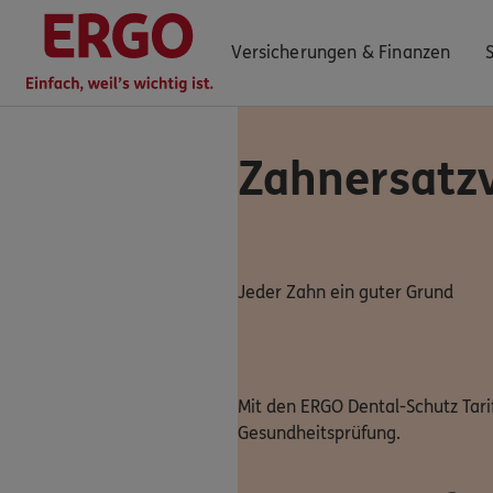
Versicherungen & Finanzen
Zahnersatz
0800 / 3746 420
Mo–Sa 7–20 Uhr (gebührenfrei)
ERGO Berater finden
Jeder Zahn ein guter Grund
Kundenportal Log-in
Mit den ERGO Dental-Schutz Tari
Gesundheitsprüfung.