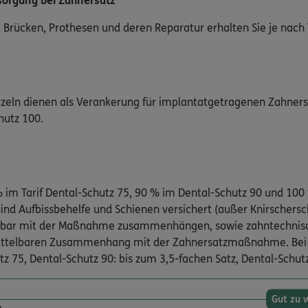
rsorgung bei Zahnersatz
 Brücken, Prothesen und deren Reparatur erhalten Sie je nach T
zeln dienen als Verankerung für implantatgetragenen Zahnersa
hutz 100.
 % im Tarif Dental-Schutz 75, 90 % im Dental-Schutz 90 und 1
 Aufbissbehelfe und Schienen versichert (außer Knirschersch
lbar mit der Maßnahme zusammenhängen, sowie zahntechnische 
telbaren Zusammenhang mit der Zahnersatzmaßnahme. Bei ei
z 75, Dental-Schutz 90: bis zum 3,5-fachen Satz, Dental-Schutz
Gut zu 
n