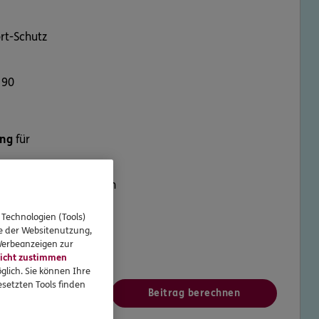
rt-Schutz
 90
ung
für
ate
 Brücken und Prothesen
nd Onlays
 Technologien (Tools)
se der Websitenutzung,
 Werbeanzeigen zur
mtl.*
icht zustimmen
glich. Sie können Ihre
setzten Tools finden
gen vergleichen
Beitrag berechnen