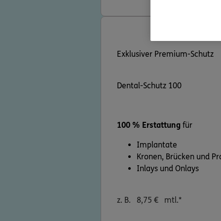
Exklusiver Premium-Schutz
Dental-Schutz 100
100 % Erstattung
für
Implantate
Kronen, Brücken und Pr
Inlays und Onlays
z. B.
8,75
€
mtl.*