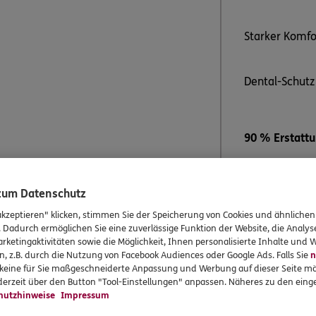
Starker Komfo
Dental-Schutz
90 % Erstatt
Implant
othesen
Kronen,
 zum Datenschutz
Inlays u
akzeptieren" klicken, stimmen Sie der Speicherung von Cookies und ähnlichen
. Dadurch ermöglichen Sie eine zuverlässige Funktion der Website, die Analy
rketingaktivitäten sowie die Möglichkeit, Ihnen personalisierte Inhalte und
z. B.
6,90
€
n, z.B. durch die Nutzung von Facebook Audiences oder Google Ads. Falls Sie
n
r keine für Sie maßgeschneiderte Anpassung und Werbung auf dieser Seite mö
erzeit über den Button "Tool-Einstellungen" anpassen. Näheres zu den einge
Beitrag berechnen
Alle Leistun
hutzhinweise
Impressum