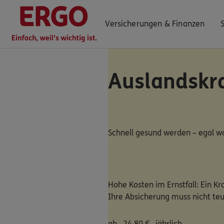
Versicherungen & Finanzen
Auslandskr
0800 / 3746 444
7-19 Uhr (gebührenfrei)
ERGO Berater finden
Schnell gesund werden – egal w
Kundenportal Log-in
Hohe Kosten im Ernstfall: Ein Kr
Ihre Absicherung muss nicht teu
ab
24,80
€
jährlich