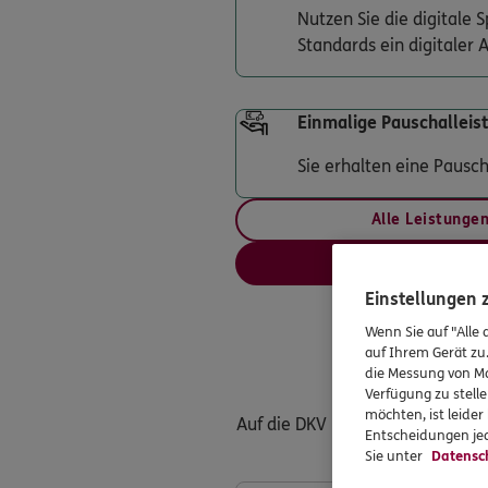
Nutzen Sie die digitale
Standards ein digitaler A
Einmalige Pauschalleis
Sie erhalten eine Pausc
Alle Leistunge
Online ab
Einstellungen
Wenn Sie auf "Alle 
auf Ihrem Gerät zu
die Messung von Ma
Verfügung zu stelle
möchten, ist leide
Auf die DKV können Sie sich verl
Entscheidungen jed
Sie unter
Datensc