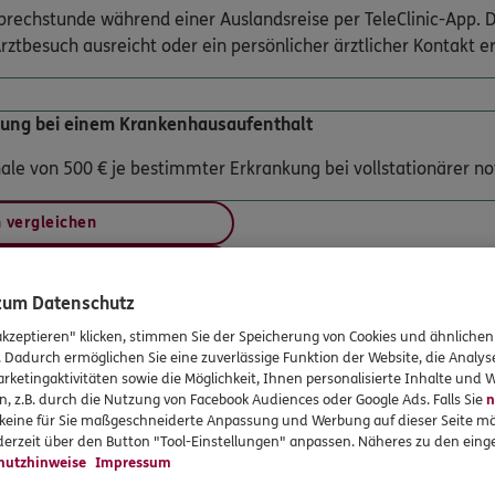
 Sprechstunde während einer Auslandsreise per TeleClinic-App. 
rztbesuch ausreicht oder ein persönlicher ärztlicher Kontakt erf
tung bei einem Krankenhausaufenthalt
hale von 500 € je bestimmter Erkrankung bei vollstationärer 
n vergleichen
schließen
 zum Datenschutz
Für wen lohnt sich die DKV A
akzeptieren" klicken, stimmen Sie der Speicherung von Cookies und ähnlichen
. Dadurch ermöglichen Sie eine zuverlässige Funktion der Website, die Analy
rketingaktivitäten sowie die Möglichkeit, Ihnen personalisierte Inhalte und
n, z.B. durch die Nutzung von Facebook Audiences oder Google Ads. Falls Sie
n
r keine für Sie maßgeschneiderte Anpassung und Werbung auf dieser Seite mö
assen: Entdecken Sie echte Fälle, in denen die DKV ihren Kunde
erzeit über den Button "Tool-Einstellungen" anpassen. Näheres zu den einge
anonymi
hutzhinweise
Impressum