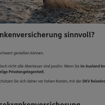
nkenversicherung sinnvoll?
eschwert genießen können.
ch nicht alle Abenteuer sind positiv: Wenn Sie
im Ausland kr
elige Privatangelegenheit
.
Schützen Sie sich daher vor hohen Kosten, mit der
DKV Reisekr