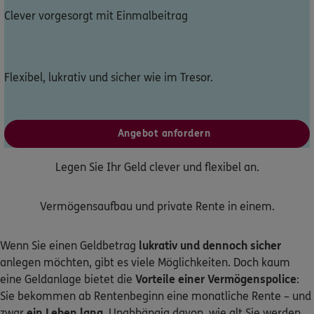
Clever vorgesorgt mit Einmalbeitrag
Dann lassen Sie sich helfen.
Service
Flexibel, lukrativ und sicher wie im Tresor.
Meine Versicherungen
Angebot anfordern
Sehen Sie auf einen Blick Ihre Versicherungen bei ERGO,
Legen Sie Ihr Geld clever und flexibel an.
dem ERGO Rechtsschutz und der DKV.
Vermögensaufbau und private Rente in einem.
Zum Kundenportal
Wenn Sie einen Geldbetrag
lukrativ und dennoch sicher
anlegen möchten, gibt es viele Möglichkeiten. Doch kaum
eine Geldanlage bietet die
Vorteile einer Vermögenspolice
:
Schaden- oder Leistungsfall melden
Sie bekommen ab Rentenbeginn eine monatliche Rente – und
Bequem online oder telefonisch.
zwar
ein Leben lang
. Unabhängig davon, wie alt Sie werden.