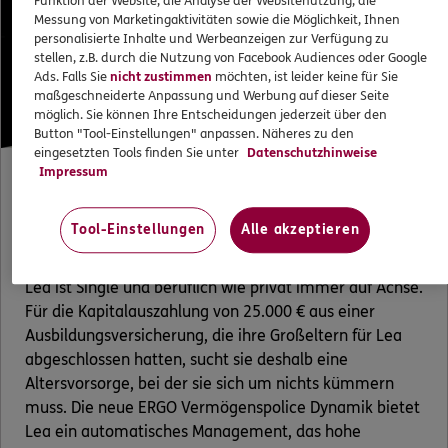
Funktion der Website, die Analyse der Websitenutzung, die
Messung von Marketingaktivitäten sowie die Möglichkeit, Ihnen
personalisierte Inhalte und Werbeanzeigen zur Verfügung zu
stellen, z.B. durch die Nutzung von Facebook Audiences oder Google
Ads. Falls Sie
nicht zustimmen
möchten, ist leider keine für Sie
maßgeschneiderte Anpassung und Werbung auf dieser Seite
möglich. Sie können Ihre Entscheidungen jederzeit über den
Button "Tool-Einstellungen" anpassen. Näheres zu den
eingesetzten Tools finden Sie unter
Datenschutzhinweise
Impressum
Für Umtriebige wie Lea (22)
Tool-Einstellungen
Alle akzeptieren
Lea ist Single und beruflich wie privat immer auf Achse.
Für die Kapitalauszahlung von 25.000 € aus einer
Ausbildungsversicherung, die ihre Großeltern für Lea
abgeschlossen hatten, sucht sie deshalb eine
Altersvorsorge, bei der sie sich um nichts kümmern
muss. Die neue ERGO Vermögenspolice Dynamik bietet
Lea ein automatisches Management, das hohe