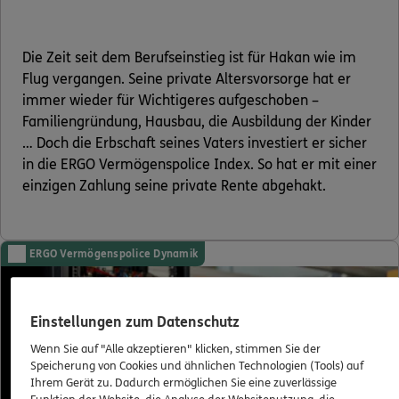
Die Zeit seit dem Berufseinstieg ist für Hakan wie im
Flug vergangen. Seine private Altersvorsorge hat er
immer wieder für Wichtigeres aufgeschoben –
Familiengründung, Hausbau, die Ausbildung der Kinder
… Doch die Erbschaft seines Vaters investiert er sicher
in die ERGO Vermögenspolice Index. So hat er mit einer
einzigen Zahlung seine private Rente abgehakt.
ERGO Vermögenspolice Dynamik
Einstellungen zum Datenschutz
Wenn Sie auf "Alle akzeptieren" klicken, stimmen Sie der
Speicherung von Cookies und ähnlichen Technologien (Tools) auf
Ihrem Gerät zu. Dadurch ermöglichen Sie eine zuverlässige