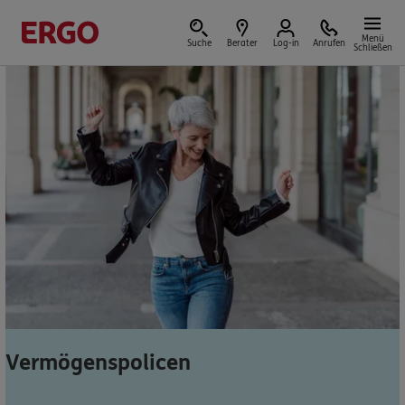
Menü
Suche
Berater
Log-in
Anrufen
Schließen
Versicherungen & Finanzen
Reform der privaten Altersvorsorge
Jetzt Förderung selbst berechnen.
Jetzt informieren
Vermögenspolicen
Nicht sicher, was Sie benötigen?