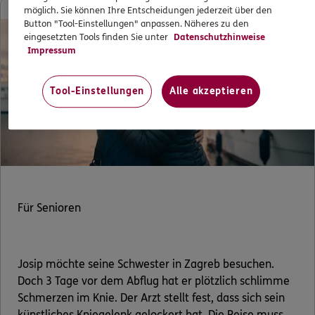
Senioren
möglich. Sie können Ihre Entscheidungen jederzeit über den
Button "Tool-Einstellungen" anpassen. Näheres zu den
eingesetzten Tools finden Sie unter
Datenschutzhinweise
Impressum
Tool-Einstellungen
Alle akzeptieren
Für Senioren
Josip möchte seine Schwester in Zagreb besuchen.
Doch 3 Tage vor dem Abflug hat er plötzlich schlimme
Schmerzen im Knie. Der Arzt stellt fest, dass sich sein
künstliches Kniegelenk gelockert hat. Die Reise muss