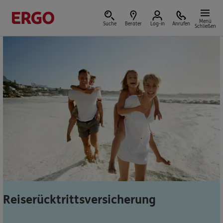
Menü
Suche
Berater
Log-in
Anrufen
Schließen
Versicherungen & Finanzen
Reform der privaten Altersvorsorge
Jetzt Förderung selbst berechnen.
Jetzt informieren
Reiserücktrittsversicherung
Nicht sicher, was Sie benötigen?