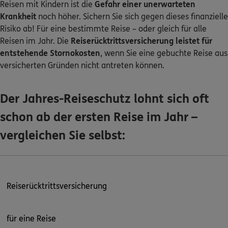
Reisen mit Kindern ist die
Gefahr einer unerwarteten
Krankheit
noch höher. Sichern Sie sich gegen dieses finanzielle
Kontakt
Risiko ab! Für eine bestimmte Reise – oder gleich für alle
Reisen im Jahr. Die
Reiserücktrittsversicherung leistet für
entstehende Stornokosten
, wenn Sie eine gebuchte Reise aus
versicherten Gründen nicht antreten können.
Meine Versicherungen
Der Jahres-Reiseschutz lohnt sich oft
Sehen Sie auf einen Blick Ihre Versicherungen bei ERGO,
dem ERGO Rechtsschutz und der DKV.
schon ab der ersten Reise im Jahr –
vergleichen Sie selbst:
Zum Kundenportal
Schaden- oder Leistungsfall melden
Reiserücktrittsversicherung
Bequem online oder telefonisch.
für eine Reise