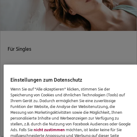
Für Singles
In Argentinien erfährt Elke: Ihre Mutter ist gestorben.
Einstellungen zum Datenschutz
Sie will sofort zurück. Die Notrufzentrale der ERGO
Reiseversicherung hilft beim Umbuchen. Eine Nacht in
Wenn Sie auf "Alle akzeptieren" klicken, stimmen Sie der
Buenos Aires, Transfer zum Airport und Umbuchung
Speicherung von Cookies und ähnlichen Technologien (Tools) auf
Ihrem Gerät zu. Dadurch ermöglichen Sie eine zuverlässige
des Fluges kosten ca. 2.300 €. Und Elke verpasst 8 Tage
Funktion der Website, die Analyse der Websitenutzung, die
ihrer Rundreise. ERGO erstattet ihr die Extrakosten –
Messung von Marketingaktivitäten sowie die Möglichkeit, Ihnen
plus den Wert der nicht genutzten Urlaubstage.
personalisierte Inhalte und Werbeanzeigen zur Verfügung zu
stellen, z.B. durch die Nutzung von Facebook Audiences oder Google
Ads. Falls Sie
nicht zustimmen
möchten, ist leider keine für Sie
maßgeschneiderte Anpassung und Werbung auf dieser Seite