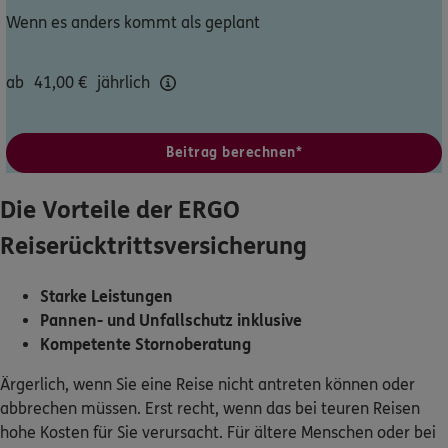
Wenn es anders kommt als geplant
Dann lassen Sie sich helfen.
ab
41,00
€
jährlich
Service
Beitrag berechnen*
Meine Versicherungen
Die Vorteile der ERGO
Sehen Sie auf einen Blick Ihre Versicherungen bei ERGO,
Reiserücktrittsversicherung
dem ERGO Rechtsschutz und der DKV.
Starke Leistungen
Zum Kundenportal
Pannen- und Unfallschutz inklusive
Kompetente Stornoberatung
Ärgerlich, wenn Sie eine Reise nicht antreten können oder
Schaden- oder Leistungsfall melden
abbrechen müssen. Erst recht, wenn das bei teuren Reisen
hohe Kosten für Sie verursacht. Für ältere Menschen oder bei
Bequem online oder telefonisch.