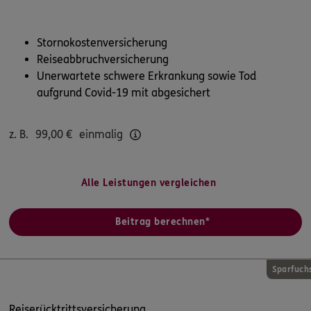
Stornokostenversicherung
+49 89 4166-1102
Reiseabbruchversicherung
Mo-Fr 8-19 und Sa 9-13 Uhr
Unerwartete schwere Erkrankung sowie Tod
aufgrund Covid-19 mit abgesichert
ERGO Berater finden
Kundenportal Log-in
z. B.
99,00
€
einmalig
Alle Leistungen vergleichen
Beitrag berechnen*
Sparfuch
Reiserücktrittsversicherung