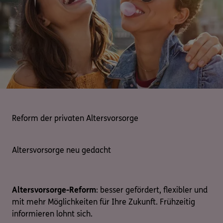
Kontakt
Meine Versicherungen
Sehen Sie auf einen Blick Ihre Versicherungen bei ERGO,
dem ERGO Rechtsschutz und der DKV.
Reform der privaten Altersvorsorge
Zum Kundenportal
Altersvorsorge neu gedacht
Schaden- oder Leistungsfall melden
Altersvorsorge-Reform
: besser gefördert, flexibler und
Bequem online oder telefonisch.
mit mehr Möglichkeiten für Ihre Zukunft. Frühzeitig
informieren lohnt sich.