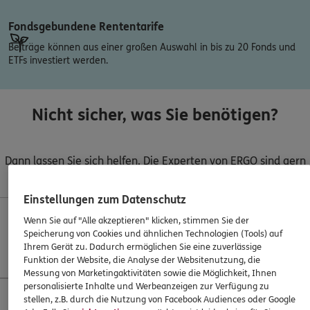
Fondsgebundene Rententarife
Beiträge können aus einer großen Auswahl in bis zu 20 Fonds und
ETFs investiert werden.
Nicht sicher, was Sie benötigen?
Dann lassen Sie sich helfen. Die Experten von ERGO sind gern
für Sie da.
Einstellungen zum Datenschutz
Wenn Sie auf "Alle akzeptieren" klicken, stimmen Sie der
Mo–Sa 7–20 Uhr (gebührenfrei)
Speicherung von Cookies und ähnlichen Technologien (Tools) auf
Ihrem Gerät zu. Dadurch ermöglichen Sie eine zuverlässige
Rufen Sie an!
Funktion der Website, die Analyse der Websitenutzung, die
Messung von Marketingaktivitäten sowie die Möglichkeit, Ihnen
personalisierte Inhalte und Werbeanzeigen zur Verfügung zu
stellen, z.B. durch die Nutzung von Facebook Audiences oder Google
Ihr ERGO Berater
Per Chat