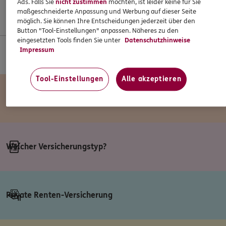
Ads. Falls Sie
nicht zustimmen
möchten, ist leider keine für Sie
maßgeschneiderte Anpassung und Werbung auf dieser Seite
Gleich Termin vereinbaren!
Ein Klick und los gehts!
möglich. Sie können Ihre Entscheidungen jederzeit über den
Button "Tool-Einstellungen" anpassen. Näheres zu den
eingesetzten Tools finden Sie unter
Datenschutzhinweise
Impressum
Für Ihre Freiheit im Ruhestand
Tool-Einstellungen
Alle akzeptieren
Vorsorge für den Pflegefall
Welcher Versicherungstyp?
Private Renten-Versicherung