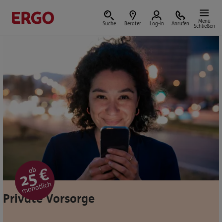
Menü
Suche
Berater
Log-in
Anrufen
Schließen
Versicherungen & Finanzen
Reform der privaten Altersvorsorge
Jetzt Förderung selbst berechnen.
Jetzt informieren
Private Vorsorge
Nicht sicher, was Sie benötigen?