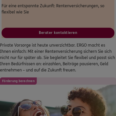
Für eine entspannte Zukunft: Rentenversicherungen, so
Dann lassen Sie sich helfen.
flexibel wie Sie
Service
Berater kontaktieren
Private Vorsorge ist heute unverzichtbar. ERGO macht es
Meine Versicherungen
Ihnen einfach: Mit einer Rentenversicherung sichern Sie sich
nicht nur für später ab. Sie begleitet Sie flexibel und passt sich
Sehen Sie auf einen Blick Ihre Versicherungen bei ERGO,
Ihren Bedürfnissen an: einzahlen, Beiträge pausieren, Geld
dem ERGO Rechtsschutz und der DKV.
entnehmen – und auf die Zukunft freuen.
Zum Kundenportal
Förderung berechnen
Schaden- oder Leistungsfall melden
Bequem online oder telefonisch.