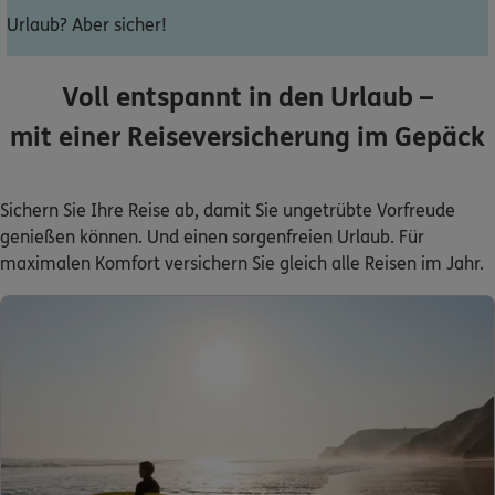
Urlaub? Aber sicher!
Dann lassen Sie sich helfen.
Voll entspannt in den Urlaub –
Service
mit einer Reiseversicherung im Gepäck
Sichern Sie Ihre Reise ab, damit Sie ungetrübte Vorfreude
Meine Versicherungen
genießen können. Und einen sorgenfreien Urlaub. Für
Sehen Sie auf einen Blick Ihre Versicherungen bei ERGO,
maximalen Komfort versichern Sie gleich alle Reisen im Jahr.
dem ERGO Rechtsschutz und der DKV.
Zum Kundenportal
Schaden- oder Leistungsfall melden
Bequem online oder telefonisch.