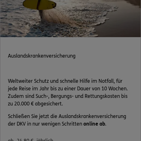
Kontakt
Meine Versicherungen
Auslandskrankenversicherung
Sehen Sie auf einen Blick Ihre Versicherungen bei ERGO,
dem ERGO Rechtsschutz und der DKV.
Weltweiter Schutz und schnelle Hilfe im Notfall, für
Zum Kundenportal
jede Reise im Jahr bis zu einer Dauer von 10 Wochen.
Zudem sind Such-, Bergungs- und Rettungskosten bis
zu 20.000 € abgesichert.
Schaden- oder Leistungsfall melden
Schließen Sie jetzt die Auslandskrankenversicherung
der DKV in nur wenigen Schritten
online ab
.
Bequem online oder telefonisch.
ab
24,80
€
jährlich