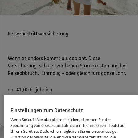
Reiserücktrittsversicherung
Wenn es anders kommt als geplant: Diese
Versicherung schützt vor hohen Stornokosten und bei
Reiseabbruch. Einmalig – oder gleich fürs ganze Jahr.
ab
41,00
€
jährlich
Mehr erfahren
Einstellungen zum Datenschutz
Wenn Sie auf "Alle akzeptieren" klicken, stimmen Sie der
Speicherung von Cookies und ähnlichen Technologien (Tools) auf
Ihrem Gerät zu. Dadurch ermöglichen Sie eine zuverlässige
Funktion der Website, die Analyse der Websitenutzung, die