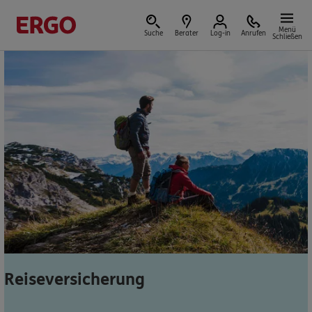
Menü
Suche
Berater
Log-in
Anrufen
Schließen
Versicherungen & Finanzen
Reform der privaten Altersvorsorge
Jetzt Förderung selbst berechnen.
Jetzt informieren
Reiseversicherung
Nicht sicher, was Sie benötigen?