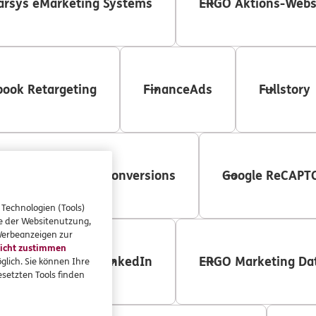
rsys eMarketing Systems
ERGO Aktions-Webs
book Retargeting
FinanceAds
Fullstory
Google erweiterte Conversions
Google ReCAPT
 Technologien (Tools)
se der Websitenutzung,
 Werbeanzeigen zur
icht zustimmen
Heyflow
LinkedIn
ERGO Marketing Da
glich. Sie können Ihre
setzten Tools finden