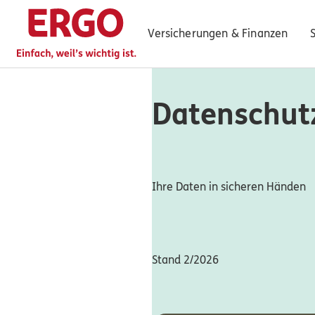
Versicherungen & Finanzen
Datenschut
0800 / 3746 095
Mo–Sa 7–20 Uhr (gebührenfrei)
ERGO Berater finden
Ihre Daten in sicheren Händen
Kundenportal Log-in
Stand 2/2026