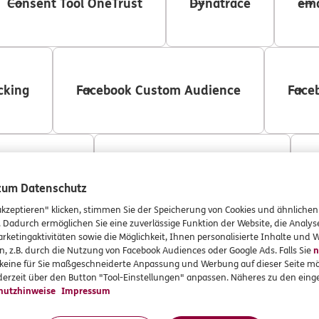
Consent Tool OneTrust
Dynatrace
ema
cking
Facebook Custom Audience
Face
on Tracking
Google Custom Audience
 zum Datenschutz
akzeptieren" klicken, stimmen Sie der Speicherung von Cookies und ähnlichen
. Dadurch ermöglichen Sie eine zuverlässige Funktion der Website, die Analy
rketingaktivitäten sowie die Möglichkeit, Ihnen personalisierte Inhalte und
n, z.B. durch die Nutzung von Facebook Audiences oder Google Ads. Falls Sie
n
Google Search Ads 360
Google Maps
r keine für Sie maßgeschneiderte Anpassung und Werbung auf dieser Seite mö
erzeit über den Button "Tool-Einstellungen" anpassen. Näheres zu den einge
hutzhinweise
Impressum