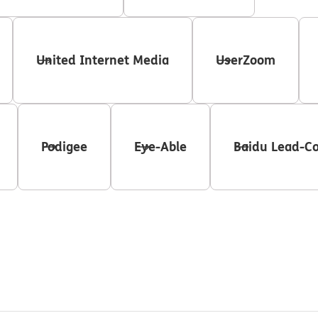
United Internet Media
UserZoom
Podigee
Eye-Able
Baidu Lead-Co