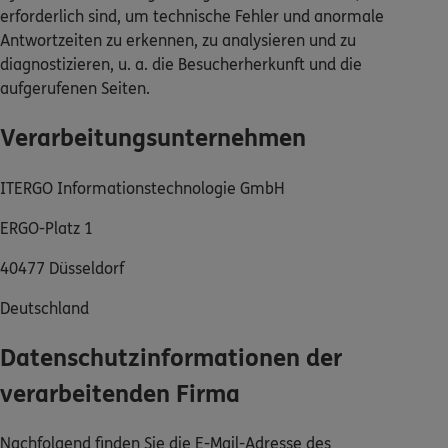
erforderlich sind, um technische Fehler und anormale
Dann lassen Sie sich helfen.
Antwortzeiten zu erkennen, zu analysieren und zu
diagnostizieren, u. a. die Besucherherkunft und die
Service
aufgerufenen Seiten.
Verarbeitungsunternehmen
ITERGO Informationstechnologie GmbH
Meine Versicherungen
ERGO-Platz 1
Sehen Sie auf einen Blick Ihre Versicherungen bei
ERGO, dem ERGO Rechtsschutz und der DKV.
40477 Düsseldorf
Deutschland
Zum Kundenportal
Datenschutzinformationen der
verarbeitenden Firma
Schaden- oder Leistungsfall melden
Bequem online oder telefonisch.
Nachfolgend finden Sie die E-Mail-Adresse des