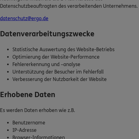
Datenschutzbeauftragten des verarbeitenden Unternehmens.
Kontakt
datenschutz@ergo.de
Datenverarbeitungszwecke
Meine Versicherungen
Statistische Auswertung des Website-Betriebs
Optimierung der Website-Performance
Sehen Sie auf einen Blick Ihre Versicherungen bei
Fehlererkennung und –analyse
ERGO, dem ERGO Rechtsschutz und der DKV.
Unterstützung der Besucher im Fehlerfall
Verbesserung der Nutzbarkeit der Website
Zum Kundenportal
Erhobene Daten
Es werden Daten erhoben wie z.B.
Schaden- oder Leistungsfall melden
Benutzername
Bequem online oder telefonisch.
IP-Adresse
Browser-Informationen