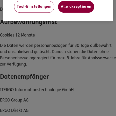
Tool-Einstellungen
Alle akzeptieren
Deutschland
Aufbewahrungsfrist
Cookies 12 Monate
Die Daten werden personenbezogen für 30 Tage aufbewahrt
und anschließend gelöscht. Danach stehen die Daten ohne
Personenbezug aggregiert für max. 5 Jahre für Analysezwecke
zur Verfügung.
Datenempfänger
ITERGO Informationstechnologie GmbH
ERGO Group AG
ERGO Direkt AG