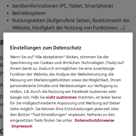
Geräteinformationen (PC, Tablet, Smartphone)
Betriebssystem
0800 / 3746 095
Nutzungsdaten (Aufgerufene Seiten, Reaktionszeit der
Website, Häufigkeit der Nutzung von Funktionen, …)
Mo–Sa 7–20 Uhr (gebührenfrei)
Rechtsgrundlage
ERGO Berater finden
Einstellungen zum Datenschutz
Kundenportal Log-in
Wenn Sie auf "Alle akzeptieren" klicken, stimmen Sie der
Im Folgenden wird die nach Art. 6 Abs. 1 DSGVO geforderte
Speicherung von Cookies und ähnlichen Technologien (Tools) auf
Rechtsgrundlage für die Verarbeitung von
Ihrem Gerät zu. Dadurch ermöglichen Sie eine zuverlässige
personenbezogenen Daten genannt.
Funktion der Website, die Analyse der Websitenutzung, die
Messung von Marketingaktivitäten sowie die Möglichkeit, Ihnen
Art. 6 Abs. 1 lit. a DSGVO (Einwilligung)
personalisierte Inhalte und Werbeanzeigen zur Verfügung zu
stellen, z.B. durch die Nutzung von Facebook Audiences oder
Die erforderliche Rechtsgrundlage zur Nutzung von Cookies
Google Ads. Falls Sie
nicht zustimmen
möchten, ist leider keine
für Sie maßgeschneiderte Anpassung und Werbung auf dieser
und ähnlichen Technologien für dieses Tool:
Seite möglich. Sie können Ihre Entscheidungen jederzeit über
den Button "Tool-Einstellungen" anpassen. Näheres zu den
§ 25 Abs. 1 TDDDG (Einwilligung)
eingesetzten Tools finden Sie unter
Datenschutzhinweise
Impressum
Ort der Verarbeitung