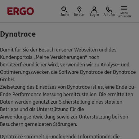
Menü
Suche
Berater
Log-in
Anrufen
Schließen
Dynatrace
Versicherungen & Finanzen
Damit für Sie der Besuch unserer Webseiten und des
Kundenportals „Meine Versicherungen“ noch
benutzerfreundlicher wird, verwenden wir zu Analyse- und
Optimierungszwecken die Software Dynatrace der Dynatrace
Reform der privaten Altersvorsorge
GmbH.
Zielsetzung des Einsatzes von Dynatrace ist es, eine Ende-zu-
Jetzt Förderung selbst berechnen.
Ende Performance Messung bereitzustellen. Die ermittelten
Daten werden genutzt zur Sicherstellung eines stabilen
Jetzt informieren
Betriebs und als Unterstützung für die
Anwendungsentwicklung sowie zur Unterstützung bei von
Besuchern gemeldeten Störungen.
Dynatrace sammelt grundlegende Informationen, die
Nicht sicher, was Sie benötigen?