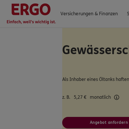
Versicherungen & Finanzen
Gewässersc
0800 / 3746 044
Mo–Sa 7–20 Uhr (gebührenfrei)
ERGO Berater finden
Als Inhaber eines Öltanks haften
Kundenportal Log-in
z. B.
5,27
€
monatlich
Angebot anfordern