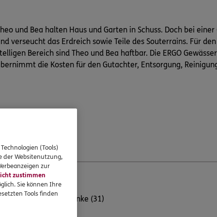
heo und Bea halten Haus und Garten in Schuss. Doch bei einer Ö
nd verseucht das Erdreich sowie Teile des Souterrains. Für d
telligen Bereich sind Theo und Bea haftbar. Die ERGO Gewässe
bernimmt die Kosten für den Gutachter, Entsorgung, Reinigun
 Technologien (Tools)
se der Websitenutzung,
 Werbeanzeigen zur
icht zustimmen
glich. Sie können Ihre
setzten Tools finden
ür Haussanierer wie Anke (31)