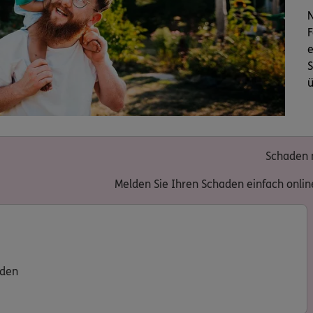
N
F
e
S
Schaden
Melden Sie Ihren Schaden einfach onlin
lden