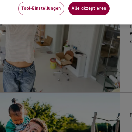
Tool-Einstellungen
Alle akzeptieren
A
Ö
D
B
z
F