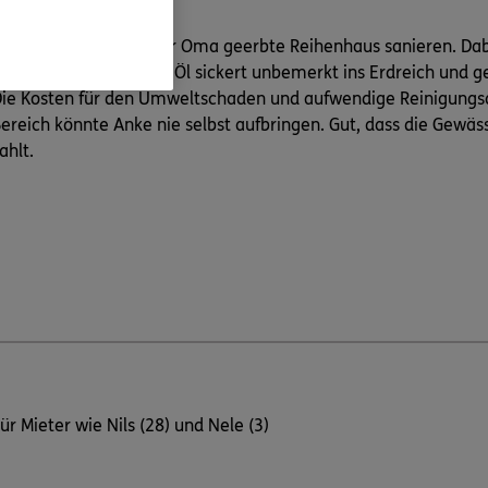
nke lässt das von ihrer Oma geerbte Reihenhaus sanieren. Dab
ltank beschädigt. Das Öl sickert unbemerkt ins Erdreich und g
ie Kosten für den Umweltschaden und aufwendige Reinigungsa
ereich könnte Anke nie selbst aufbringen. Gut, dass die Gewäs
ahlt.
ür Mieter wie Nils (28) und Nele (3)