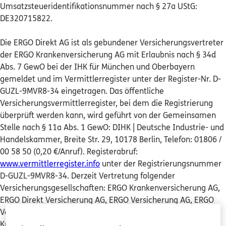
Umsatzsteueridentifikationsnummer nach § 27a UStG:
DE320715822.
Kontakt
Die ERGO Direkt AG ist als gebundener Versicherungsvertreter
der ERGO Krankenversicherung AG mit Erlaubnis nach § 34d
Abs. 7 GewO bei der IHK für München und Oberbayern
Meine Versicherungen
gemeldet und im Vermittlerregister unter der Register-Nr. D-
GUZL-9MVR8-34 eingetragen. Das öffentliche
Sehen Sie auf einen Blick Ihre Versicherungen bei
Versicherungsvermittlerregister, bei dem die Registrierung
ERGO, dem ERGO Rechtsschutz und der DKV.
überprüft werden kann, wird geführt von der Gemeinsamen
Stelle nach § 11a Abs. 1 GewO: DIHK | Deutsche Industrie- und
Zum Kundenportal
Handelskammer, Breite Str. 29, 10178 Berlin, Telefon: 01806 /
00 58 50 (0,20 €/Anruf). Registerabruf:
www.vermittlerregister.info
unter der Registrierungsnummer
D-GUZL-9MVR8-34. Derzeit Vertretung folgender
Schaden- oder Leistungsfall melden
Versicherungsgesellschaften: ERGO Krankenversicherung AG,
ERGO Direkt Versicherung AG, ERGO Versicherung AG, ERGO
Bequem online oder telefonisch.
Vorsorge Lebensversicherung AG, DKV Deutsche
Krankenversicherung AG, ERGO Reiseversicherung AG.