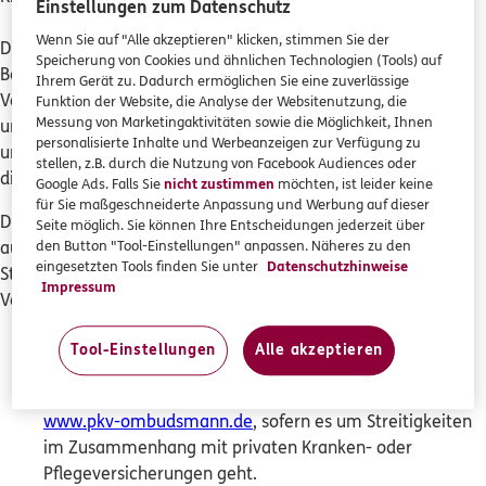
Einstellungen zum Datenschutz
Wenn Sie auf "Alle akzeptieren" klicken, stimmen Sie der
Die ERGO Direkt AG hält keine direkten oder indirekten
Speicherung von Cookies und ähnlichen Technologien (Tools) auf
0800 / 3746 095
Beteiligungen an den Stimmrechten oder am Kapital eines
Ihrem Gerät zu. Dadurch ermöglichen Sie eine zuverlässige
Versicherungsunternehmens. Die ERGO Group AG hält
Mo–Sa 7–20 Uhr (gebührenfrei)
Funktion der Website, die Analyse der Websitenutzung, die
Messung von Marketingaktivitäten sowie die Möglichkeit, Ihnen
unmittelbar 100 % des Grundkapitals an der ERGO Direkt AG
personalisierte Inhalte und Werbeanzeigen zur Verfügung zu
ERGO Berater finden
und verfügt unmittelbar über 100 % der Stimmrechte an
stellen, z.B. durch die Nutzung von Facebook Audiences oder
dieser Gesellschaft.
Kundenportal Log-in
Google Ads. Falls Sie
nicht zustimmen
möchten, ist leider keine
für Sie maßgeschneiderte Anpassung und Werbung auf dieser
Die ERGO Direkt AG nimmt verpflichtend an folgenden
Seite möglich. Sie können Ihre Entscheidungen jederzeit über
außergerichtlichen Schlichtungsstellen als
den Button "Tool-Einstellungen" anpassen. Näheres zu den
eingesetzten Tools finden Sie unter
Datenschutzhinweise
Streitbeilegungsstellen i.S.d.
Impressum
Verbraucherstreitbeilegungsgesetzes teil:
Der Ombudsmann Private Kranken- und
Tool-Einstellungen
Alle akzeptieren
Pflegeversicherung, Postfach 06 02 22, 10052 Berlin,
Telefon: 0800 / 2 55 04 44, Fax: 030 / 20 45 89 31,
www.pkv-ombudsmann.de
, sofern es um Streitigkeiten
im Zusammenhang mit privaten Kranken- oder
Pflegeversicherungen geht.