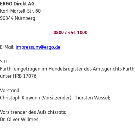
ERGO Direkt AG
Dann lassen Sie sich helfen.
Karl-Martell-Str. 60
90344 Nürnberg
Service
0800 / 444 1000
E-Mail:
impressum@ergo.de
Meine Versicherungen
Sitz:
Fürth, eingetragen im Handelsregister des Amtsgerichts Fürth
Sehen Sie auf einen Blick Ihre Versicherungen bei
unter HRB 17076;
ERGO, dem ERGO Rechtsschutz und der DKV.
Vorstand:
Zum Kundenportal
Christoph Klawunn (Vorsitzender), Thorsten Wessel;
Vorsitzender des Aufsichtsrats:
Dr. Oliver Willmes
Schaden- oder Leistungsfall melden
Bequem online oder telefonisch.