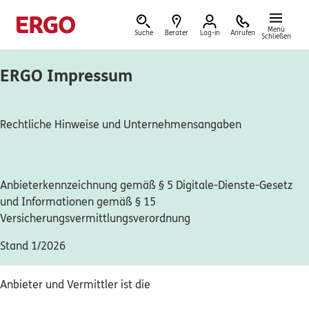
Menü
Suche
Berater
Log-in
Anrufen
Schließen
ERGO Impressum
Versicherungen & Finanzen
Rechtliche Hinweise und Unternehmensangaben
Reform der privaten Altersvorsorge
Anbieterkennzeichnung gemäß § 5 Digitale-Dienste-Gesetz
und Informationen gemäß § 15
Jetzt Förderung selbst berechnen.
Versicherungsvermittlungsverordnung
Jetzt informieren
Stand 1/2026
Anbieter und Vermittler ist die
Nicht sicher, was Sie benötigen?