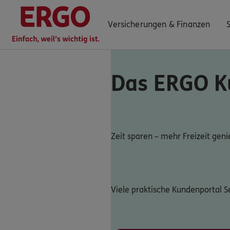
Versicherungen & Finanzen
Das ERGO K
0800 / 3746 095
Mo–Sa 7–20 Uhr (gebührenfrei)
ERGO Berater finden
Zeit sparen – mehr Freizeit gen
Kundenportal Log-in
Viele praktische Kundenportal S