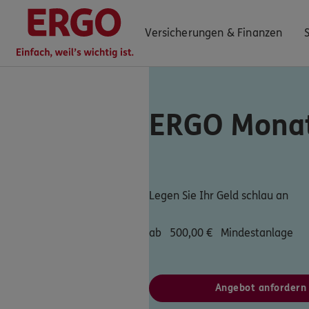
Versicherungen & Finanzen
ERGO Monat
0800 / 3746 023
Mo–Sa 7–20 Uhr (gebührenfrei)
ERGO Berater finden
Legen Sie Ihr Geld schlau an
Kundenportal Log-in
ab
500,00
€
Mindestanlage
Angebot anfordern