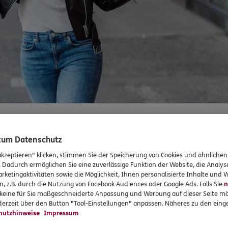
 zum Datenschutz
akzeptieren" klicken, stimmen Sie der Speicherung von Cookies und ähnlichen
. Dadurch ermöglichen Sie eine zuverlässige Funktion der Website, die Analy
rketingaktivitäten sowie die Möglichkeit, Ihnen personalisierte Inhalte und
d flexibel an. Vermögensaufbau und private Rente in einem.
n, z.B. durch die Nutzung von Facebook Audiences oder Google Ads. Falls Sie
n
r keine für Sie maßgeschneiderte Anpassung und Werbung auf dieser Seite mö
erzeit über den Button "Tool-Einstellungen" anpassen. Näheres zu den einge
hutzhinweise
Impressum
en