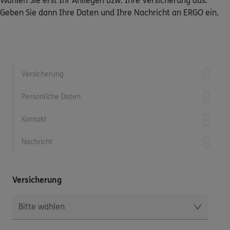
Wählen Sie erst Ihr Anliegen bzw. Ihre Versicherung aus.
Geben Sie dann Ihre Daten und Ihre Nachricht an ERGO ein.
Dann lassen Sie sich helfen.
Service
Versicherung
Persönliche Daten
Meine Versicherungen
Kontakt
Sehen Sie auf einen Blick Ihre Versicherungen bei ERGO,
dem ERGO Rechtsschutz und der DKV.
Nachricht
Zum Kundenportal
Versicherung
Schaden- oder Leistungsfall melden
Bequem online oder telefonisch.