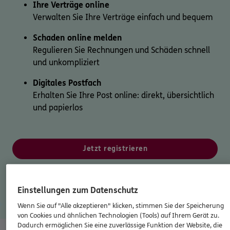
Ihre Verträge online
Verwalten Sie Ihre Verträge einfach und bequem
Schaden online melden
Regulieren Sie Rechnungen und Schäden schnell
und unkompliziert
Digitales Postfach
Erhalten Sie Ihre Post online: direkt, übersichtlich
und papierlos
Jetzt registrieren
Mehr erfahren
Einstellungen zum Datenschutz
Wenn Sie auf "Alle akzeptieren" klicken, stimmen Sie der Speicherung
Aktion bis 31.12.2026!
von Cookies und ähnlichen Technologien (Tools) auf Ihrem Gerät zu.
Dadurch ermöglichen Sie eine zuverlässige Funktion der Website, die