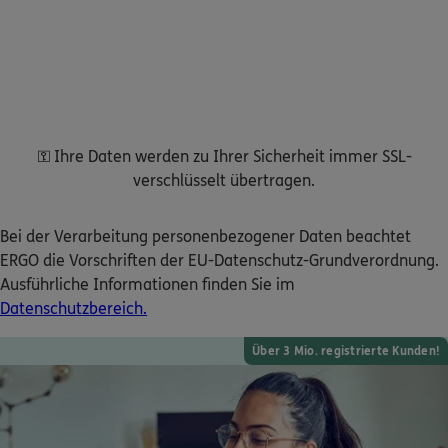
Kontakt
Meine Versicherungen
⚿ Ihre Daten werden zu Ihrer Sicherheit immer SSL-
verschlüsselt übertragen.
Sehen Sie auf einen Blick Ihre Versicherungen bei ERGO,
dem ERGO Rechtsschutz und der DKV.
Bei der Verarbeitung personenbezogener Daten beachtet
ERGO die Vorschriften der EU-Datenschutz-Grundverordnung.
Zum Kundenportal
Ausführliche Informationen finden Sie im
Datenschutzbereich.
Über 3 Mio. registrierte Kunden!
Schaden- oder Leistungsfall melden
Bequem online oder telefonisch.