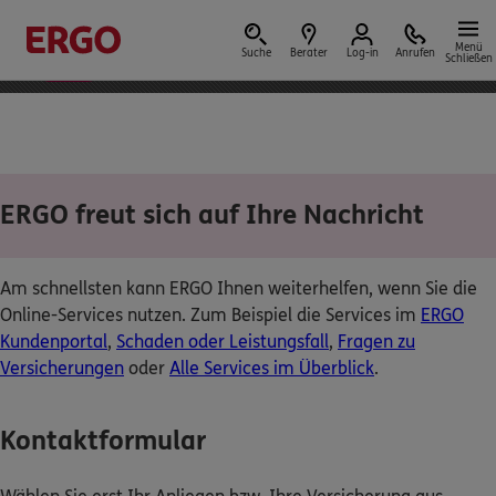
ERGO App
Installieren
bestens bewertet mit
Menü
Suche
Berater
Log-in
Anrufen
Schließen
4,7 von 5 Sternen
Versicherungen & Finanzen
ERGO freut sich auf Ihre Nachricht
Reform der privaten Altersvorsorge
Am schnellsten kann ERGO Ihnen weiterhelfen, wenn Sie die
Online-Services nutzen. Zum Beispiel die Services im
ERGO
Jetzt Förderung selbst berechnen.
Kundenportal
,
Schaden oder Leistungsfall
,
Fragen zu
Versicherungen
oder
Alle Services im Überblick
.
Jetzt informieren
Kontaktformular
Nicht sicher, was Sie benötigen?