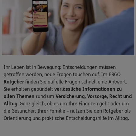
Dann lassen Sie sich helfen.
Service
Meine Versicherungen
Ihr Leben ist in Bewegung: Entscheidungen müssen
Sehen Sie auf einen Blick Ihre Versicherungen bei ERGO,
getroffen werden, neue Fragen tauchen auf. Im ERGO
dem ERGO Rechtsschutz und der DKV.
Ratgeber
finden Sie auf alle Fragen schnell eine Antwort.
Sie erhalten gebündelt
verlässliche Informationen zu
Zum Kundenportal
allen Themen
rund um
Versicherung, Vorsorge, Recht und
Alltag
. Ganz gleich, ob es um Ihre Finanzen geht oder um
die Gesundheit Ihrer Familie – nutzen Sie den Ratgeber als
Orientierung und praktische Entscheidungshilfe im Alltag.
Schaden- oder Leistungsfall melden
Bequem online oder telefonisch.