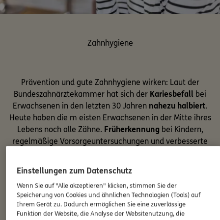
Zahnhygiene
Prävention und gute Zahnhygiene wirken: Laut der
Bundeszahnärztekammer hat sich der
Kariesbefall
bei
Erwachsenen in den letzten 30 Jahren
nahezu halbiert
.
Heute haben die m eisten Erwachsenen in der Mitte ihres
Lebens noch alle Zähne.
Früherkennung
bei Kindern,
regelmäßige Vorsorgeuntersuchungen und verbesserte
Behandlungsmethoden zeigen ihre Wirkung.
Einstellungen zum Datenschutz
Wenn Sie auf "Alle akzeptieren" klicken, stimmen Sie der
Mehr erfahren
Speicherung von Cookies und ähnlichen Technologien (Tools) auf
Ihrem Gerät zu. Dadurch ermöglichen Sie eine zuverlässige
Funktion der Website, die Analyse der Websitenutzung, die
Zur Versicherung für Zahnerhalt