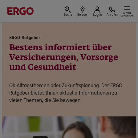
Menü
Suche
Berater
Log-in
Anrufen
Schließen
ERGO Ratgeber
Versicherungen & Finanzen
Bestens informiert über
Versicherungen, Vorsorge
und Gesundheit
Reform der privaten Altersvorsorge
Ob Alltagsthemen oder Zukunftsplanung: Der ERGO
Jetzt Förderung selbst berechnen.
Ratgeber bietet Ihnen aktuelle Informationen zu
vielen Themen, die Sie bewegen.
Jetzt informieren
Nicht sicher, was Sie benötigen?