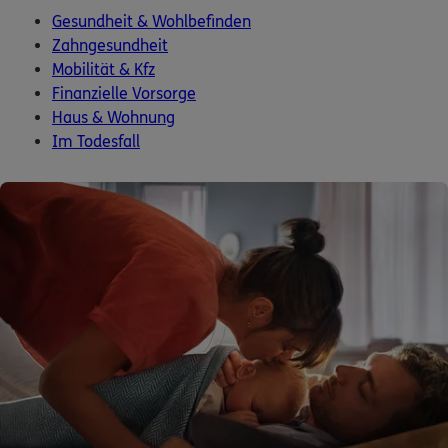
Gesundheit & Wohlbefinden
Kontakt
Zahngesundheit
Mobilität & Kfz
Finanzielle Vorsorge
Haus & Wohnung
Im Todesfall
Meine Versicherungen
Sehen Sie auf einen Blick Ihre Versicherungen bei ERGO,
dem ERGO Rechtsschutz und der DKV.
Zum Kundenportal
Schaden- oder Leistungsfall melden
Bequem online oder telefonisch.