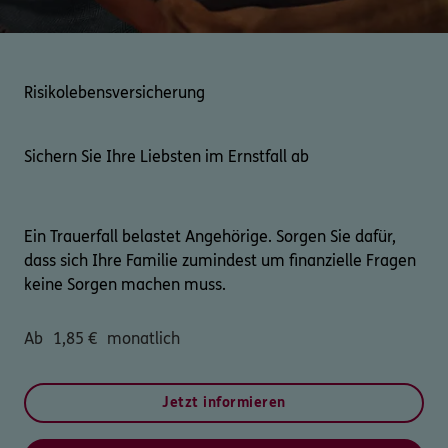
0800 / 3746 095
Risikolebensversicherung
Mo–Sa 7–20 Uhr (gebührenfrei)
ERGO Berater finden
Sichern Sie Ihre Liebsten im Ernstfall ab
Kundenportal Log-in
Ein Trauerfall belastet Angehörige. Sorgen Sie dafür,
dass sich Ihre Familie zumindest um finanzielle Fragen
keine Sorgen machen muss.
Ab
1,85
€
monatlich
Jetzt informieren