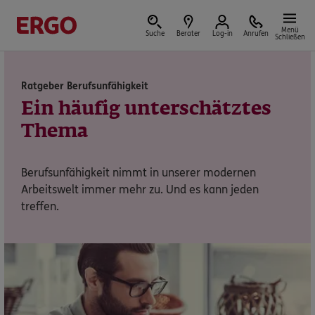
Menü
Suche
Berater
Log-in
Anrufen
Schließen
Ratgeber Berufsunfähigkeit
Versicherungen & Finanzen
Ein häufig unterschätztes
Thema
Berufsunfähigkeit nimmt in unserer modernen
Reform der privaten Altersvorsorge
Arbeitswelt immer mehr zu. Und es kann jeden
treffen.
Jetzt Förderung selbst berechnen.
Jetzt informieren
Nicht sicher, was Sie benötigen?