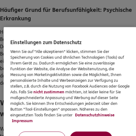
Häufiger Grund für Berufsunfähigkeit: Psychische
Erkrankung
Häufig ist jedoch eine psychische Erkrankung der Grund für die
Berufsunfähigkeit. Dazu zählen u. a. akuter Stress, Burnout und
Einstellungen zum Datenschutz
Depressionen. Diese Erkrankungen betreffen alle
Wenn Sie auf "Alle akzeptieren" klicken, stimmen Sie der
Berufsgruppen gleichermaßen. Die Wahrscheinlichkeit, dass
Speicherung von Cookies und ähnlichen Technologien (Tools) auf
ein 20-jähriger Berufseinsteiger vor dem Rentenalter
Ihrem Gerät zu. Dadurch ermöglichen Sie eine zuverlässige
berufsunfähig wird, liegt laut Statistik bei ca. 43 %. Denken Sie
Funktion der Website, die Analyse der Websitenutzung, die
Messung von Marketingaktivitäten sowie die Möglichkeit, Ihnen
daher unabhängig von Ihrem Beruf über eine Absicherung für
personalisierte Inhalte und Werbeanzeigen zur Verfügung zu
den Fall einer Berufsunfähigkeit nach.
stellen, z.B. durch die Nutzung von Facebook Audiences oder Google
Ads. Falls Sie
nicht zustimmen
möchten, ist leider keine für Sie
maßgeschneiderte Anpassung und Werbung auf dieser Seite
Was passiert, wenn man berufsunfähig
möglich. Sie können Ihre Entscheidungen jederzeit über den
Button "Tool-Einstellungen" anpassen. Näheres zu den
wird?
eingesetzten Tools finden Sie unter
Datenschutzhinweise
Impressum
Wenn Sie durch eine Krankheit nicht mehr oder nur noch