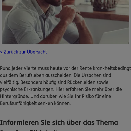
Dann lassen Sie sich helfen.
Service
< Zurück zur Übersicht
Meine Versicherungen
Rund jeder Vierte muss heute vor der Rente krankheitsbedingt
Sehen Sie auf einen Blick Ihre Versicherungen bei ERGO,
aus dem Berufsleben ausscheiden. Die Ursachen sind
dem ERGO Rechtsschutz und der DKV.
vielfältig. Besonders häufig sind Rückenleiden sowie
psychische Erkrankungen. Hier erfahren Sie mehr über die
Zum Kundenportal
Hintergründe. Und darüber, wie Sie Ihr Risiko für eine
Berufsunfähigkeit senken können.
Schaden- oder Leistungsfall melden
Informieren Sie sich über das Thema
Bequem online oder telefonisch.