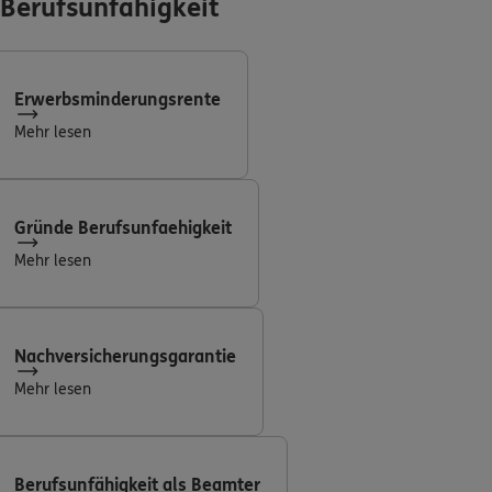
Berufsunfähigkeit
Kontakt
Erwerbsminderungsrente
Mehr lesen
Meine Versicherungen
Sehen Sie auf einen Blick Ihre Versicherungen bei ERGO,
Gründe Berufsunfaehigkeit
dem ERGO Rechtsschutz und der DKV.
Mehr lesen
Zum Kundenportal
Nachversicherungsgarantie
Mehr lesen
Schaden- oder Leistungsfall melden
Bequem online oder telefonisch.
Berufsunfähigkeit als Beamter