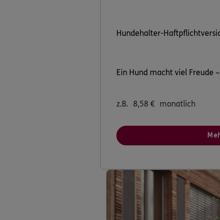
Hundehalter-Haftpflichtvers
Ein Hund macht viel Freude – 
z.B.
8,58
€
monatlich
Meh