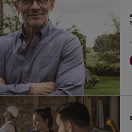
A
G
z
B