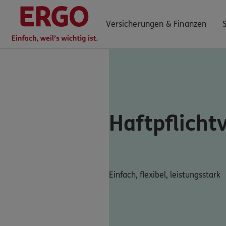
Versicherungen & Finanzen
0800 / 3746 044
Mo–Sa 7–20 Uhr (gebührenfrei)
Haftpflicht
ERGO Berater finden
Kundenportal Log-in
Einfach, flexibel, leistungsstark