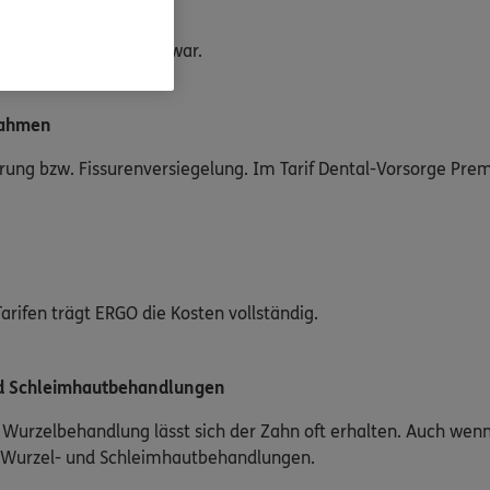
onnen oder angeraten war.
nahmen
erung bzw. Fissurenversiegelung. Im Tarif Dental-Vorsorge Pr
arifen trägt ERGO die Kosten vollständig.
d Schleimhautbehandlungen
Wurzelbehandlung lässt sich der Zahn oft erhalten. Auch wenn
r Wurzel- und Schleimhautbehandlungen.