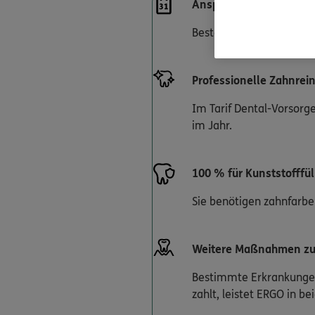
Anspruch auf Leistunge
Besteht ab Vertragsbeg
Professionelle Zahnre
Im Tarif Dental-Vorsorg
im Jahr.
100 % für Kunststofffü
Sie benötigen zahnfarben
Weitere Maßnahmen zur
Bestimmte Erkrankungen 
zahlt, leistet ERGO in 