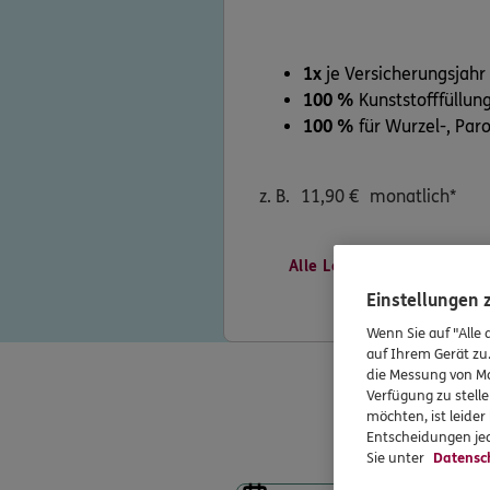
1x
je Versicherungsjahr 
100 %
Kunststofffüllun
100 %
für Wurzel-, Pa
z. B.
11,90
€
monatlich*
Alle Leistungen vergleich
Einstellungen
Wenn Sie auf "Alle 
auf Ihrem Gerät zu
die Messung von Ma
Verfügung zu stelle
möchten, ist leide
Entscheidungen jed
Sie unter
Datensc