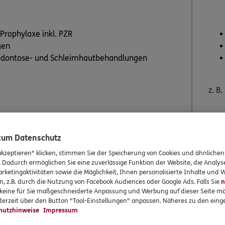
Prophylaxe inkl. PZR
gen
rodontose- und Schleimhautbehandlungen
z. B.
en
Beitrag berechnen
 zum Datenschutz
akzeptieren" klicken, stimmen Sie der Speicherung von Cookies und ähnlichen
. Dadurch ermöglichen Sie eine zuverlässige Funktion der Website, die Analy
rketingaktivitäten sowie die Möglichkeit, Ihnen personalisierte Inhalte und
Leistungen für die Zah
n, z.B. durch die Nutzung von Facebook Audiences oder Google Ads. Falls Sie
n
r keine für Sie maßgeschneiderte Anpassung und Werbung auf dieser Seite mö
erzeit über den Button "Tool-Einstellungen" anpassen. Näheres zu den einge
hutzhinweise
Impressum
Für gesetzlich Kr