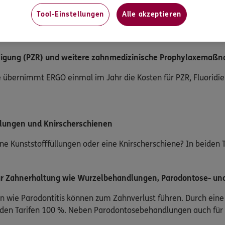
n ohne Wartezeit
Tool-Einstellungen
Alle akzeptieren
inn, wenn die Behandlung zu diesem Zeitpunkt noch nicht beg
inigung (PZR) und weitere zahnmedizinische Prophylaxemaß
e übernimmt ERGO einmal im Jahr die Kosten für PZR, Fluoridi
llungen und Knirscherschienen
e Kunststofffüllungen oder eine Knirscherschiene? In beiden T
 Zahnerhaltung wie Wurzelbehandlungen, Parodontose- un
wie Parodontitis können zum Zahnverlust führen. Durch eine 
beiden Tarifen 100 %. Neben Parodontosebehandlungen auch fü