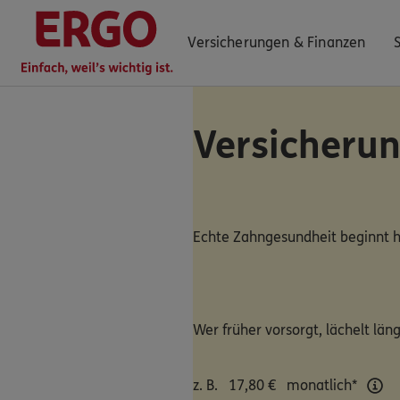
Versicherungen & Finanzen
Versicherun
0800 / 3746 420
Mo–Sa 7–20 Uhr (gebührenfrei)
ERGO Berater finden
Echte Zahngesundheit beginnt h
Kundenportal Log-in
Wer früher vorsorgt, lächelt läng
z. B.
17,80
€
monatlich*