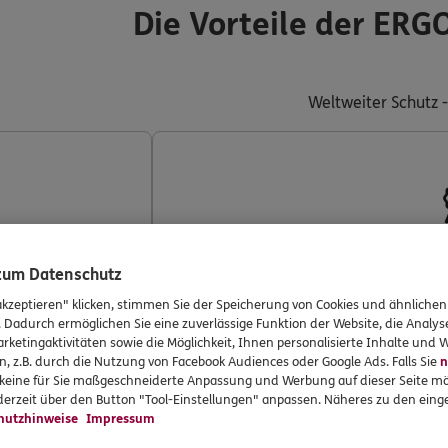
Die Vorteile der ERG
Weltweiter Schutz -
fragen
Ge
 zum Datenschutz
akzeptieren" klicken, stimmen Sie der Speicherung von Cookies und ähnlichen
Aufwand für Sie.
Focus Money hat die ERGO Unfallvers
. Dadurch ermöglichen Sie eine zuverlässige Funktion der Website, die Analy
rketingaktivitäten sowie die Möglichkeit, Ihnen personalisierte Inhalte und
n, z.B. durch die Nutzung von Facebook Audiences oder Google Ads. Falls Sie
n
r keine für Sie maßgeschneiderte Anpassung und Werbung auf dieser Seite mö
erzeit über den Button "Tool-Einstellungen" anpassen. Näheres zu den einge
hutzhinweise
Impressum