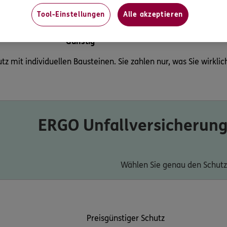
Tool-Einstellungen
Alle akzeptieren
Günstig
z mit individuellen Bausteinen. Sie zahlen nur, was Sie wirkli
ERGO Unfallversicherung 
Wählen Sie genau den Schutz,
Preisgünstiger Schutz