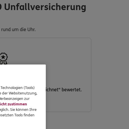
O Unfallversicherung
 rund um die Uhr.
prüft
 Technologien (Tools)
icherung als „ausgezeichnet“ bewertet.
se der Websitenutzung,
 Werbeanzeigen zur
icht zustimmen
glich. Sie können Ihre
setzten Tools finden