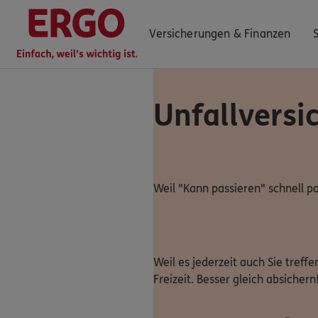
Versicherungen & Finanzen
Unfallversi
0800 / 3746 180
Mo–Sa 7–20 Uhr (gebührenfrei)
ERGO Berater finden
Weil "Kann passieren" schnell pas
Kundenportal Log-in
Weil es jederzeit auch Sie treff
Freizeit. Besser gleich absichern