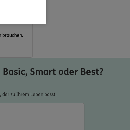
ch brauchen.
Basic, Smart oder Best?
 der zu Ihrem Leben passt.