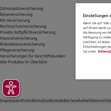
Zahnzusatzversicherung
Im ERGO Kunden
Reiseversicherung
Schaden oder L
Einstellungen
Kfz-Versicherung
Ratgeber
Wenn Sie auf "Alle 
Rechtsschutzversicherung
Rechtsportal
auf Ihrem Gerät zu
Private Haftpflichtversicherung
Kunden werben
die Messung von Ma
Verfügung zu stelle
Hausratversicherung
Newsletter abo
möchten, ist leide
Risikolebensversicherung
Versicherungs
Entscheidungen jed
Pflegeversicherung
An ERGO Kunde
Sie unter
Datensc
Versicherungen für Geschäftskunden
Alle Services i
Alle Produkte im Überblick
Impressum/Erstinformation
Kontakt
Barrierefreiheit
Datenschut