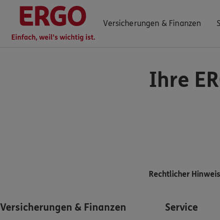
Versicherungen & Finanzen
Ihre ER
0800 / 3746 095
Mo–Sa 7–20 Uhr (gebührenfrei)
ERGO Berater finden
Kundenportal Log-in
Rechtlicher Hinwei
Versicherungen & Finanzen
Service