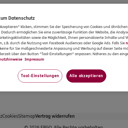
portal registrieren
Im ERGO Kundenportal anmel
eistungsfall melden
E-Mail schreiben
 zum Datenschutz
ERGO Berater finden
akzeptieren" klicken, stimmen Sie der Speicherung von Cookies und ähnlichen
ERGO in Ihrer Nähe
. Dadurch ermöglichen Sie eine zuverlässige Funktion der Website, die Analy
 Kunden
Auskunft zu bestehenden Vert
rketingaktivitäten sowie die Möglichkeit, Ihnen personalisierte Inhalte und
n, z.B. durch die Nutzung von Facebook Audiences oder Google Ads. Falls Sie
n
nnieren
Videoberatung
r keine für Sie maßgeschneiderte Anpassung und Werbung auf dieser Seite mö
kompass
Lob & Beschwerde mitteilen
erzeit über den Button "Tool-Einstellungen" anpassen. Näheres zu den einge
nwerkstatt teilnehmen
Alle Kontaktmöglichkeiten im 
hutzhinweise
Impressum
m Überblick
Tool-Einstellungen
Alle akzeptieren
z
Cookies
Sitemap
Vertrag widerrufen
© 2026 ERGO. Alle Rechte vorbehalten.