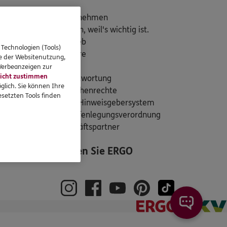
den
Unternehmen
Einfach, weil's wichtig ist.
Vertrieb
 Technologien (Tools)
Karriere
se der Websitenutzung,
rägen
Presse
 Werbeanzeigen zur
icht zustimmen
Verantwortung
glich. Sie können Ihre
Menschenrechte
setzten Tools finden
Überblick
ERGO Hinweisgebersystem
EU-Offenlegungsverordnung
Geschäftspartner
Folgen Sie ERGO