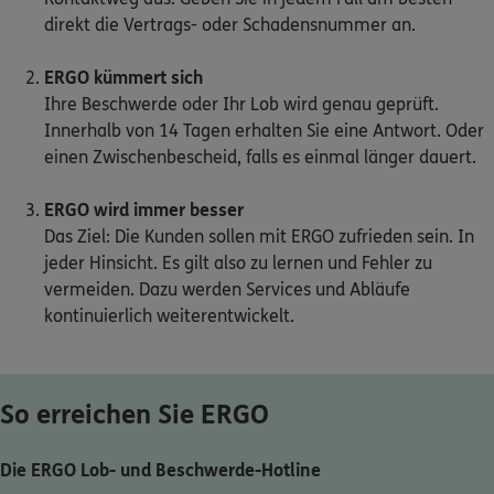
direkt die Vertrags- oder Schadensnummer an.
Kontakt
ERGO kümmert sich
Ihre Beschwerde oder Ihr Lob wird genau geprüft.
Innerhalb von 14 Tagen erhalten Sie eine Antwort. Oder
einen Zwischenbescheid, falls es einmal länger dauert.
Meine Versicherungen
ERGO wird immer besser
Sehen Sie auf einen Blick Ihre Versicherungen bei
Das Ziel: Die Kunden sollen mit ERGO zufrieden sein. In
ERGO, dem ERGO Rechtsschutz und der DKV.
jeder Hinsicht. Es gilt also zu lernen und Fehler zu
vermeiden. Dazu werden Services und Abläufe
Zum Kundenportal
kontinuierlich weiterentwickelt.
Schaden- oder Leistungsfall melden
So erreichen Sie ERGO
Bequem online oder telefonisch.
Die ERGO Lob- und Beschwerde-Hotline