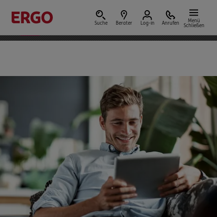
ERGO App
Installieren
bestens bewertet mit
Menü
Suche
Berater
Log-in
Anrufen
Schließen
4,7 von 5 Sternen
Versicherungen & Finanzen
Reform der privaten Altersvorsorge
Jetzt Förderung selbst berechnen.
Jetzt informieren
Nicht sicher, was Sie benötigen?