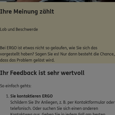
Dann lassen Sie sich helfen.
Ihre Meinung zählt
Service
Lob und Beschwerde
Bei ERGO ist etwas nicht so gelaufen, wie Sie sich das
Meine Versicherungen
vorgestellt haben? Sagen Sie es! Nur dann besteht die Chance,
dass das Problem gelöst wird.
Sehen Sie auf einen Blick Ihre Versicherungen bei
ERGO, dem ERGO Rechtsschutz und der DKV.
Ihr Feedback ist sehr wertvoll
Zum Kundenportal
So einfach gehts:
Sie kontaktieren ERGO
Schildern Sie Ihr Anliegen, z. B. per Kontaktformular oder
Schaden- oder Leistungsfall melden
telefonisch. Oder suchen Sie sich einen anderen
Bequem online oder telefonisch.
Kontaktweg aus. Geben Sie in jedem Fall am besten