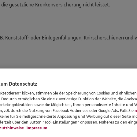
die gesetzliche Krankenversicherung nicht leistet.
 B. Kunststoff- oder Einlagenfüllungen, Knirscherschienen und 
e Kronen, Brücken, Prothesen oder Implantate usw. für noch 
 zum Datenschutz
akzeptieren" klicken, stimmen Sie der Speicherung von Cookies und ähnlichen
. Dadurch ermöglichen Sie eine zuverlässige Funktion der Website, die Analy
che Individualprophylaxe, z. B. professionelle Zahnreinigung,
rketingaktivitäten sowie die Möglichkeit, Ihnen personalisierte Inhalte und
n, z.B. durch die Nutzung von Facebook Audiences oder Google Ads. Falls Sie
n
r keine für Sie maßgeschneiderte Anpassung und Werbung auf dieser Seite mö
erzeit über den Button "Tool-Einstellungen" anpassen. Näheres zu den einge
hutzhinweise
Impressum
, die den zahnärztlichen Eingriff für das Kind besser erträgl