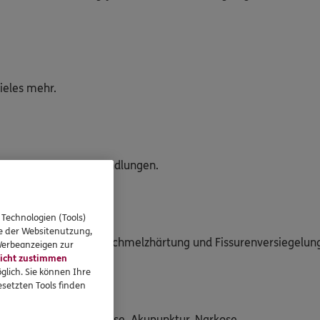
vieles mehr.
nicht angeratene Behandlungen.
 Technologien (Tools)
se der Websitenutzung,
 Fluoridierung zur Zahnschmelzhärtung und Fissurenversiegelun
 Werbeanzeigen zur
icht zustimmen
glich. Sie können Ihre
setzten Tools finden
ich machen, z. B. Hypnose, Akupunktur, Narkose.