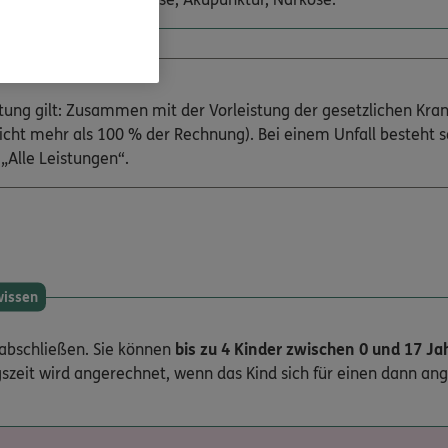
eis
ung gilt: Zusammen mit der Vorleistung der gesetzlichen Kra
cht mehr als 100 % der Rechnung). Bei einem Unfall besteht s
„Alle Leistungen“.
wissen
 abschließen. Sie können
bis zu 4 Kinder zwischen 0 und 17 Ja
gszeit wird angerechnet, wenn das Kind sich für einen dann a