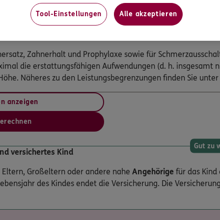
Tool-Einstellungen
Alle akzeptieren
Hinw
in den ersten 4 Versicherungsjahren
rsatz, Zahnerhalt und Prophylaxe sowie für Schmerzausschalt
ximal die erstattungsfähigen Aufwendungen (d. h. insgesamt ni
r Höhe. Näheres zu den Leistungsbegrenzungen finden Sie unter 
en anzeigen
berechnen
Gut zu 
d versichertes Kind
. Eltern, Großeltern oder andere nahe
Angehörige
für das Kind
Lebensjahr des Kindes endet die Versicherung. Die Versicherun