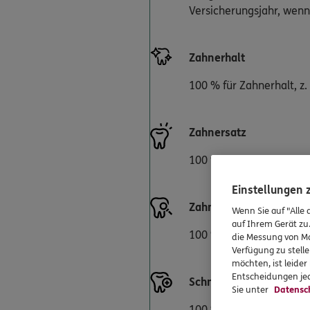
Versicherungsjahr, wenn 
Zahnerhalt
100 % für Zahnerhalt, z.
Zahnersatz
100 % für Zahnersatz wi
Einstellungen
Zahnprophylaxe
Wenn Sie auf "Alle 
auf Ihrem Gerät zu
100 % für zahnmedizinis
die Messung von Ma
Verfügung zu stelle
möchten, ist leide
Entscheidungen jed
Schmerzausschaltung
Sie unter
Datensc
100 % für alle Maßnahmen