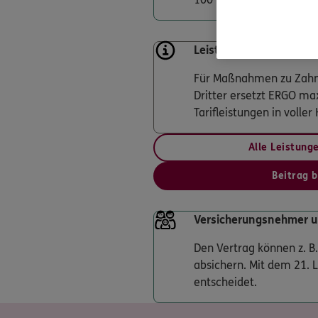
Leistungsbegrenzungen 
Für Maßnahmen zu Zahne
Dritter ersetzt ERGO ma
Tarifleistungen in volle
Alle Leistung
Beitrag 
Versicherungsnehmer un
Den Vertrag können z. B
absichern. Mit dem 21. 
entscheidet.