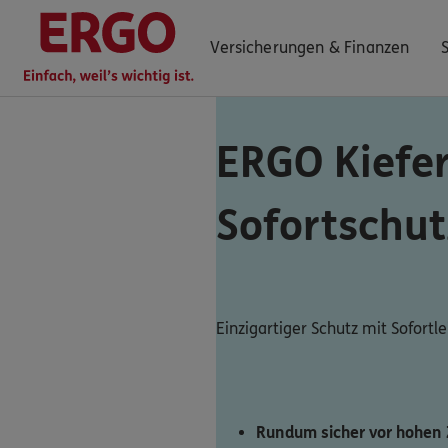
Versicherungen & Finanzen
ERGO Kiefe
0800 / 3746 420
Sofortschut
Mo–Sa 7–20 Uhr (gebührenfrei)
ERGO Berater finden
Kundenportal Log-in
Einzigartiger Schutz mit Sofortle
Rundum sicher vor hohen