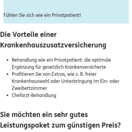
Dann lassen Sie sich helfen.
Fühlen Sie sich wie ein Privatpatient!
Service
Die Vorteile einer
Krankenhauszusatzversicherung
Meine Versicherungen
Behandlung wie ein Privatpatient: die optimale
Ergänzung für gesetzlich Krankenversicherte
Sehen Sie auf einen Blick Ihre Versicherungen bei ERGO,
Profitieren Sie von Extras, wie z. B. freier
dem ERGO Rechtsschutz und der DKV.
Krankenhauswahl oder Unterbringung im Ein- oder
Zweibettzimmer
Zum Kundenportal
Chefarzt-Behandlung
Sie möchten ein sehr gutes
Schaden- oder Leistungsfall melden
Leistungspaket zum günstigen Preis?
Bequem online oder telefonisch.