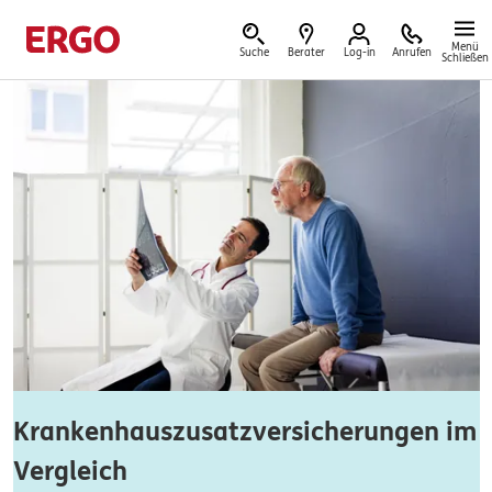
Menü
Suche
Berater
Log-in
Anrufen
Schließen
Versicherungen & Finanzen
Reform der privaten Altersvorsorge
Jetzt Förderung selbst berechnen.
Jetzt informieren
Krankenhauszusatzversicherungen im
Vergleich
Nicht sicher, was Sie benötigen?