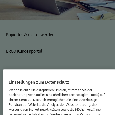
Kontakt
Papierlos & digital werden
Meine Versicherungen
Sehen Sie auf einen Blick Ihre Versicherungen bei ERGO,
ERGO Kundenportal
dem ERGO Rechtsschutz und der DKV.
Zum Kundenportal
Ihre Verträge online
Verwalten Sie Ihre Verträge einfach und bequem
Einstellungen zum Datenschutz
Schaden online melden
Wenn Sie auf "Alle akzeptieren" klicken, stimmen Sie der
Schaden- oder Leistungsfall melden
Regulieren Sie Rechnungen und Schäden schnell
Speicherung von Cookies und ähnlichen Technologien (Tools) auf
und unkompliziert
Ihrem Gerät zu. Dadurch ermöglichen Sie eine zuverlässige
Bequem online oder telefonisch.
Funktion der Website, die Analyse der Websitenutzung, die
Messung von Marketingaktivitäten sowie die Möglichkeit, Ihnen
Digitales Postfach
personalisierte Inhalte und Werbeanzeigen zur Verfügung zu