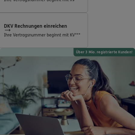
Dann lassen Sie sich helfen.
DKV Rechnungen einreichen
Service
Ihre Vertragsnummer beginnt mit KV***
Über 3 Mio. registrierte Kunden!
Meine Versicherungen
Sehen Sie auf einen Blick Ihre Versicherungen bei ERGO,
dem ERGO Rechtsschutz und der DKV.
Zum Kundenportal
Schaden- oder Leistungsfall melden
Bequem online oder telefonisch.