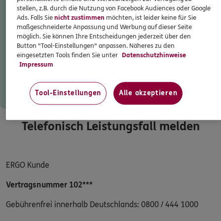
Erhalten Sie Ihre Post online: direkt, übersichtlich
stellen, z.B. durch die Nutzung von Facebook Audiences oder Google
und papierlos
Ads. Falls Sie
nicht zustimmen
möchten, ist leider keine für Sie
maßgeschneiderte Anpassung und Werbung auf dieser Seite
0800 / 444 1000
möglich. Sie können Ihre Entscheidungen jederzeit über den
Mo–Sa 7–20 Uhr (gebührenfrei)
Button "Tool-Einstellungen" anpassen. Näheres zu den
Jetzt registrieren
eingesetzten Tools finden Sie unter
Datenschutzhinweise
Impressum
ERGO Berater finden
Mehr erfahren
Kundenportal Log-in
Tool-Einstellungen
Alle akzeptieren
Telefonisch Leistungsfall melden
ERGO Kunde
Vertragsnummer 102***
Gebührenfrei innerhalb Deutschlands: 0800 / 444 1000