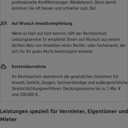
professionelle Konfliktmanager (Mediatoren). Denn damit
kommen Sie oft besser und schneller zum Ziel.
0800 / 3746 555
Auf Wunsch Anwaltsempfehlung
Mo–Sa 7–20 Uhr (gebührenfrei)
Wenn es hart auf hart kommt, hilft der Rechtsschutz
ERGO Berater finden
Leistungsservice: Er empfiehlt Ihnen auf Wunsch aus einem
dichten Netz von Anwälten einen Rechts- oder Fachanwalt, der
Kundenportal Log-in
sich für Ihr gutes Recht bestmöglich einsetzt.
Kostenübernahme
Ihr Rechtsschutz übernimmt die gesetzlichen Gebühren für
Anwalt, Gericht, Zeugen, Sachverständige und außergerichtliche
Streitschlichtungsverfahren. Deckungssumme bis zu 1 Mio. €
und 200.000 €.
Leistungen speziell für Vermieter, Eigentümer und
Mieter