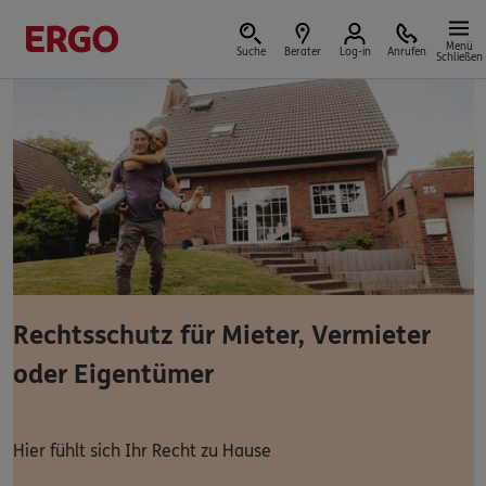
Menü
Suche
Berater
Log-in
Anrufen
Schließen
Versicherungen & Finanzen
Reform der privaten Altersvorsorge
Jetzt Förderung selbst berechnen.
Rechtsschutz für Mieter, Vermieter
oder Eigentümer
Jetzt informieren
Hier fühlt sich Ihr Recht zu Hause
Nicht sicher, was Sie benötigen?