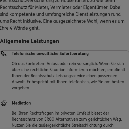
Rechtsschutzversicherung zu Hause fühlen. So wie beim
Rechtsschutz für Mieter, Vermieter oder Eigentümer. Dabei
Kontakt
sind kompetente und umfangreiche Dienstleistungen rund
ums Recht inklusive. Eine ausgezeichnete Wahl, wenn es um
Ihre 4 Wände geht.
Allgemeine Leistungen
Meine Versicherungen
Telefonische anwaltliche Sofortberatung
Sehen Sie auf einen Blick Ihre Versicherungen bei ERGO,
dem ERGO Rechtsschutz und der DKV.
Ob aus konkretem Anlass oder rein vorsorglich: Wenn Sie sich
über eine rechtliche Situation informieren möchten, empfiehlt
Ihnen der Rechtsschutz Leistungsservice einen passenden
Zum Kundenportal
Anwalt. Er bespricht mit Ihnen telefonisch, wie Sie am besten
vorgehen.
Mediation
Schaden- oder Leistungsfall melden
Bei Ihren Rechtsfragen im privaten Umfeld bietet der
Bequem online oder telefonisch.
Rechtsschutz von ERGO Alternativen zum gerichtlichen Weg.
Nutzen Sie die außergerichtliche Streitschlichtung durch