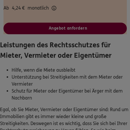
Ab
4,24
€
monatlich
Dann lassen Sie sich helfen.
Service
Angebot anfordern
Leistungen des Rechtsschutzes für
Mieter, Vermieter oder Eigentümer
Meine Versicherungen
Sehen Sie auf einen Blick Ihre Versicherungen bei ERGO,
Hilfe, wenn die Miete ausbleibt
dem ERGO Rechtsschutz und der DKV.
Unterstützung bei Streitigkeiten mit dem Mieter oder
Vermieter
Zum Kundenportal
Schutz für Mieter oder Eigentümer bei Ärger mit dem
Nachbarn
Egal, ob Sie Mieter, Vermieter oder Eigentümer sind: Rund um
Immobilien gibt es immer wieder kleine und große
Schaden- oder Leistungsfall melden
Streitigkeiten. Deswegen ist es wichtig, dass Sie sich bei Ihrer
Bequem online oder telefonisch.