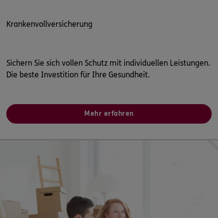
Kontakt
Krankenvollversicherung
Sichern Sie sich vollen Schutz mit individuellen Leistungen.
Meine Versicherungen
Die beste Investition für Ihre Gesundheit.
Sehen Sie auf einen Blick Ihre Versicherungen bei ERGO,
dem ERGO Rechtsschutz und der DKV.
Mehr erfahren
Zum Kundenportal
Schaden- oder Leistungsfall melden
Bequem online oder telefonisch.