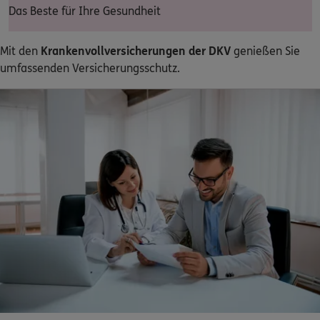
Das Beste für Ihre Gesundheit
Dann lassen Sie sich helfen.
Mit den
Krankenvollversicherungen der DKV
genießen Sie
Service
umfassenden Versicherungsschutz.
Meine Versicherungen
Sehen Sie auf einen Blick Ihre Versicherungen bei ERGO,
dem ERGO Rechtsschutz und der DKV.
Zum Kundenportal
Schaden- oder Leistungsfall melden
Bequem online oder telefonisch.