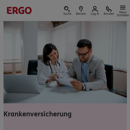
Menü
Suche
Berater
Log-in
Anrufen
Schließen
Versicherungen & Finanzen
Reform der privaten Altersvorsorge
Jetzt Förderung selbst berechnen.
Jetzt informieren
Krankenversicherung
Nicht sicher, was Sie benötigen?