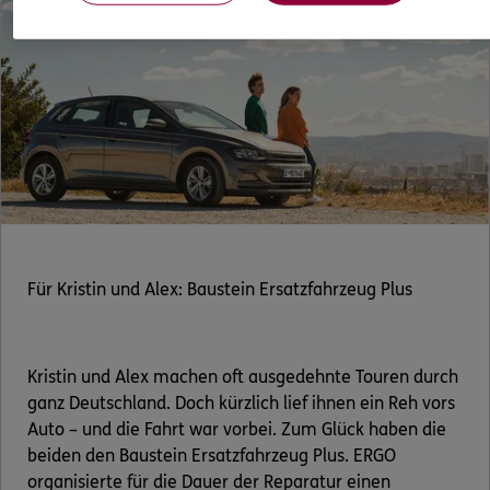
Für Kristin und Alex: Baustein Ersatzfahrzeug Plus
Kristin und Alex machen oft ausgedehnte Touren durch
ganz Deutschland. Doch kürzlich lief ihnen ein Reh vors
Auto – und die Fahrt war vorbei. Zum Glück haben die
beiden den Baustein Ersatzfahrzeug Plus. ERGO
organisierte für die Dauer der Reparatur einen