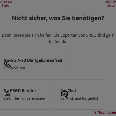
orherige
nächst
Seite
Seite
Nicht sicher, was Sie benötigen?
Dann lassen Sie sich helfen. Die Experten von ERGO sind gern
für Sie da.
Mo–Sa 7–20 Uhr (gebührenfrei)
Rufen Sie an!
Ihr ERGO Berater
Per Chat
Gleich Termin vereinbaren!
Ein Klick und los gehts!
Nach oben