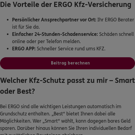
Die Vorteile der ERGO Kfz-Versicherung
Kontakt
Persönlicher Ansprechpartner vor Ort:
Ihr ERGO Berater
ist für Sie da.
Einfacher 24-Stunden-Schadenservice:
Schäden schnell
online oder per Telefon melden.
Meine Versicherungen
ERGO APP:
Schneller Service rund ums KFZ.
Sehen Sie auf einen Blick Ihre Versicherungen bei ERGO,
Beitrag berechnen
dem ERGO Rechtsschutz und der DKV.
Welcher Kfz-Schutz passt zu mir – Smart
Zum Kundenportal
oder Best?
Bei ERGO sind alle wichtigen Leistungen automatisch im
Schaden- oder Leistungsfall melden
Grundschutz enthalten. „Best“ bietet Ihnen dabei alle
Bequem online oder telefonisch.
Möglichkeiten. Wer „Smart“ wählt, kann dagegen bares Geld
sparen. Darüber hinaus können Sie Ihren individuellen Bedarf