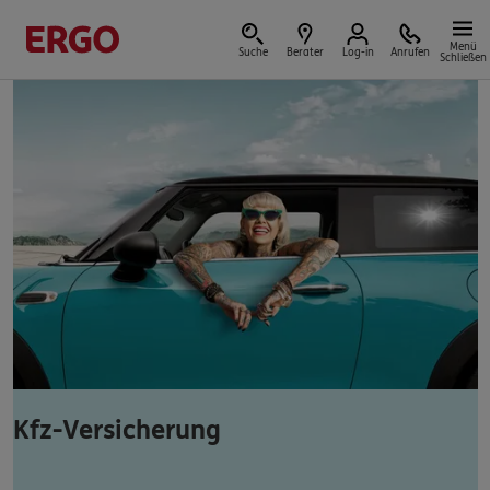
Menü
Suche
Berater
Log-in
Anrufen
Schließen
Versicherungen & Finanzen
Reform der privaten Altersvorsorge
Jetzt Förderung selbst berechnen.
Jetzt informieren
Kfz-Versicherung
Nicht sicher, was Sie benötigen?