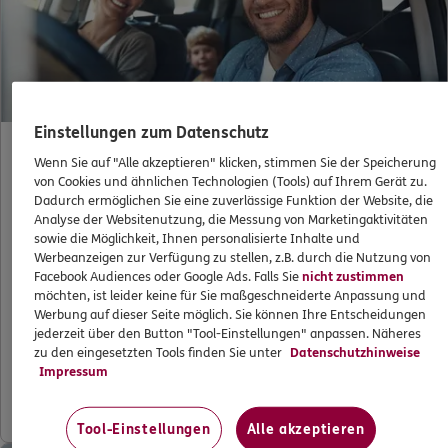
Einstellungen zum Datenschutz
Wenn Sie auf "Alle akzeptieren" klicken, stimmen Sie der Speicherung
Für Familie Schütze: Baustein Werkstattbonus
von Cookies und ähnlichen Technologien (Tools) auf Ihrem Gerät zu.
Dadurch ermöglichen Sie eine zuverlässige Funktion der Website, die
Analyse der Websitenutzung, die Messung von Marketingaktivitäten
sowie die Möglichkeit, Ihnen personalisierte Inhalte und
Werbeanzeigen zur Verfügung zu stellen, z.B. durch die Nutzung von
Frau Schütze wollte die Kinder zur Schule bringen,
Facebook Audiences oder Google Ads. Falls Sie
nicht zustimmen
hatte aber einen Auffahrunfall. ERGO ließ das Auto
möchten, ist leider keine für Sie maßgeschneiderte Anpassung und
abholen und in einer Premium-Werkstatt reparieren.
Werbung auf dieser Seite möglich. Sie können Ihre Entscheidungen
Mit dem Baustein Werkstattbonus sparen die Schützes
jederzeit über den Button "Tool-Einstellungen" anpassen. Näheres
zu den eingesetzten Tools finden Sie unter
Datenschutzhinweise
also nicht nur Kaskobeitrag, sondern dank Hol- und
Impressum
Bringservice auch Zeit.
Tool-Einstellungen
Alle akzeptieren