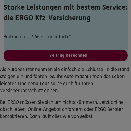
Starke Leistungen mit bestem Service:
Dann lassen Sie sich helfen.
die ERGO Kfz-Versicherung
Service
Beitrag ab
27,46
€
monatlich *
Beitrag berechnen
Meine Versicherungen
Als Autobesitzer nehmen Sie einfach die Schlüssel in die Hand,
Sehen Sie auf einen Blick Ihre Versicherungen bei ERGO,
dem ERGO Rechtsschutz und der DKV.
steigen ein und fahren los. Ihr Auto macht Ihnen das Leben
leichter. Und genau das sollte auch für Ihren
Versicherungsschutz gelten.
Zum Kundenportal
Bei ERGO müssen Sie sich um nichts kümmern. Jetzt online
abschließen, Online-Angebot anfordern oder ERGO Berater
kontaktieren. Dann läuft alles wie von selbst.
Schaden- oder Leistungsfall melden
Bequem online oder telefonisch.