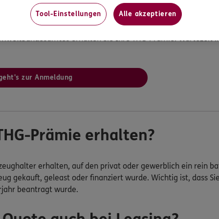
Tool-Einstellungen
Alle akzeptieren
 Umweltbundesamtes
 Umweltbundesamtes erhalten Sie Ihre THG-Prämie. Wartezeit i
geht's zur Anmeldung
THG-Prämie erhalten?
ughalter erhalten, auf den privat oder gewerblich ein rein bat
ug gekauft, geleast oder finanziert wurde. Wichtig ist, dass S
jahr beantragt wurde.