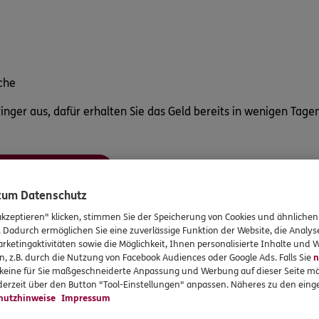
che
inger aus, dafür erhalten Sie das Geld bereits in wenigen Tagen
r Anmeldung
 zum Datenschutz
akzeptieren" klicken, stimmen Sie der Speicherung von Cookies und ähnlichen
. Dadurch ermöglichen Sie eine zuverlässige Funktion der Website, die Analy
rketingaktivitäten sowie die Möglichkeit, Ihnen personalisierte Inhalte und
n, z.B. durch die Nutzung von Facebook Audiences oder Google Ads. Falls Sie
n
r keine für Sie maßgeschneiderte Anpassung und Werbung auf dieser Seite mö
erzeit über den Button "Tool-Einstellungen" anpassen. Näheres zu den einge
hutzhinweise
Impressum