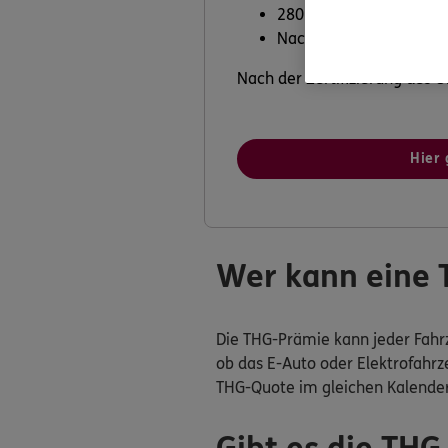
280 € pro Jahr
Nach Bestätigung des
Nach der Zertifizierung des
Hier 
Wer kann eine 
Die THG-Prämie kann jeder Fahrze
ob das E-Auto oder Elektrofahrze
THG-Quote im gleichen Kalender