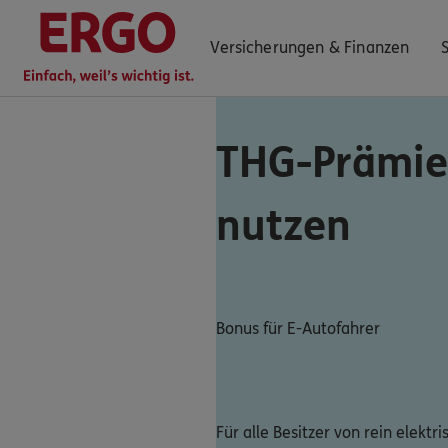
Versicherungen & Finanzen
THG-Prämie 
0800 / 3746 180
nutzen
Mo–Sa 7–20 Uhr (gebührenfrei)
ERGO Berater finden
Kundenportal Log-in
Bonus für E-Autofahrer
Für alle Besitzer von rein elektr