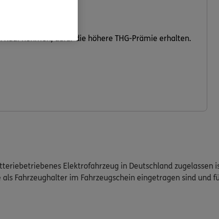
n Kauf nehmen, dafür die höhere THG-Prämie erhalten.
teriebetriebenes Elektrofahrzeug in Deutschland zugelassen ist.
ie als Fahrzeughalter im Fahrzeugschein eingetragen sind und f