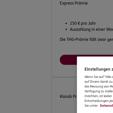
Express Prämie
250 € pro Jahr
Auszahlung in einer Wo
Die THG-Prämie fällt zwar ger
Hier geht's zu
Einstellungen
Wenn Sie auf "Alle 
auf Ihrem Gerät zu
die Messung von Ma
Verfügung zu stelle
möchten, ist leide
Klassik Prämie
Entscheidungen jed
Sie unter
Datensc