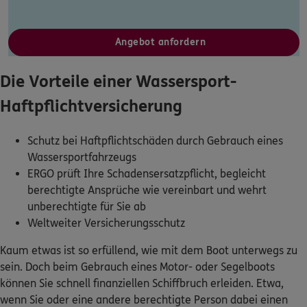
Dann lassen Sie sich helfen.
Angebot anfordern
Service
Die Vorteile einer Wassersport-
Haftpflichtversicherung
Meine Versicherungen
Schutz bei Haftpflichtschäden durch Gebrauch eines
Wassersportfahrzeugs
Sehen Sie auf einen Blick Ihre Versicherungen bei ERGO,
ERGO prüft Ihre Schadensersatzpflicht, begleicht
dem ERGO Rechtsschutz und der DKV.
berechtigte Ansprüche wie vereinbart und wehrt
unberechtigte für Sie ab
Zum Kundenportal
Weltweiter Versicherungsschutz
Kaum etwas ist so erfüllend, wie mit dem Boot unterwegs zu
sein. Doch beim Gebrauch eines Motor- oder Segelboots
Schaden- oder Leistungsfall melden
können Sie schnell finanziellen Schiffbruch erleiden. Etwa,
wenn Sie oder eine andere berechtigte Person dabei einen
Bequem online oder telefonisch.