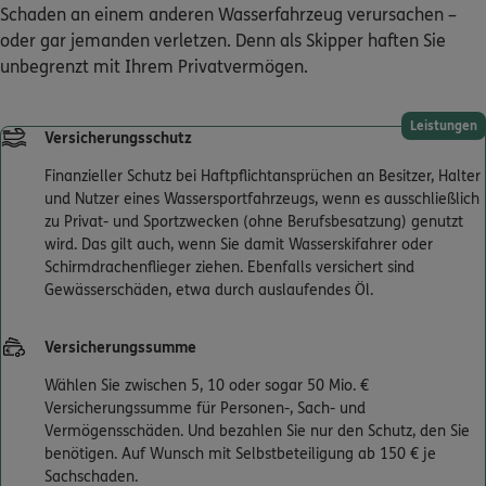
Schaden an einem anderen Wasserfahrzeug verursachen –
oder gar jemanden verletzen. Denn als Skipper haften Sie
Kontakt
unbegrenzt mit Ihrem Privatvermögen.
Leistungen
Versicherungsschutz
Meine Versicherungen
Finanzieller Schutz bei Haftpflichtansprüchen an Besitzer, Halter
und Nutzer eines Wassersportfahrzeugs, wenn es ausschließlich
Sehen Sie auf einen Blick Ihre Versicherungen bei ERGO,
zu Privat- und Sportzwecken (ohne Berufsbesatzung) genutzt
dem ERGO Rechtsschutz und der DKV.
wird. Das gilt auch, wenn Sie damit Wasserskifahrer oder
Schirmdrachenflieger ziehen. Ebenfalls versichert sind
Gewässerschäden, etwa durch auslaufendes Öl.
Zum Kundenportal
Versicherungssumme
Wählen Sie zwischen 5, 10 oder sogar 50 Mio. €
Schaden- oder Leistungsfall melden
Versicherungssumme für Personen-, Sach- und
Bequem online oder telefonisch.
Vermögensschäden. Und bezahlen Sie nur den Schutz, den Sie
benötigen. Auf Wunsch mit Selbstbeteiligung ab 150 € je
Sachschaden.