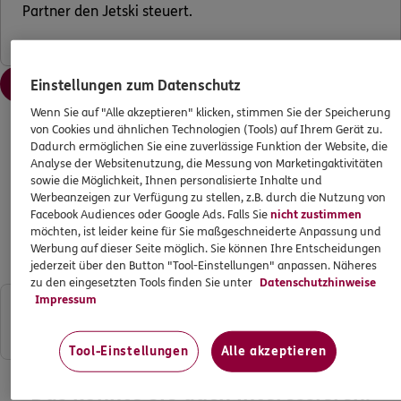
Partner den Jetski steuert.
Angebot anfordern
Einstellungen zum Datenschutz
Nach oben
Wenn Sie auf "Alle akzeptieren" klicken, stimmen Sie der Speicherung
von Cookies und ähnlichen Technologien (Tools) auf Ihrem Gerät zu.
Dadurch ermöglichen Sie eine zuverlässige Funktion der Website, die
Wissenswertes im Überblick
Analyse der Websitenutzung, die Messung von Marketingaktivitäten
sowie die Möglichkeit, Ihnen personalisierte Inhalte und
Werbeanzeigen zur Verfügung zu stellen, z.B. durch die Nutzung von
Hier können Sie sich bequem und einfach weitere
Facebook Audiences oder Google Ads. Falls Sie
nicht zustimmen
möchten, ist leider keine für Sie maßgeschneiderte Anpassung und
Informationen zur ERGO Wassersporthaftpflicht
Werbung auf dieser Seite möglich. Sie können Ihre Entscheidungen
herunterladen.
jederzeit über den Button "Tool-Einstellungen" anpassen. Näheres
zu den eingesetzten Tools finden Sie unter
Datenschutzhinweise
Impressum
Information Wassersport-Haftpflichtversicherung
PDF
91 KB
Tool-Einstellungen
Alle akzeptieren
Das könnte Sie auch interessieren: