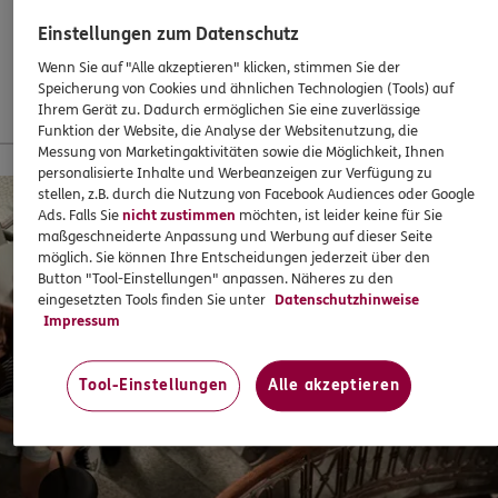
Schwerin
Siegen
Stralsund
Stuttgart
Suhl
Tempelhof-
ERGO Berater finden
Einstellungen zum Datenschutz
Schöneberg
Thüringen
Trier
Tübingen
Ulm
Kundenportal Log-in
Waren-Müritz
Weiden
Wiesbaden
Wittenberge
Wittstock-
Wenn Sie auf "Alle akzeptieren" klicken, stimmen Sie der
Speicherung von Cookies und ähnlichen Technologien (Tools) auf
Dosse
Wuppertal
Würzburg
Ihrem Gerät zu. Dadurch ermöglichen Sie eine zuverlässige
Funktion der Website, die Analyse der Websitenutzung, die
Messung von Marketingaktivitäten sowie die Möglichkeit, Ihnen
13 % Startbonus für junge Leute
personalisierte Inhalte und Werbeanzeigen zur Verfügung zu
stellen, z.B. durch die Nutzung von Facebook Audiences oder Google
Ads. Falls Sie
nicht zustimmen
möchten, ist leider keine für Sie
maßgeschneiderte Anpassung und Werbung auf dieser Seite
möglich. Sie können Ihre Entscheidungen jederzeit über den
Button "Tool-Einstellungen" anpassen. Näheres zu den
eingesetzten Tools finden Sie unter
Datenschutzhinweise
Impressum
Tool-Einstellungen
Alle akzeptieren