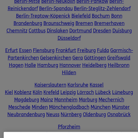
Berlin-Mitte
Berlin-Neukölln
Berlin-Pankow
Berlin-
Sehen Sie auf einen Blick Ihre Versicherungen bei ERGO,
Reinickendorf
Berlin-Spandau
Berlin-Steglitz-Zehlendorf
dem ERGO Rechtsschutz und der DKV.
Berlin-Treptow-Köpenick
Bielefeld
Bochum
Bonn
Brandenburg
Braunschweig
Bremen
Bremerhaven
Zum Kundenportal
Chemnitz
Cottbus
Dinslaken
Dortmund
Dresden
Duisburg
Düsseldorf
Erfurt
Essen
Flensburg
Frankfurt
Freiburg
Fulda
Garmisch-
Partenkirchen
Gelsenkirchen
Gera
Göttingen
Greifswald
Hagen
Halle
Hamburg
Hannover
Heidelberg
Heilbronn
Hilden
Schaden oder Leistungsfall melden
Kaiserslautern
Karlsruhe
Kassel
Bequem online oder telefonisch
Kiel
Koblenz
Köln
Krefeld
Leipzig
Lörrach
Lübeck
Lüneburg
Magdeburg
Mainz
Mannheim
Marburg
Mechernich
Rechnung einreichen
Meschede
Minden
Mönchengladbach
München
Münster
Neubrandenburg
Neuss
Nürnberg
Oldenburg
Osnabrück
Pforzheim
Potsdam
Regensburg
Reutlingen
Rostock
Saarbrücken