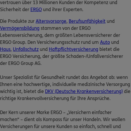
vertrauen über 13 Millionen Kunden der Kompetenz und
Sicherheit der
ERGO
und ihrer Experten.
Nicht sicher, was Sie benötigen?
Die Produkte zur
Altersvorsorge
,
Berufsunfähigkeit
und
Vermögensbildung
stammen von der ERGO
Dann lassen Sie sich helfen.
Lebensversicherung, dem größten Lebensversicherer der
ERGO Group. Den Versicherungsschutz rund um
Auto
und
Bequem online oder telefonisch
Haus
,
Unfallschutz
und
Haftpflichtversicherung
bietet die
ERGO Versicherung, der größte Schaden-/Unfallversicherer
der ERGO Group AG.
Service
Unser Spezialist für Gesundheit rundet das Angebot ab: wenn
Ihnen eine hochwertige, individuelle medizinische Versorgung
wichtig ist, bietet die
DKV (Deutsche Krankenversicherung)
die
Meine Versicherungen
richtige Krankenvollversicherung für Ihre Ansprüche.
Sehen Sie auf einen Blick Ihre Versicherungen bei ERGO,
Der Kern unserer Marke ERGO – „Versichern einfacher
dem ERGO Rechtsschutz und der DKV.
machen“ – dient als Kompass für unser Handeln. Wir wollen
Versicherungen für unsere Kunden so einfach, schnell und
Zum Kundenportal