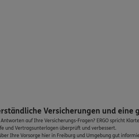
0
Freiburg im Breisgau
n
ERGO
98
Freiburg im Breisgau
n
ERGO
2
Freiburg
(0.7 km)
n
ERGO
erständliche Versicherungen und eine
61
,
79098
Freiburg im
 Antworten auf Ihre Versicherungs-Fragen? ERGO spricht Klart
fe und Vertragsunterlagen überprüft und verbessert.
 über Ihre Vorsorge hier in Freiburg und Umgebung gut inform
n