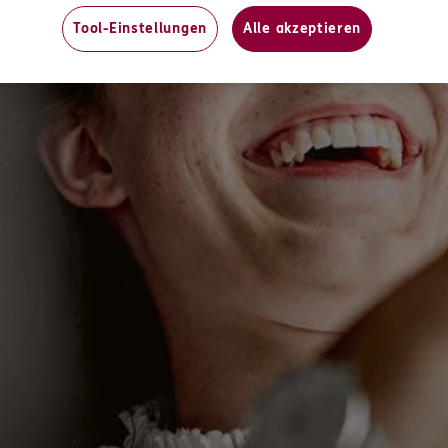
ERGO
Tool-Einstellungen
Alle akzeptieren
114
Freiburg im Breisgau
n
ERGO
79111
Freiburg
(3.1 km)
n
ERGO
 17
,
79108
Freiburg
n
ERGO