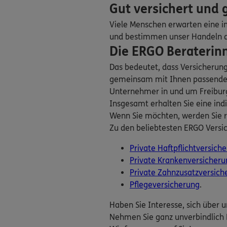
Gut versichert und
Viele Menschen erwarten eine in
Frank Schacht
und bestimmen unser Handeln dan
Insel 16
,
79098
Frei
Die ERGO Beraterinn
Homepage besuche
Das bedeutet, dass Versicherun
gemeinsam mit Ihnen passende V
Frank Schacht
Unternehmer in und um Freiburg w
Insel 16
,
79098
Frei
Insgesamt erhalten Sie eine indi
Homepage besuche
Wenn Sie möchten, werden Sie r
Zu den beliebtesten ERGO Versic
Arnd Peter Rit
Private Haftpflichtversich
Bissierstr. 26
,
79114
Private Krankenversicheru
(1.5 km)
Private Zahnzusatzversich
Homepage besuche
Pflegeversicherung
.
Thomas Loew
Haben Sie Interesse, sich über 
Burgunder Str. 2
,
79
Nehmen Sie ganz unverbindlich 