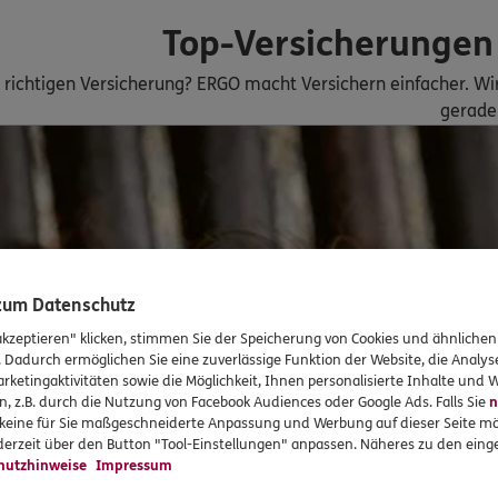
n
Top-Versicherungen 
ERGO
h
r richtigen Versicherung? ERGO macht Versichern einfacher. W
10
Freiburg im Breisgau
gerade 
n
ERGO
 37
,
79100
Freiburg-
 zum Datenschutz
n
akzeptieren" klicken, stimmen Sie der Speicherung von Cookies und ähnlichen
. Dadurch ermöglichen Sie eine zuverlässige Funktion der Website, die Analy
rketingaktivitäten sowie die Möglichkeit, Ihnen personalisierte Inhalte und
ERGO
bi
n, z.B. durch die Nutzung von Facebook Audiences oder Google Ads. Falls Sie
n
108
Freiburg im Breisgau
r keine für Sie maßgeschneiderte Anpassung und Werbung auf dieser Seite mö
erzeit über den Button "Tool-Einstellungen" anpassen. Näheres zu den einge
hutzhinweise
Impressum
n