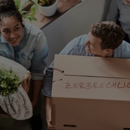
n
ERGO
79110
Freiburg im
n
ERGO
4
Gundelfingen
(5.9 km)
n
ERGO
dorfer
bringen
(6.0 km)
n
ERGO