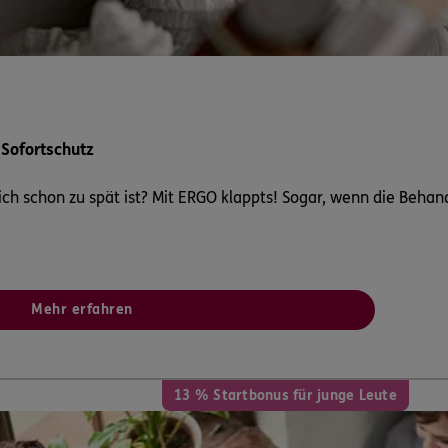
ter
8
,
79108
Freiburg
n
ERGO
 Sofortschutz
rm)
,
zweiter Stock
79108
ch schon zu spät ist? Mit ERGO klappts! Sogar, wenn die Behan
n
ERGO
10
Freiburg im Breisgau
Mehr erfahren
n
13 % Startbonus für junge Leute
ERGO
uger
9194
Gundelfingen