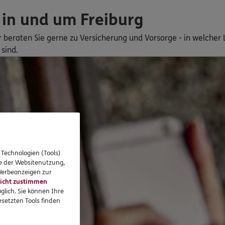
in und um Freiburg
ir beraten Sie gerne zu Versicherung und Vorsorge - in welche
sind.
 Technologien (Tools)
se der Websitenutzung,
 Werbeanzeigen zur
icht zustimmen
glich. Sie können Ihre
setzten Tools finden