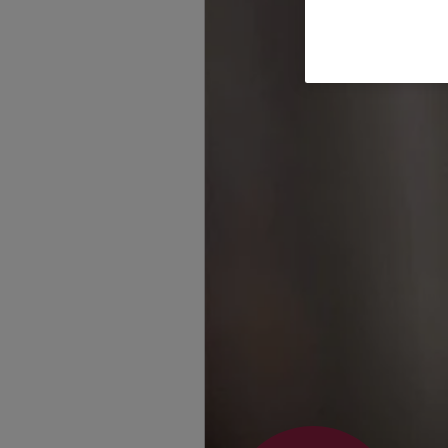
Mike Zander
Heckerstraße 29
,
79
(2.9 km)
Homepage besuche
5
/5
Ralf Zäh
St. Georgener Str. 1
,
Homepage besuche
5
/5
Ralf Zäh
Hermann-Mitsch-Str.
(3.8 km)
Homepage besuche
5
/5