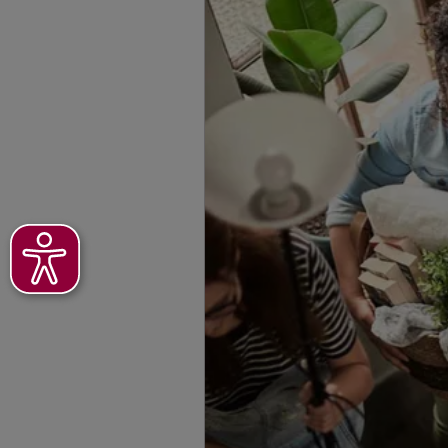
(5.2 km)
Homepage besuche
Ralf Meier
Ziegelhofstr. 220A
,
Breisgau
(5.3 km)
Homepage besuche
Lars Winkler
Burgstraße 23
,
7919
Homepage besuche
Andreas Peters
Schulstr. 5
,
79285
E
Homepage besuche