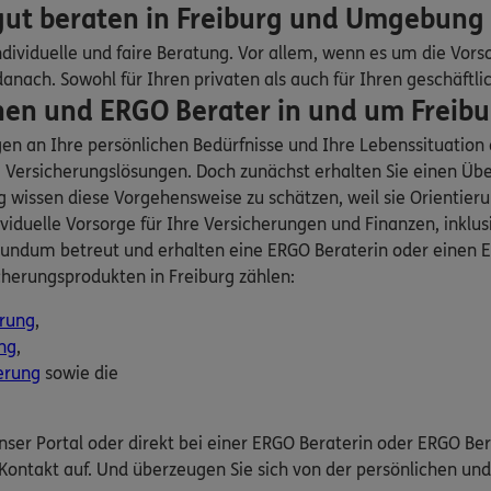
 gut beraten in Freiburg und Umgebung
dividuelle und faire Beratung. Vor allem, wenn es um die Vors
DKV
ach. Sowohl für Ihren privaten als auch für Ihren geschäftli
burg im Breisgau
(1.0 km)
en und ERGO Berater in und um Freiburg
n
gen an Ihre persönlichen Bedürfnisse und Ihre Lebenssituatio
ersicherungslösungen. Doch zunächst erhalten Sie einen Über
DKV
issen diese Vorgehensweise zu schätzen, weil sie Orientierung 
burg im Breisgau
(1.0 km)
viduelle Vorsorge für Ihre Versicherungen und Finanzen, inklu
n
undum betreut und erhalten eine ERGO Beraterin oder einen ER
herungsprodukten in Freiburg zählen:
ERGO
zau
erung
,
Freiburg im Breisgau
ng
,
erung
sowie die
n
ERGO
unser Portal oder direkt bei einer ERGO Beraterin oder ERGO Be
104
Freiburg
(2.1 km)
Kontakt auf. Und überzeugen Sie sich von der persönlichen un