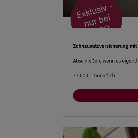
Peter Werkmeis
Zinkmattenstraße 2
(4.1 km)
Homepage besuche
Daniel Meier
Zahnzusatzversicherung mit
Tullastr. 89 (Noll Tu
Freiburg
Abschließen, wenn es eigentli
(4.6 km)
Homepage besuche
37,60
€
monatlich
Lars Krummer
Bussardweg 53
,
791
(4.7 km)
Homepage besuche
Stefan Max Lä
Vorstädtleweg 30
,
7