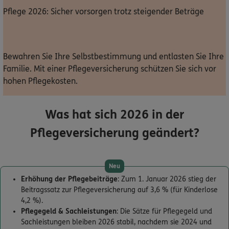
Pflege 2026: Sicher vorsorgen trotz steigender Beträge
Dann lassen Sie sich helfen.
Service
Bewahren Sie Ihre Selbstbestimmung und entlasten Sie Ihre
Familie. Mit einer Pflegeversicherung schützen Sie sich vor
hohen Pflegekosten.
Meine Versicherungen
Was hat sich 2026 in der
Sehen Sie auf einen Blick Ihre Versicherungen bei ERGO,
Pflegeversicherung geändert?
dem ERGO Rechtsschutz und der DKV.
Zum Kundenportal
Neu
Erhöhung der Pflegebeiträge
: Zum 1. Januar 2026 stieg der
Beitragssatz zur Pflegeversicherung auf 3,6 % (für Kinderlose
4,2 %).
Schaden- oder Leistungsfall melden
Pflegegeld & Sachleistungen
: Die Sätze für Pflegegeld und
Sachleistungen bleiben 2026 stabil, nachdem sie 2024 und
Bequem online oder telefonisch.