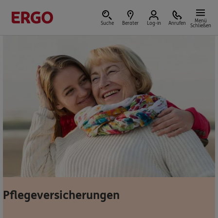
Menü
Suche
Berater
Log-in
Anrufen
Schließen
Versicherungen & Finanzen
Reform der privaten Altersvorsorge
Jetzt Förderung selbst berechnen.
Jetzt informieren
Pflegeversicherungen
Nicht sicher, was Sie benötigen?