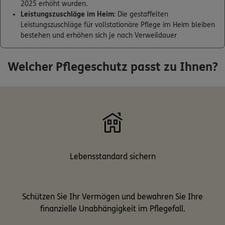
2025 erhöht wurden.
Leistungszuschläge im Heim
: Die gestaffelten
Kontakt
Leistungszuschläge für vollstationäre Pflege im Heim bleiben
bestehen und erhöhen sich je nach Verweildauer
Welcher Pflegeschutz passt zu Ihnen?
Meine Versicherungen
Sehen Sie auf einen Blick Ihre Versicherungen bei ERGO,
dem ERGO Rechtsschutz und der DKV.
Zum Kundenportal
Lebensstandard sichern
Schaden- oder Leistungsfall melden
Schützen Sie Ihr Vermögen und bewahren Sie Ihre
Bequem online oder telefonisch.
finanzielle Unabhängigkeit im Pflegefall.