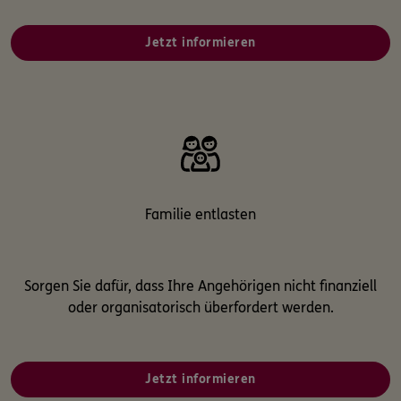
Jetzt informieren
0800 / 3746 444
Mo–Sa 7–20 Uhr (gebührenfrei)
ERGO Berater finden
Kundenportal Log-in
Familie entlasten
Sorgen Sie dafür, dass Ihre Angehörigen nicht finanziell
oder organisatorisch überfordert werden.
Jetzt informieren