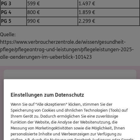
PG 3
599 €
1.497 €
PG 4
800 €
1.859 €
PG 5
990 €
2.299 €
Quelle:
https://www.verbraucherzentrale.de/wissen/gesundheit-
pflege/pflegeantrag-und-leistungen/pflegeleistungen-2025-
alle-aenderungen-im-ueberblick-101423
Einstellungen zum Datenschutz
Wenn Sie auf "Alle akzeptieren" klicken, stimmen Sie der
Speicherung von Cookies und ähnlichen Technologien (Tools) auf
Ihrem Gerät zu. Dadurch ermöglichen Sie eine zuverlässige
Funktion der Website, die Analyse der Websitenutzung, die
Messung von Marketingaktivitäten sowie die Möglichkeit, Ihnen
personalisierte Inhalte und Werbeanzeigen zur Verfügung zu