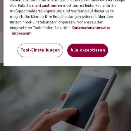
Das sagen ERGO Kunden
stellen, z.B. durch die Nutzung von Facebook Audiences oder Google
Ads. Falls Sie
nicht zustimmen
möchten, ist leider keine für Sie
maßgeschneiderte Anpassung und Werbung auf dieser Seite
Mit Mehrwert für Sie: Bewertungen echter ERGO Kunden
möglich. Sie können Ihre Entscheidungen jederzeit über den
auf einem unabhängigen Onlineportal.
Button "Tool-Einstellungen" anpassen. Näheres zu den
eingesetzten Tools finden Sie unter
Datenschutzhinweise
Impressum
Praktische Services mit Mehrwert
Tool-Einstellungen
Alle akzeptieren
Tipp