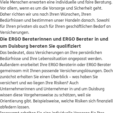
Viele Menschen erwarten eine individuelle und faire Beratung.
Dirk Krewet
Sehen Sie auf einen Blick Ihre Versicherungen bei ERGO,
Vor allem, wenn es um die Vorsorge und Sicherheit geht.
dem ERGO Rechtsschutz und der DKV.
Koloniestr. 148
,
47057
Duisburg
(2.3 km)
Daher richten wir uns nach Ihren Wünschen, Ihren
Homepage besuchen
Bedürfnissen und bestimmen unser Handeln danach. Sowohl
Zum Kundenportal
für Ihren privaten als auch für Ihren geschäftlichen Bedarf an
ERGO
Klaus Shabani
Versicherungen.
Die ERGO Beraterinnen und ERGO Berater in und
Hingbergstr. 319
,
45472
Mülheim
(2.3 km)
Homepage besuchen
um Duisburg beraten Sie qualifiziert
Das bedeutet, dass Versicherungen an Ihre persönlichen
ERGO
Bedürfnisse und Ihre Lebenssituation angepasst werden.
Atila Iscan
Schaden oder Leistungsfall melden
Außerdem erarbeitet Ihre ERGO Beraterin oder ERGO Berater
Düsseldorfer Str. 448
,
47055
Duisburg
(2.7 km)
gemeinsam mit Ihnen passende Versicherungslösungen. Doch
Homepage besuchen
Bequem online oder telefonisch
zunächst erhalten Sie einen Überblick – was haben Sie
versichert und wo liegen Ihre Risiken? Auch
Rechnung einreichen
ERGO
Michael Schlagregen
Unternehmerinnen und Unternehmer in und um Duisburg
Düsseldorfer Str. 448
,
47055
Duisburg
(2.7 km)
wissen diese Vorgehensweise zu schätzen, weil sie
Homepage besuchen
Orientierung gibt. Beispielsweise, welche Risiken sich finanziell
abfedern lassen.
5
/5
ERGO