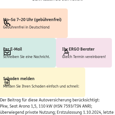
ERGO
Sascha Frank Weiss
Centroallee 263 B
,
46047
Oberhausen
(10.7 km)
Homepage besuchen
Mo–Sa 7–20 Uhr (gebührenfrei)
Gebührenfrei in Deutschland
ERGO
Felix Alexander Matelski
Am Utforter Graben 22 f
,
47445
Moers
(10.9 km)
Homepage besuchen
Per E-Mail
Ihr ERGO Berater
Schreiben Sie eine Nachricht.
Gleich Termin vereinbaren!
ERGO
Dominic Wischnewsky
Oderstraße 93 K
,
47445
Moers
(10.9 km)
Homepage besuchen
Schaden melden
Melden Sie Ihren Schaden einfach und schnell:
ERGO
Ilkin Caglar
Hingbergstr. 319
,
45472
Mülheim an der Ruhr
Der Beitrag für diese Autoversicherung berücksichtigt:
(10.9 km)
Homepage besuchen
Pkw, Seat Arona 1,5, 110 kW (HSN 7593/TSN ANR);
überwiegend private Nutzung; Erstzulassung 1.10.2024, letzte