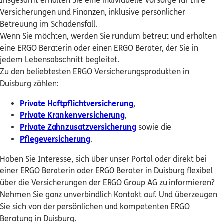
Insgesamt erhalten Sie eine individuelle Vorsorge für Ihre
ERGO Berater finden
Holger Orths
Versicherungen und Finanzen, inklusive persönlicher
Betreuung im Schadensfall.
Kundenportal Log-in
Bergiusstr. 48
,
47119
Duisburg
(2.9 km)
Wenn Sie möchten, werden Sie rundum betreut und erhalten
Homepage besuchen
eine ERGO Beraterin oder einen ERGO Berater, der Sie in
jedem Lebensabschnitt begleitet.
ERGO
Eberhard Kühn
Zu den beliebtesten ERGO Versicherungsprodukten in
Hochstraße 17
,
47228
Duisburg
(3.8 km)
Duisburg zählen:
Homepage besuchen
Private Haftpflichtversicherung
,
Private Krankenversicherung
,
ERGO
Stefan Panzog
Private Zahnzusatzversicherung
sowie die
Am Handwerkshof 2
,
47269
Duisburg
(6.4 km)
Pflegeversicherung
.
Homepage besuchen
Haben Sie Interesse, sich über unser Portal oder direkt bei
ERGO
einer ERGO Beraterin oder ERGO Berater in Duisburg flexibel
Ibrahim Öksüz
über die Versicherungen der ERGO Group AG zu informieren?
Emscherstr. 211
,
47166
Duisburg
(6.7 km)
Nehmen Sie ganz unverbindlich Kontakt auf. Und überzeugen
Homepage besuchen
Sie sich von der persönlichen und kompetenten ERGO
Beratung in Duisburg.