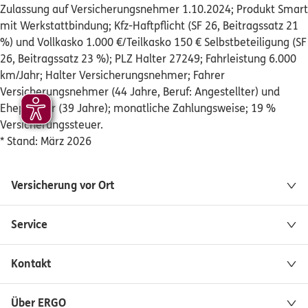
Zulassung auf Versicherungsnehmer 1.10.2024; Produkt Smart
ERGO
Harun Mikail Satilmis
mit Werkstattbindung; Kfz-Haftpflicht (SF 26, Beitragssatz 21
Hingbergstr. 319
,
45472
Mülheim an der Ruhr
%) und Vollkasko 1.000 €/Teilkasko 150 € Selbstbeteiligung (SF
(10.9 km)
26, Beitragssatz 23 %); PLZ Halter 27249; Fahrleistung 6.000
Homepage besuchen
km/Jahr; Halter Versicherungsnehmer; Fahrer
Versicherungsnehmer (44 Jahre, Beruf: Angestellter) und
ERGO
Christina Yasar
Ehepartner (39 Jahre); monatliche Zahlungsweise; 19 %
Albrechtstr. 27
,
Termine nur nach telefonischer
Versicherungssteuer.
Vereinbarung
46145
Oberhausen
* Stand: März 2026
(11.1 km)
Homepage besuchen
Versicherung vor Ort
ERGO
Armin Plüschau
Bahnhofstraße 40
,
1. Stock / Eingang in der
Service
Gartenstraße
46145
Oberhausen
(11.2 km)
Kontakt
Homepage besuchen
ERGO
Über ERGO
Matthias Wormann