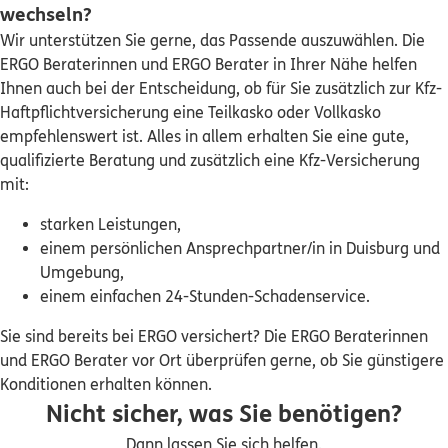
wechseln?
Heiermannstraße 10
,
45475
Mülheim an der Ruhr
Wir unterstützen Sie gerne, das Passende auszuwählen. Die
(9.8 km)
ERGO Beraterinnen und ERGO Berater in Ihrer Nähe helfen
Homepage besuchen
Ihnen auch bei der Entscheidung, ob für Sie zusätzlich zur Kfz-
Haftpflichtversicherung eine Teilkasko oder Vollkasko
ERGO
Michael Hauke
empfehlenswert ist. Alles in allem erhalten Sie eine gute,
Fasanenstr. 19
,
47441
Moers
(10.5 km)
qualifizierte Beratung und zusätzlich eine Kfz-Versicherung
Homepage besuchen
mit:
starken Leistungen,
ERGO
Edgard Falkenstern
einem persönlichen Ansprechpartner/in in Duisburg und
Folkenbornstr. 65
,
45472
Mülheim an der Ruhr
Umgebung,
(10.6 km)
einem einfachen 24-Stunden-Schadenservice.
Homepage besuchen
Sie sind bereits bei ERGO versichert? Die ERGO Beraterinnen
ERGO
Birgit Weizenbeck
und ERGO Berater vor Ort überprüfen gerne, ob Sie günstigere
Konditionen erhalten können.
Scheuerstraße 4
,
46117
Oberhausen
(10.6 km)
Nicht sicher, was Sie benötigen?
Homepage besuchen
Dann lassen Sie sich helfen.