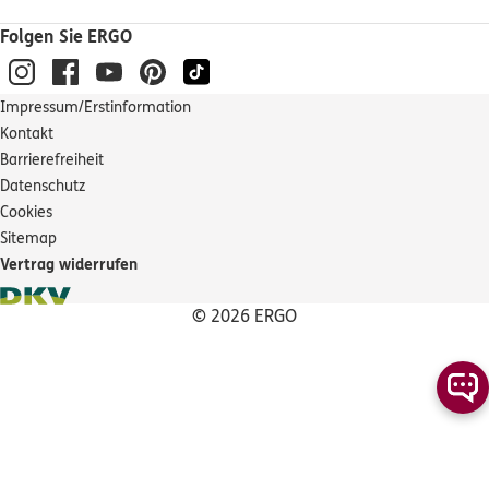
Ferdinantenstr. 22a
,
47475
Kamp-Lintfort
Folgen Sie ERGO
(11.2 km)
Homepage besuchen
Impressum/Erstinformation
DKV
Klaus Jansen
Kontakt
Barrierefreiheit
Finanzstr. 14
,
46145
Oberhausen
(11.2 km)
Datenschutz
Homepage besuchen
Cookies
Sitemap
ERGO
Marcel Wodinski
Vertrag widerrufen
Friedrichplatz 1a
,
47495
Rheinberg - Orsoy
(11.6 km)
© 2026 ERGO
Homepage besuchen
ERGO
Sarah Wodinski
Friedrichplatz 1 a
,
47495
Rheinberg
(11.6 km)
Homepage besuchen