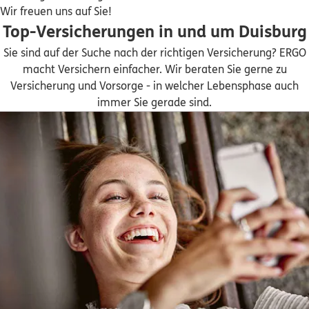
ERGO
Murat Özcan
Wir freuen uns auf Sie!
Emscherstr. 211
,
47166
Duisburg
(6.7 km)
Top-Versicherungen in und um Duisburg
Homepage besuchen
Sie sind auf der Suche nach der richtigen Versicherung? ERGO
macht Versichern einfacher. Wir beraten Sie gerne zu
ERGO
Georg Rüttermann
Versicherung und Vorsorge - in welcher Lebensphase auch
Römerstr. 404
,
47441
Moers
(6.8 km)
immer Sie gerade sind.
Homepage besuchen
ERGO
Zhongnan Huang
Brunnenstr. 51
,
70372
Stuttgart
(6.9 km)
Homepage besuchen
ERGO
Jacqueline Möller
Franz-Haniel-Str. 87
,
47443
Moers
(7.1 km)
Homepage besuchen
ERGO
Erdem Karatas