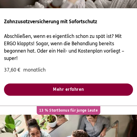
Marktstr. 45
,
46045
Oberhausen
(7.7 km)
Homepage besuchen
Zahnzusatzversicherung mit Sofortschutz
ERGO
Subusola Sekinat Ogunsanya
Abschließen, wenn es eigentlich schon zu spät ist? Mit
Rügenstr. 20
,
47167
Duisburg
(7.7 km)
ERGO klappts! Sogar, wenn die Behandlung bereits
Homepage besuchen
begonnen hat. Oder ein Heil- und Kostenplan vorliegt –
super!
5
/5
ERGO
Efe Özkan
37,60
€
monatlich
Marktstr. 45
,
46045
Oberhausen
(7.7 km)
Homepage besuchen
Mehr erfahren
ERGO
Frank Langer
Kohlenkamp 43
,
1. Etage
45468
Mülheim an der
13 % Startbonus für junge Leute
Ruhr
(8.4 km)
Homepage besuchen