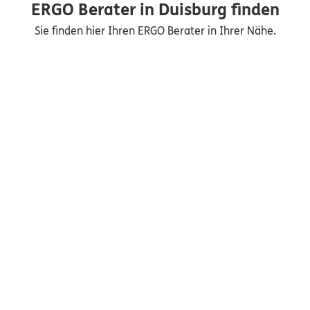
ERGO Berater in Duisburg finden
Sie finden hier Ihren ERGO Berater in Ihrer Nähe.
Nicht sicher, was Sie benötigen?
Dann lassen Sie sich helfen.
Bequem online oder telefonisch
Service
Meine Versicherungen
Sehen Sie auf einen Blick Ihre Versicherungen bei ERGO,
dem ERGO Rechtsschutz und der DKV.
Zum Kundenportal