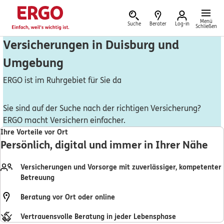
Menü
Suche
Berater
Log-in
Schließen
Versicherungen in Duisburg und
Umgebung
Versicherung vor Ort
ERGO ist im Ruhrgebiet für Sie da
Sie sind auf der Suche nach der richtigen Versicherung?
ERGO macht Versichern einfacher.
Schaden oder Leistungsfall melden
Ihre Vorteile vor Ort
Persönlich, digital und immer in Ihrer Nähe
Bequem online oder telefonisch
Versicherungen und Vorsorge mit zuverlässiger, kompetenter
Rechnung einreichen
Betreuung
Beratung vor Ort oder online
Vertrauensvolle Beratung in jeder Lebensphase