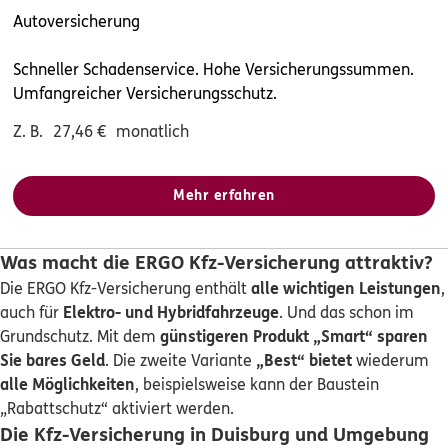
Homepage besuchen
Autoversicherung
ERGO
Damilola Samuel Taiwo
Schneller Schadenservice. Hohe Versicherungssummen.
Uhlandstr. 76
,
46047
Oberhausen
(9.7 km)
Umfangreicher Versicherungsschutz.
Homepage besuchen
Z. B.
27,46
€
monatlich
ERGO
Cristian Conti
Mehr erfahren
Heiermannstraße 10
,
45475
Mülheim an der Ruhr
(9.8 km)
Homepage besuchen
Was macht die ERGO Kfz-Versicherung attraktiv?
Die ERGO Kfz-Versicherung enthält
alle wichtigen Leistungen
,
5
/5
ERGO
auch für
Elektro- und Hybridfahrzeuge
. Und das schon im
Efe Özkan
Grundschutz. Mit dem
günstigeren Produkt „Smart“
sparen
Heiermannstraße 10
,
45475
Mülheim an der Ruhr
Sie bares Geld
. Die zweite Variante
„Best“ bietet
wiederum
(9.8 km)
alle Möglichkeiten
, beispielsweise kann der Baustein
Homepage besuchen
„Rabattschutz“ aktiviert werden.
Die Kfz-Versicherung in Duisburg und Umgebung
ERGO
Raisan Qaso