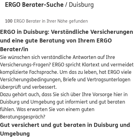
ERGO Berater-Suche
/
Duisburg
100
ERGO Berater in Ihrer Nähe gefunden
ERGO in Duisburg: Verständliche Versicherungen
ERGO
Thomas Schwarz
und eine gute Beratung von Ihrem ERGO
Schaden oder Leistungsfall melden
Düsseldorfertsr. 274
,
47053
Duisburg
(1.4 km)
Berater/in
Homepage besuchen
Sie wünschen sich verständliche Antworten auf Ihre
Bequem online oder telefonisch
Versicherungs-Fragen? ERGO spricht Klartext und vermeidet
ERGO
Michael Adewunmi Ogunbiyi
komplizierte Fachsprache. Um das zu leben, hat ERGO viele
Rechnung einreichen
Versicherungsbedingungen, Briefe und Vertragsunterlagen
Karl-Lehr-Str. 188
,
47057
Duisburg
(1.9 km)
überprüft und verbessert.
Homepage besuchen
Dazu gehört auch, dass Sie sich über Ihre Vorsorge hier in
Kontakt
Duisburg und Umgebung gut informiert und gut beraten
DKV
Lars Hölterhoff
fühlen. Was erwarten Sie von einem guten
Prinz-Albrecht-Str. 1
,
47058
Duisburg
(2.2 km)
Beratungsgespräch?
Homepage besuchen
Gut versichert und gut beraten in Duisburg und
Meine Versicherungen
Umgebung
5
/5
ERGO