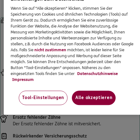
Leistungen für gesetzlich
ERGO
Thomas Schwarz
ERGO Berater finden
Wenn Sie auf "Alle akzeptieren" klicken, stimmen Sie der
Krankenversicherte
Düsseldorfertsr. 274
,
47053
Duisburg
(1.4 km)
Speicherung von Cookies und ähnlichen Technologien (Tools) auf
Kundenportal Log-in
Ihrem Gerät zu. Dadurch ermöglichen Sie eine zuverlässige
Sofortleistung bei Kronen, Brücken, implantatgetragenem
Homepage besuchen
Funktion der Website, die Analyse der Websitenutzung, die
Zahnersatz und Prothesen
Messung von Marketingaktivitäten sowie die Möglichkeit, Ihnen
Starke Leistungen ab Beginn – ohne Wartezeiten. Selbst wenn
ERGO
Michael Adewunmi Ogunbiyi
personalisierte Inhalte und Werbeanzeigen zur Verfügung zu
Sie schon beim Zahnarzt waren und einen Heil- und Kostenplan
stellen, z.B. durch die Nutzung von Facebook Audiences oder Google
haben. Und sogar, wenn die Behandlung schon begonnen hat.
Karl-Lehr-Str. 188
,
47057
Duisburg
(1.9 km)
Ads. Falls Sie
nicht zustimmen
möchten, ist leider keine für Sie
Künftige Zahnersatzbehandlungen sind selbstverständlich
Homepage besuchen
maßgeschneiderte Anpassung und Werbung auf dieser Seite
mitversichert.
möglich. Sie können Ihre Entscheidungen jederzeit über den
Button "Tool-Einstellungen" anpassen. Näheres zu den
DKV
Lars Hölterhoff
Eigenanteil senken
eingesetzten Tools finden Sie unter
Datenschutzhinweise
Verdoppelt den Festzuschuss Ihrer gesetzlichen Krankenkasse
Impressum
Prinz-Albrecht-Str. 1
,
47058
Duisburg
(2.2 km)
für Zahnersatz bis maximal 100 % der erstattungsfähigen
Homepage besuchen
Gesamtrechnung. So wird Ihr Eigenanteil an der
Tool-Einstellungen
Alle akzeptieren
Zahnarztrechnung deutlich reduziert und sinkt bestenfalls auf 0
€.
5
/5
ERGO
Dirk Krewet
Ersatz fehlender Zähne
Koloniestr. 148
,
47057
Duisburg
(2.3 km)
Der Ersatz fehlender Zähne ist mitversichert.
Homepage besuchen
Rückwirkender Versicherungsschutz