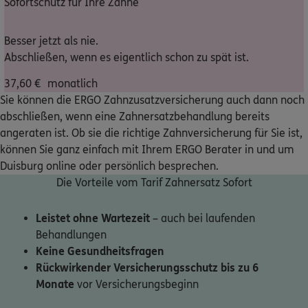
Sofortschutz für Ihre Zähne
Nicht sicher, was Sie benötigen?
Besser jetzt als nie.
Abschließen, wenn es eigentlich schon zu spät ist.
Dann lassen Sie sich helfen.
37,60
€
monatlich
Sie können die ERGO Zahnzusatzversicherung auch dann noch
Bequem online oder telefonisch
abschließen, wenn eine Zahnersatzbehandlung bereits
angeraten ist. Ob sie die richtige Zahnversicherung für Sie ist,
können Sie ganz einfach mit Ihrem ERGO Berater in und um
Service
Duisburg online oder persönlich besprechen.
Die Vorteile vom Tarif Zahnersatz Sofort
Leistet ohne Wartezeit
– auch bei laufenden
Meine Versicherungen
Behandlungen
Keine Gesundheitsfragen
Sehen Sie auf einen Blick Ihre Versicherungen bei ERGO,
Rückwirkender Versicherungsschutz bis zu 6
dem ERGO Rechtsschutz und der DKV.
Monate
vor Versicherungsbeginn
Zum Kundenportal