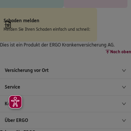
ERGO
Georg Rüttermann
Römerstr. 404
,
47441
Moers
(6.8 km)
Homepage besuchen
Schaden melden
Melden Sie Ihren Schaden einfach und schnell:
ERGO
Zhongnan Huang
Brunnenstr. 51
,
70372
Stuttgart
(6.9 km)
Dies ist ein Produkt der ERGO Krankenversicherung AG.
Homepage besuchen
Nach oben
ERGO
Jacqueline Möller
Versicherung vor Ort
Franz-Haniel-Str. 87
,
47443
Moers
(7.1 km)
Homepage besuchen
Service
ERGO
Erdem Karatas
Kontakt
Marktstr. 45
,
46045
Oberhausen
(7.7 km)
Homepage besuchen
Über ERGO
ERGO
Subusola Sekinat Ogunsanya