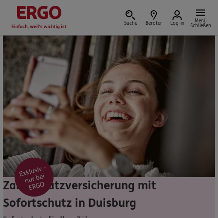
Menü
Suche
Berater
Log-in
Schließen
Versicherung vor Ort
Schaden oder Leistungsfall melden
Bequem online oder telefonisch
Rechnung einreichen
Zahnzusatzversicherung mit
Sofortschutz in Duisburg