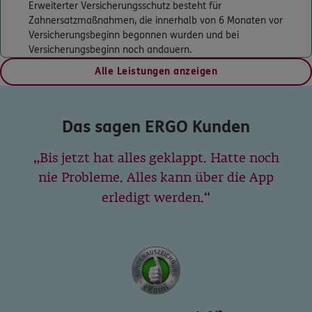
Erweiterter Versicherungsschutz besteht für
ERGO
Klaus Shabani
Zahnersatzmaßnahmen, die innerhalb von 6 Monaten vor
Hingbergstr. 319
,
45472
Mülheim
(2.3 km)
Versicherungsbeginn begonnen wurden und bei
Versicherungsbeginn noch andauern.
Homepage besuchen
Alle Leistungen anzeigen
ERGO
Atila Iscan
Düsseldorfer Str. 448
,
47055
Duisburg
(2.7 km)
Das sagen ERGO Kunden
Homepage besuchen
Bis jetzt hat alles geklappt. Hatte noch
ERGO
Michael Schlagregen
nie Probleme. Alles kann über die App
Düsseldorfer Str. 448
,
47055
Duisburg
(2.7 km)
erledigt werden.
Homepage besuchen
5
/5
ERGO
Holger Orths
Bergiusstr. 48
,
47119
Duisburg
(2.9 km)
Homepage besuchen