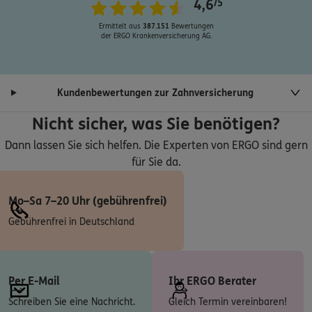
4,6
/5
ERGO
Eberhard Kühn
Ermittelt aus
387.151
Bewertungen
Hochstraße 17
,
47228
Duisburg
(3.8 km)
der ERGO Krankenversicherung AG.
Homepage besuchen
ERGO
Stefan Panzog
Kundenbewertungen zur Zahnversicherung
Am Handwerkshof 2
,
47269
Duisburg
(6.4 km)
Nicht sicher, was Sie benötigen?
Homepage besuchen
Dann lassen Sie sich helfen. Die Experten von ERGO sind gern
für Sie da.
ERGO
Ibrahim Öksüz
Emscherstr. 211
,
47166
Duisburg
(6.7 km)
Mo–Sa 7–20 Uhr (gebührenfrei)
Homepage besuchen
Gebührenfrei in Deutschland
ERGO
Murat Özcan
Emscherstr. 211
,
47166
Duisburg
(6.7 km)
Homepage besuchen
Per E-Mail
Ihr ERGO Berater
Schreiben Sie eine Nachricht.
Gleich Termin vereinbaren!