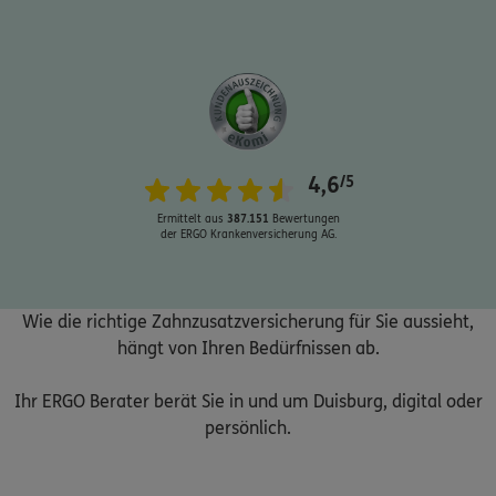
Schaden oder Leistungsfall melden
4,6
/5
Bequem online oder telefonisch
Ermittelt aus
387.151
Bewertungen
der ERGO Krankenversicherung AG.
Rechnung einreichen
Wie die richtige Zahnzusatzversicherung für Sie aussieht,
Kontakt
hängt von Ihren Bedürfnissen ab.
Ihr ERGO Berater berät Sie in und um Duisburg, digital oder
persönlich.
Meine Versicherungen