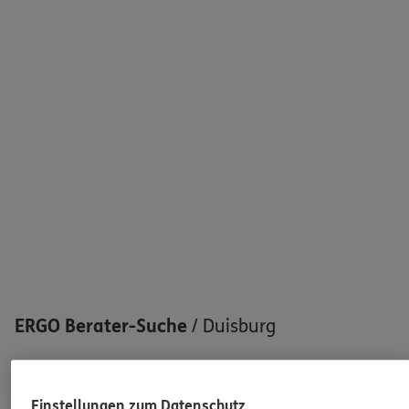
Sehen Sie auf einen Blick Ihre Versicherungen bei ERGO,
dem ERGO Rechtsschutz und der DKV.
Zum Kundenportal
Schaden oder Leistungsfall melden
Bequem online oder telefonisch
Rechnung einreichen
ERGO Berater-Suche
/
Duisburg
100
ERGO Berater in Ihrer Nähe gefunden
Einstellungen zum Datenschutz