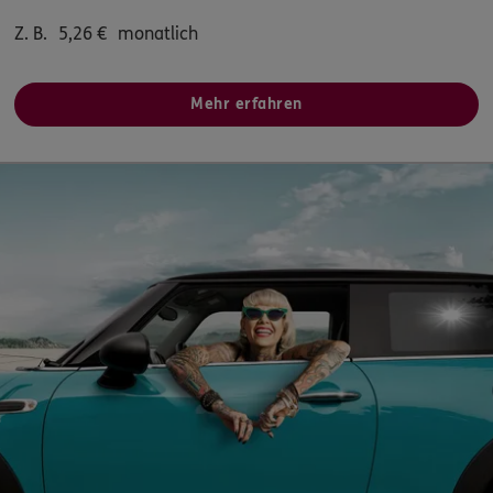
Bismarckstr. 2
,
75031
Eppingen
(21.7 km)
Homepage besuchen
Z. B.
5,26
€
monatlich
ERGO
Frank Schäfer
Mehr erfahren
Im Haidacker 11
,
71672
Marbach am Neckar
(22.0 km)
Homepage besuchen
ERGO
Gerhard Bürkert
An der Steige 15
,
74626
Bretzfeld
(22.6 km)
Homepage besuchen
ERGO
Yuyang Hu
Lichtensternstr. 8/1
,
74343
Sachsenheim
(22.7 km)
Homepage besuchen
4.8
/5
ERGO