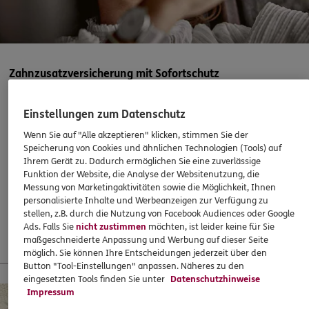
Homepage besuchen
5
/5
ERGO
Alexander Götz
Zahnzusatzversicherung mit Sofortschutz
Bahnhofstraße 1
,
74354
Besigheim
(16.6 km)
Homepage besuchen
Abschließen, wenn es eigentlich schon zu spät ist? Mit
Einstellungen zum Datenschutz
ERGO klappts! Sogar, wenn die Behandlung bereits
ERGO
Alfred Abel
Wenn Sie auf "Alle akzeptieren" klicken, stimmen Sie der
begonnen hat. Oder ein Heil- und Kostenplan vorliegt –
Speicherung von Cookies und ähnlichen Technologien (Tools) auf
Humboldtstr. 24
,
74626
Bretzfeld
(16.9 km)
super!
Ihrem Gerät zu. Dadurch ermöglichen Sie eine zuverlässige
Homepage besuchen
Funktion der Website, die Analyse der Websitenutzung, die
37,60
€
monatlich
Messung von Marketingaktivitäten sowie die Möglichkeit, Ihnen
personalisierte Inhalte und Werbeanzeigen zur Verfügung zu
5
/5
ERGO
stellen, z.B. durch die Nutzung von Facebook Audiences oder Google
Thomas Evels
Mehr erfahren
Ads. Falls Sie
nicht zustimmen
möchten, ist leider keine für Sie
maßgeschneiderte Anpassung und Werbung auf dieser Seite
Besigheimer Str. 1
,
Nagelfabrik
74369
Löchgau
möglich. Sie können Ihre Entscheidungen jederzeit über den
(17.0 km)
Button "Tool-Einstellungen" anpassen. Näheres zu den
Homepage besuchen
13 % Startbonus für junge Leute
eingesetzten Tools finden Sie unter
Datenschutzhinweise
Impressum
5
/5