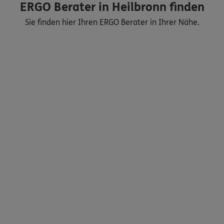
ERGO Berater in Heilbronn finden
Sie finden hier Ihren ERGO Berater in Ihrer Nähe.
Nicht sicher, was Sie benötigen?
Dann lassen Sie sich helfen.
Bequem online oder telefonisch
Service
Meine Versicherungen
Sehen Sie auf einen Blick Ihre Versicherungen bei ERGO,
dem ERGO Rechtsschutz und der DKV.
Zum Kundenportal