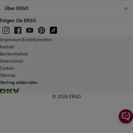
Im Wiesengrund 2
,
71522
Backnang
(26.1 km)
Über ERGO
Homepage besuchen
Folgen Sie ERGO
ERGO
Moritz Zowe
Im Wiesengrund 2
,
71522
Backnang
(26.1 km)
Impressum/Erstinformation
Homepage besuchen
Kontakt
Barrierefreiheit
ERGO
Datenschutz
Harald Fischer
Cookies
Flinsbacher Str. 1
,
74921
Helmstadt-Bargen
Sitemap
(26.3 km)
Vertrag widerrufen
Homepage besuchen
© 2026 ERGO
ERGO
Tamás Tarnai
Maronenweg 22
,
71665
Vaihingen an der Enz
(27.7 km)
Homepage besuchen