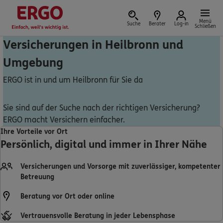
Menü
Suche
Berater
Log-in
Schließen
Versicherungen in Heilbronn und
Umgebung
Versicherung vor Ort
ERGO ist in und um Heilbronn für Sie da
Sie sind auf der Suche nach der richtigen Versicherung?
ERGO macht Versichern einfacher.
Schaden oder Leistungsfall melden
Ihre Vorteile vor Ort
Persönlich, digital und immer in Ihrer Nähe
Bequem online oder telefonisch
Versicherungen und Vorsorge mit zuverlässiger, kompetenter
Rechnung einreichen
Betreuung
Beratung vor Ort oder online
Vertrauensvolle Beratung in jeder Lebensphase