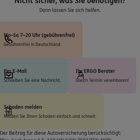
Nicht sicher, was Sie benötigen?
Dann lassen Sie sich helfen.
ERGO
Moritz Zowe
August-Lämmle-Str. 17
,
71737
Kirchberg an der
Murr
(24.1 km)
Mo–Sa 7–20 Uhr (gebührenfrei)
Homepage besuchen
Gebührenfrei in Deutschland
4.9
/5
ERGO
Alexander Schneider
Per E-Mail
Ihr ERGO Berater
Flinsbacherstr. 1
,
74921
Helmstadt-Bargen
(24.7 km)
Schreiben Sie eine Nachricht.
Gleich Termin vereinbaren!
Homepage besuchen
ERGO
Mustafa Seyman
Schaden melden
Oberer Weg 18
,
74847
Obrigheim
(25.4 km)
Melden Sie Ihren Schaden einfach und schnell:
Homepage besuchen
Der Beitrag für diese Autoversicherung berücksichtigt:
ERGO
Christos Karabatzakis