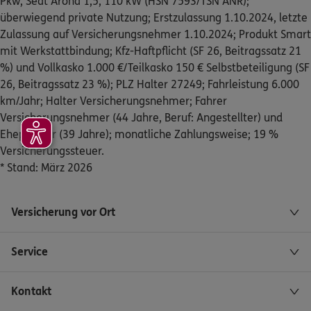
Pkw, Seat Arona 1,5, 110 kW (HSN 7593/TSN ANR);
Sulzbacher Str. 140
,
71522
Backnang
(26.0 km)
überwiegend private Nutzung; Erstzulassung 1.10.2024, letzte
Homepage besuchen
Zulassung auf Versicherungsnehmer 1.10.2024; Produkt Smart
mit Werkstattbindung; Kfz-Haftpflicht (SF 26, Beitragssatz 21
5
/5
ERGO
%) und Vollkasko 1.000 €/Teilkasko 150 € Selbstbeteiligung (SF
Marc Bäuerle
26, Beitragssatz 23 %); PLZ Halter 27249; Fahrleistung 6.000
km/Jahr; Halter Versicherungsnehmer; Fahrer
Im Wiesengrund 2
,
71522
Backnang
(26.1 km)
Versicherungsnehmer (44 Jahre, Beruf: Angestellter) und
Homepage besuchen
Ehepartner (39 Jahre); monatliche Zahlungsweise; 19 %
Versicherungssteuer.
ERGO
Pascal Diederich
* Stand: März 2026
Im Wiesengrund 2
,
71522
Backnang
(26.1 km)
Homepage besuchen
Versicherung vor Ort
ERGO
Adrian Eckert
Im Wiesengrund 2
,
71522
Backnang
(26.1 km)
Service
Homepage besuchen
Kontakt
ERGO
Roland Hägele