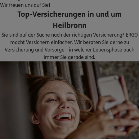
Homepage besuchen
Wir freuen uns auf Sie!
Top-Versicherungen in und um
ERGO
Wolfgang Awe
Heilbronn
Schönblick 1
,
74382
Neckarwestheim
(10.4 km)
Sie sind auf der Suche nach der richtigen Versicherung? ERGO
Homepage besuchen
macht Versichern einfacher. Wir beraten Sie gerne zu
Versicherung und Vorsorge - in welcher Lebensphase auch
4.9
/5
ERGO
immer Sie gerade sind.
Bernd Angerer
Friedhofweg 34
,
74245
Löwenstein
(13.7 km)
Homepage besuchen
ERGO
Niklas Kratzmüller
Bergstr. 40
,
74243
Langenbrettach
(15.5 km)
Homepage besuchen
ERGO
Gian-Luca Schwaab
Tiefenbacher Str. 4
,
74831
Gundelsheim
(16.5 km)