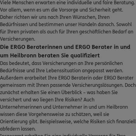
Viele Menschen erwarten eine individuelle und faire Beratung.
ERGO
Fabienne Sauer
Sehen Sie auf einen Blick Ihre Versicherungen bei ERGO,
Vor allem, wenn es um die Vorsorge und Sicherheit geht.
dem ERGO Rechtsschutz und der DKV.
Wollhausstr. 41
,
74072
Heilbronn
(1.2 km)
Daher richten wir uns nach Ihren Wünschen, Ihren
Homepage besuchen
Bedürfnissen und bestimmen unser Handeln danach. Sowohl
Zum Kundenportal
für Ihren privaten als auch für Ihren geschäftlichen Bedarf an
Regionaldirektion Heilbronn
Versicherungen.
Die ERGO Beraterinnen und ERGO Berater in und
Ferdinand-Braun-Str. 6
,
74074
Heilbronn
(2.3 km)
Homepage besuchen
um Heilbronn beraten Sie qualifiziert
Das bedeutet, dass Versicherungen an Ihre persönlichen
5
/5
DKV
Bedürfnisse und Ihre Lebenssituation angepasst werden.
Schaden oder Leistungsfall melden
Michael Ohrnberger
Außerdem erarbeitet Ihre ERGO Beraterin oder ERGO Berater
gemeinsam mit Ihnen passende Versicherungslösungen. Doch
Mühlbachstr. 12/2
,
74078
Heilbronn
(3.1 km)
Bequem online oder telefonisch
zunächst erhalten Sie einen Überblick – was haben Sie
Homepage besuchen
versichert und wo liegen Ihre Risiken? Auch
Rechnung einreichen
Unternehmerinnen und Unternehmer in und um Heilbronn
ERGO
Roger Hartl
wissen diese Vorgehensweise zu schätzen, weil sie
Hagelsbergstr. 1
,
74223
Flein
(3.8 km)
Orientierung gibt. Beispielsweise, welche Risiken sich finanziell
Homepage besuchen
abfedern lassen.