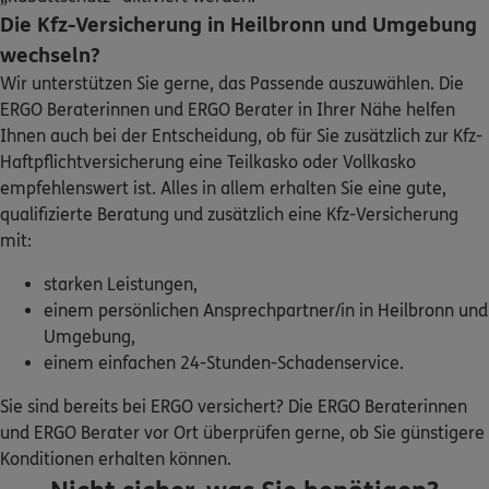
71691
Freiberg am Neckar
Die Kfz-Versicherung in Heilbronn und Umgebung
(23.4 km)
Homepage besuchen
wechseln?
Wir unterstützen Sie gerne, das Passende auszuwählen. Die
ERGO
ERGO Beraterinnen und ERGO Berater in Ihrer Nähe helfen
Jens Widmann
Ihnen auch bei der Entscheidung, ob für Sie zusätzlich zur Kfz-
Ludwigsburger Str. 91
,
71691
Freiberg a.N.
Haftpflichtversicherung eine Teilkasko oder Vollkasko
(23.4 km)
empfehlenswert ist. Alles in allem erhalten Sie eine gute,
Homepage besuchen
qualifizierte Beratung und zusätzlich eine Kfz-Versicherung
mit:
ERGO
Anja Robbins
Lindenweg 30
,
74821
Mosbach
(23.7 km)
starken Leistungen,
Homepage besuchen
einem persönlichen Ansprechpartner/in in Heilbronn und
Umgebung,
einem einfachen 24-Stunden-Schadenservice.
ERGO
Adrian Eckert
August-Lämmle-Str. 17
,
71737
Kirchberg an der
Sie sind bereits bei ERGO versichert? Die ERGO Beraterinnen
Murr
und ERGO Berater vor Ort überprüfen gerne, ob Sie günstigere
(24.1 km)
Konditionen erhalten können.
Homepage besuchen