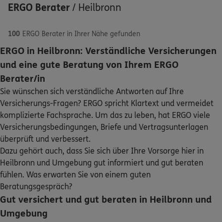
ERGO Berater
/
Heilbronn
100
ERGO Berater in Ihrer Nähe gefunden
ERGO in Heilbronn: Verständliche Versicherungen
5
/5
ERGO
und eine gute Beratung von Ihrem ERGO
Sven Breiter
Schaden oder Leistungsfall melden
Berater/in
Wollhausstr. 41
,
74072
Heilbronn
(1.2 km)
Sie wünschen sich verständliche Antworten auf Ihre
Bequem online oder telefonisch
Homepage besuchen
Versicherungs-Fragen? ERGO spricht Klartext und vermeidet
komplizierte Fachsprache. Um das zu leben, hat ERGO viele
Rechnung einreichen
ERGO
Sven Denninger
Versicherungsbedingungen, Briefe und Vertragsunterlagen
Bismarckstr. 6
,
74072
Heilbronn
(1.1 km)
überprüft und verbessert.
Homepage besuchen
Dazu gehört auch, dass Sie sich über Ihre Vorsorge hier in
Kontakt
Heilbronn und Umgebung gut informiert und gut beraten
fühlen. Was erwarten Sie von einem guten
DKV
Thomas Diemer
Beratungsgespräch?
Wollhausstr. 41
,
74072
Heilbronn
(1.2 km)
Gut versichert und gut beraten in Heilbronn und
Homepage besuchen
Meine Versicherungen
Umgebung