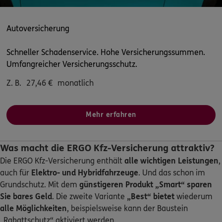
André Fink
Konrad-Maisch-Str. 2
,
74613
Öhringen
(23.1 km)
Autoversicherung
Homepage besuchen
Schneller Schadenservice. Hohe Versicherungssummen.
ERGO
Niklas Kratzmüller
Umfangreicher Versicherungsschutz.
Konrad-Maisch-Str. 2
,
74613
Öhringen
(23.1 km)
Z. B.
27,46
€
monatlich
Homepage besuchen
Mehr erfahren
5
/5
ERGO
Markus Schulze
Ludwigsburger Str. 91
,
(direkt an der Shell-
Was macht die ERGO Kfz-Versicherung attraktiv?
Tankstelle)
71691
Freiberg a.N.
(23.4 km)
Die ERGO Kfz-Versicherung enthält
alle wichtigen Leistungen
,
Homepage besuchen
auch für
Elektro- und Hybridfahrzeuge
. Und das schon im
Grundschutz. Mit dem
günstigeren Produkt „Smart“
sparen
Sie bares Geld
. Die zweite Variante
„Best“ bietet
wiederum
ERGO
Michele Stricagnoli
alle Möglichkeiten
, beispielsweise kann der Baustein
Ludwigsburgerstr. 91
,
Bei der Shell Tankstelle
„Rabattschutz“ aktiviert werden.