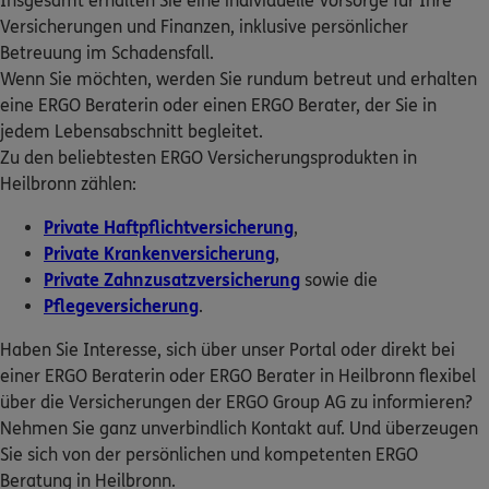
Insgesamt erhalten Sie eine individuelle Vorsorge für Ihre
ERGO Berater finden
DKV
Thomas Diemer
Versicherungen und Finanzen, inklusive persönlicher
Betreuung im Schadensfall.
Kundenportal Log-in
Tulpenweg 12
,
74199
Untergruppenbach
(6.6 km)
Wenn Sie möchten, werden Sie rundum betreut und erhalten
Homepage besuchen
eine ERGO Beraterin oder einen ERGO Berater, der Sie in
jedem Lebensabschnitt begleitet.
5
/5
ERGO
Zu den beliebtesten ERGO Versicherungsprodukten in
Marco Steier
Heilbronn zählen:
Fellbacher Weg 19
,
74172
Neckarsulm
(7.2 km)
Homepage besuchen
Private Haftpflichtversicherung
,
Private Krankenversicherung
,
ERGO
Private Zahnzusatzversicherung
sowie die
Hakan Aslan
Pflegeversicherung
.
Schultheiß-Hammer-Strasse .21
,
74078
Heilbronn
(8.5 km)
Haben Sie Interesse, sich über unser Portal oder direkt bei
Homepage besuchen
einer ERGO Beraterin oder ERGO Berater in Heilbronn flexibel
über die Versicherungen der ERGO Group AG zu informieren?
ERGO
Antonio Tufekovic
Nehmen Sie ganz unverbindlich Kontakt auf. Und überzeugen
Schultheiß-Hammer-Straße 21
,
74078
Heilbronn
Sie sich von der persönlichen und kompetenten ERGO
(8.5 km)
Beratung in Heilbronn.