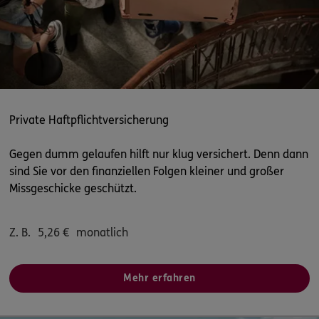
ERGO
Manuela Schifferens
Auf dem Stock 1
,
54634
Bitburg
(26.6 km)
Homepage besuchen
ERGO
Andreas Hopfenziz
Cloefstr. 49 B
,
66693
Mettlach
(27.1 km)
Private Haftpflichtversicherung
Homepage besuchen
Gegen dumm gelaufen hilft nur klug versichert. Denn dann
ERGO
sind Sie vor den finanziellen Folgen kleiner und großer
Sebastian Hübbe
Missgeschicke geschützt.
Hillstr. 9
,
54529
Spangdahlem
(27.0 km)
Homepage besuchen
Z. B.
5,26
€
monatlich
ERGO
Susanna Müller
Cloefstraße 49b
,
66693
Mettlach
(27.1 km)
Mehr erfahren
Homepage besuchen