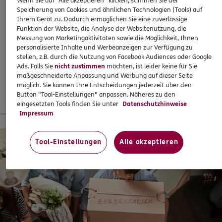
Wenn Sie auf "Alle akzeptieren" klicken, stimmen Sie der
Abschließen, wenn es eigentlich schon zu spät ist? Mit
Speicherung von Cookies und ähnlichen Technologien (Tools) auf
ERGO klappts! Sogar, wenn die Behandlung bereits
ERGO
Ihrem Gerät zu. Dadurch ermöglichen Sie eine zuverlässige
Christina Weis
begonnen hat. Oder ein Heil- und Kostenplan vorliegt –
Funktion der Website, die Analyse der Websitenutzung, die
Bahnstr. 3
,
66121
Saarbrücken
(24.5 km)
super!
Messung von Marketingaktivitäten sowie die Möglichkeit, Ihnen
Homepage besuchen
personalisierte Inhalte und Werbeanzeigen zur Verfügung zu
37,60
€
monatlich
stellen, z.B. durch die Nutzung von Facebook Audiences oder Google
Ads. Falls Sie
nicht zustimmen
möchten, ist leider keine für Sie
ERGO
Johannes Ziegenhagel
maßgeschneiderte Anpassung und Werbung auf dieser Seite
möglich. Sie können Ihre Entscheidungen jederzeit über den
Mehr erfahren
Donatusstr. 19
,
54411
Hermeskeil
(24.6 km)
Button "Tool-Einstellungen" anpassen. Näheres zu den
Homepage besuchen
eingesetzten Tools finden Sie unter
Datenschutzhinweise
Impressum
13 % Startbonus für junge Leute
ERGO
Stefan Klauck
Koblenzer Str. 14
,
54411
Hermeskeil
(24.7 km)
Tool-Einstellungen
Alle akzeptieren
Homepage besuchen
ERGO
Jürgen Kiefer
Mozartweg 3
,
66693
Mettlach
(26.5 km)
Homepage besuchen