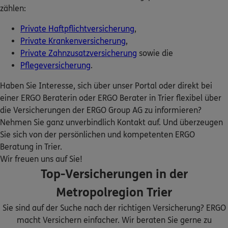
zählen:
Homepage besuchen
ERGO Berater finden
Kundenportal Log-in
Private Haftpflichtversicherung
,
ERGO
Andre Aydin-Rohlf
Private Krankenversicherung
,
Bahnhofstraße 11a
,
54306
Kordel
(10.9 km)
Private Zahnzusatzversicherung
sowie die
Homepage besuchen
Pflegeversicherung
.
Haben Sie Interesse, sich über unser Portal oder direkt bei
ERGO
Sascha Bender
einer ERGO Beraterin oder ERGO Berater in Trier flexibel über
Bahnhofstr. 11 a
,
54306
Kordel
(10.9 km)
die Versicherungen der ERGO Group AG zu informieren?
Homepage besuchen
Nehmen Sie ganz unverbindlich Kontakt auf. Und überzeugen
Sie sich von der persönlichen und kompetenten ERGO
ERGO
Beratung in Trier.
Florian Werle
Wir freuen uns auf Sie!
Bahnhofstr. 11A
,
54306
Kordel
(10.9 km)
Top-Versicherungen in der
Homepage besuchen
Metropolregion Trier
ERGO
Tobias Wolf
Sie sind auf der Suche nach der richtigen Versicherung? ERGO
Bahnhofstr. 11 a
,
54306
Kordel
(10.9 km)
macht Versichern einfacher. Wir beraten Sie gerne zu