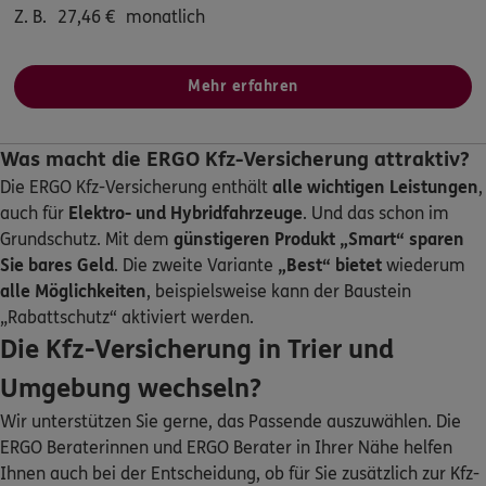
Z. B.
27,46
€
monatlich
ERGO
Andreas Egner
Mehr erfahren
Moseltalstr. 31
,
im Hof
54518
Osann-Monzel
(30.6 km)
Homepage besuchen
Was macht die ERGO Kfz-Versicherung attraktiv?
Die ERGO Kfz-Versicherung enthält
alle wichtigen Leistungen
,
ERGO
Heinz-Joachim Breitung
auch für
Elektro- und Hybridfahrzeuge
. Und das schon im
Hohbergstr. 32 B
,
66679
Losheim am See
Grundschutz. Mit dem
günstigeren Produkt „Smart“
sparen
(31.0 km)
Sie bares Geld
. Die zweite Variante
„Best“ bietet
wiederum
Homepage besuchen
alle Möglichkeiten
, beispielsweise kann der Baustein
„Rabattschutz“ aktiviert werden.
ERGO
Georg Rauth
Die Kfz-Versicherung in Trier und
Lindenbergstr. 22
,
66687
Wadern
(32.7 km)
Umgebung wechseln?
Homepage besuchen
Wir unterstützen Sie gerne, das Passende auszuwählen. Die
ERGO Beraterinnen und ERGO Berater in Ihrer Nähe helfen
ERGO
Rojin Askan
Ihnen auch bei der Entscheidung, ob für Sie zusätzlich zur Kfz-
Burgstr. 39
,
54516
Wittlich
(33.1 km)