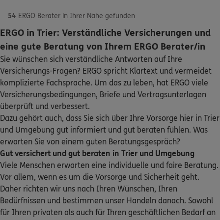
54
ERGO Berater in Ihrer Nähe gefunden
ERGO in Trier: Verständliche Versicherungen und
5
/5
ERGO
eine gute Beratung von Ihrem ERGO Berater/in
Andreas Gouverneur
Sie wünschen sich verständliche Antworten auf Ihre
Im Speyer 9 a
,
54294
Trier
(1.0 km)
Versicherungs-Fragen? ERGO spricht Klartext und vermeidet
Schaden oder Leistungsfall melden
Homepage besuchen
komplizierte Fachsprache. Um das zu leben, hat ERGO viele
Versicherungsbedingungen, Briefe und Vertragsunterlagen
Bequem online oder telefonisch
ERGO
Lars Wanninger
überprüft und verbessert.
Dazu gehört auch, dass Sie sich über Ihre Vorsorge hier in Trier
Kurfürstenstr. 66 b
,
54295
Trier
(2.4 km)
Rechnung einreichen
und Umgebung gut informiert und gut beraten fühlen. Was
Homepage besuchen
erwarten Sie von einem guten Beratungsgespräch?
Gut versichert und gut beraten in Trier und Umgebung
Kontakt
ERGO
Julia Molitor
Viele Menschen erwarten eine individuelle und faire Beratung.
Petrusstraße 4
,
54292
Trier
(2.5 km)
Vor allem, wenn es um die Vorsorge und Sicherheit geht.
Homepage besuchen
Daher richten wir uns nach Ihren Wünschen, Ihren
Bedürfnissen und bestimmen unser Handeln danach. Sowohl
Meine Versicherungen
ERGO
Guido Borgmann
für Ihren privaten als auch für Ihren geschäftlichen Bedarf an