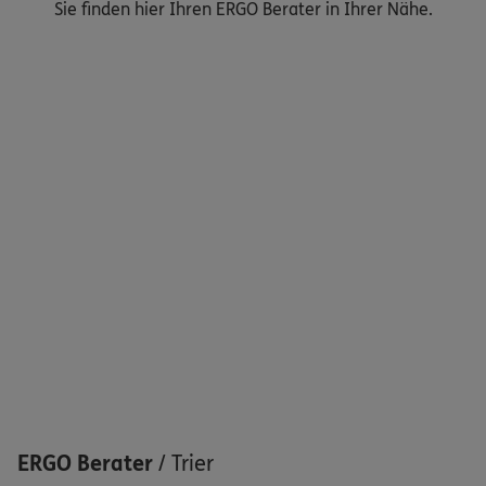
Sie finden hier Ihren ERGO Berater in Ihrer Nähe.
Nicht sicher, was Sie benötigen?
Dann lassen Sie sich helfen.
Bequem online oder telefonisch
Service
Meine Versicherungen
Sehen Sie auf einen Blick Ihre Versicherungen bei ERGO,
dem ERGO Rechtsschutz und der DKV.
ERGO Berater
/
Trier
Zum Kundenportal