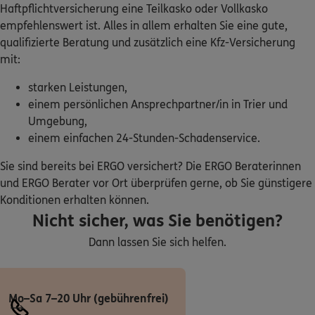
Haftpflichtversicherung eine Teilkasko oder Vollkasko
Homepage besuchen
empfehlenswert ist. Alles in allem erhalten Sie eine gute,
qualifizierte Beratung und zusätzlich eine Kfz-Versicherung
ERGO
Peter Müller
mit:
Schloßplatz 7
,
54516
Wittlich
(33.1 km)
starken Leistungen,
Homepage besuchen
einem persönlichen Ansprechpartner/in in Trier und
Umgebung,
ERGO
Dominik Meurer
einem einfachen 24-Stunden-Schadenservice.
Borromäusstr. 8
,
66663
Merzig
(33.2 km)
Homepage besuchen
Sie sind bereits bei ERGO versichert? Die ERGO Beraterinnen
und ERGO Berater vor Ort überprüfen gerne, ob Sie günstigere
Konditionen erhalten können.
ERGO
Jürgen Petry
Nicht sicher, was Sie benötigen?
Dorfstr. 133
,
66839
Schmelz
(35.4 km)
Homepage besuchen
Dann lassen Sie sich helfen.
ERGO
Sultane Alagöz
Mo–Sa 7–20 Uhr (gebührenfrei)
Hauptstr. 133
,
66773
Schwalbach
(37.0 km)