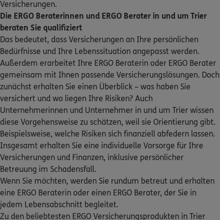
Versicherungen.
Lindenstr. 13
,
54292
Trier
(2.6 km)
Sehen Sie auf einen Blick Ihre Versicherungen bei ERGO,
Die ERGO Beraterinnen und ERGO Berater in und um Trier
Homepage besuchen
dem ERGO Rechtsschutz und der DKV.
beraten Sie qualifiziert
Das bedeutet, dass Versicherungen an Ihre persönlichen
ERGO
Michael Spichal
Zum Kundenportal
Bedürfnisse und Ihre Lebenssituation angepasst werden.
Kloschinskystr. 20
,
54292
Trier
(3.0 km)
Außerdem erarbeitet Ihre ERGO Beraterin oder ERGO Berater
Homepage besuchen
gemeinsam mit Ihnen passende Versicherungslösungen. Doch
zunächst erhalten Sie einen Überblick – was haben Sie
ERGO
Yunus Emre Dogan
versichert und wo liegen Ihre Risiken? Auch
Unternehmerinnen und Unternehmer in und um Trier wissen
Zewener Str. 11
,
54294
Trier
(4.1 km)
Schaden oder Leistungsfall melden
diese Vorgehensweise zu schätzen, weil sie Orientierung gibt.
Homepage besuchen
Beispielsweise, welche Risiken sich finanziell abfedern lassen.
Bequem online oder telefonisch
Insgesamt erhalten Sie eine individuelle Vorsorge für Ihre
ERGO
Gerhard Nauheimer
Versicherungen und Finanzen, inklusive persönlicher
Tarforster Str.
,
27
54296
Trier
(4.9 km)
Rechnung einreichen
Betreuung im Schadensfall.
Homepage besuchen
Wenn Sie möchten, werden Sie rundum betreut und erhalten
eine ERGO Beraterin oder einen ERGO Berater, der Sie in
DKV
Christoph Reinert
jedem Lebensabschnitt begleitet.
Zu den beliebtesten ERGO Versicherungsprodukten in Trier
In Petschel 21
,
54329
Konz
(8.6 km)