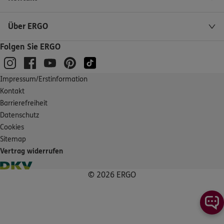
(43.0 km)
Homepage besuchen
Über ERGO
4.8
/5
DKV
Folgen Sie ERGO
Viktor Harder
Saarlouiser Str. 2-4
,
66763
Dillingen
(43.7 km)
Homepage besuchen
Impressum/Erstinformation
Kontakt
Barrierefreiheit
ERGO
Armin Gerhard
Datenschutz
Rathausstrasse 97
,
66571
Eppelborn
(44.0 km)
Cookies
Homepage besuchen
Sitemap
Vertrag widerrufen
5
/5
ERGO
Ali Gündesli
© 2026 ERGO
Rathausstr. 7
,
66571
Eppelborn
(44.3 km)
Homepage besuchen
ERGO
Nail Sadrija