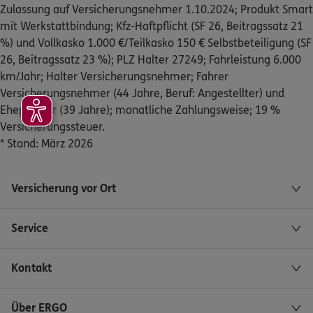
Zulassung auf Versicherungsnehmer 1.10.2024; Produkt Smart
*
,
95615
Marktredwitz
(39.6 km)
mit Werkstattbindung; Kfz-Haftpflicht (SF 26, Beitragssatz 21
Homepage besuchen
%) und Vollkasko 1.000 €/Teilkasko 150 € Selbstbeteiligung (SF
26, Beitragssatz 23 %); PLZ Halter 27249; Fahrleistung 6.000
ERGO
Wolfgang Plößner
km/Jahr; Halter Versicherungsnehmer; Fahrer
In der Wehr 24
,
92249
Vilseck
(40.1 km)
Versicherungsnehmer (44 Jahre, Beruf: Angestellter) und
Homepage besuchen
Ehepartner (39 Jahre); monatliche Zahlungsweise; 19 %
Versicherungssteuer.
ERGO
Maximilian Karl
* Stand: März 2026
Altenparkstein 16
,
92665
Kirchendemenreuth
(40.6 km)
Versicherung vor Ort
Homepage besuchen
Service
ERGO
Joachim Reißner
Konrad-Adenauer-Str. 6
,
95689
Fuchsmühl
(40.6 km)
Kontakt
Homepage besuchen
Über ERGO