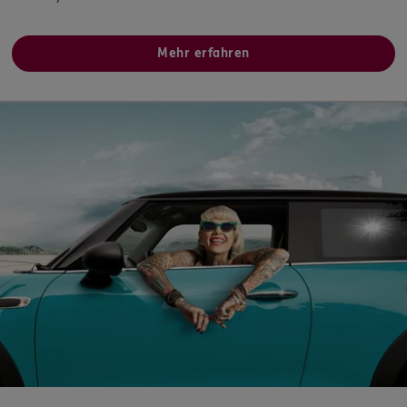
ERGO
Thomas Stöhr
Mehr erfahren
Marktplatz 18
,
95239
Zell im Fichtelgebirge
(28.0 km)
Homepage besuchen
ERGO
Thomas Stöhr
Untere Hangstr. 2
,
95239
Zell im Fichtelgebirge
(28.1 km)
Homepage besuchen
ERGO
Michael Presser
Am Bahnhof 1 a
,
95709
Tröstau
(28.4 km)
Homepage besuchen
ERGO
Patrick Stadter
Hohenhäusling 19
,
96187
Stadelhofen
(31.8 km)