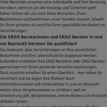
Viele Menschen erwarten eine individuelle und faire Beratung.
ERGO
Christoph Kick
Sehen Sie auf einen Blick Ihre Versicherungen bei ERGO,
Vor allem, wenn es um die Vorsorge und Sicherheit geht.
dem ERGO Rechtsschutz und der DKV.
Maximilianstr. 71
,
95444
Bayreuth
(0.6 km)
Daher richten wir uns nach Ihren Wünschen, Ihren
Homepage besuchen
Bedürfnissen und bestimmen unser Handeln danach. Sowohl
Zum Kundenportal
für Ihren privaten als auch für Ihren geschäftlichen Bedarf an
ERGO
Alexander Kurz
Versicherungen.
Die ERGO Beraterinnen und ERGO Berater in und
Maximilianstraße 71
,
2 Stock
95444
Bayreuth
(0.6 km)
um Bayreuth beraten Sie qualifiziert
Homepage besuchen
Das bedeutet, dass Versicherungen an Ihre persönlichen
Bedürfnisse und Ihre Lebenssituation angepasst werden.
Schaden oder Leistungsfall melden
ERGO
Emirhan Sahin
Außerdem erarbeitet Ihre ERGO Beraterin oder ERGO Berater
gemeinsam mit Ihnen passende Versicherungslösungen.
Maximilianstraße 71
,
95444
Bayreuth
(0.6 km)
Bequem online oder telefonisch
Doch zunächst erhalten Sie einen Überblick – was haben Sie
Homepage besuchen
versichert und wo liegen Ihre Risiken? Auch
Rechnung einreichen
Unternehmerinnen und Unternehmer in und um Bayreuth
4.9
/5
ERGO
wissen diese Vorgehensweise zu schätzen, weil sie
Claus-Dieter Vogel
Orientierung gibt. Beispielsweise, welche Risiken sich finanziell
Am Sendelbach 1-3
,
95445
Bayreuth
(0.6 km)
abfedern lassen.
Homepage besuchen