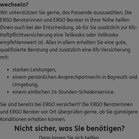
wechseln?
Wir unterstützen Sie gerne, das Passende auszuwählen. Die
ERGO
Sandro Wiesent
ERGO Beraterinnen und ERGO Berater in Ihrer Nähe helfen
Ludwigstr. 36
,
92690
Pressath
(33.2 km)
Ihnen auch bei der Entscheidung, ob für Sie zusätzlich zur Kfz-
Homepage besuchen
Haftpflichtversicherung eine Teilkasko oder Vollkasko
empfehlenswert ist. Alles in allem erhalten Sie eine gute,
4.9
/5
ERGO
qualifizierte Beratung und zusätzlich eine Kfz-Versicherung
Freddy Seitz
mit:
Neue Amberger Str.59
,
92655
Grafenwöhr
starken Leistungen,
(34.6 km)
einem persönlichen Ansprechpartner/in in Bayreuth und
Homepage besuchen
Umgebung,
einem einfachen 24-Stunden-Schadenservice.
ERGO
Franziska Schmidt
Kaiserberg 30
,
92681
Erbendorf
(35.9 km)
Sie sind bereits bei ERGO versichert? Die ERGO Beraterinnen
Homepage besuchen
und ERGO Berater vor Ort überprüfen gerne, ob Sie günstigere
Konditionen erhalten können.
Nicht sicher, was Sie benötigen?
ERGO
Filip Rajkovic
Pretzfelderstraße 14
,
91356
Kirchehrenbach
Dann lassen Sie sich helfen.