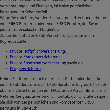
Insgesamt erhalten Sie eine individuelle Vorsorge für Ihre
ERGO Berater finden
Versicherungen und Finanzen, inklusive persönlicher
ERGO
Tassilo Woop
Betreuung im Schadensfall.
Kundenportal Log-in
Maximilianstr. 71
,
zweites Obergeschoss
95444
Wenn Sie möchten, werden Sie rundum betreut und erhalten
Bayreuth
eine ERGO Beraterin oder einen ERGO Berater, der Sie in
(0.6 km)
jedem Lebensabschnitt begleitet.
Homepage besuchen
Zu den beliebtesten ERGO Versicherungsprodukten in
Bayreuth zählen:
ERGO
Nikolai Bitner
Private Haftpflichtversicherung
,
Erlanger Str.75
,
95444
Bayreuth
(0.7 km)
Private Krankenversicherung
,
Homepage besuchen
Private Zahnzusatzversicherung
sowie die
Pflegeversicherung
.
4.8
/5
ERGO
Helmut Potzel
Haben Sie Interesse, sich über unser Portal oder direkt bei
einer ERGO Beraterin oder ERGO Berater in Bayreuth flexibel
Romanstr. 8
,
95444
Bayreuth
(1.0 km)
über die Versicherungen der ERGO Group AG zu informieren?
Homepage besuchen
Nehmen Sie ganz unverbindlich Kontakt auf. Und überzeugen
Sie sich von der persönlichen und kompetenten ERGO
ERGO
Nikolaj Grauling
Beratung in Bayreuth.