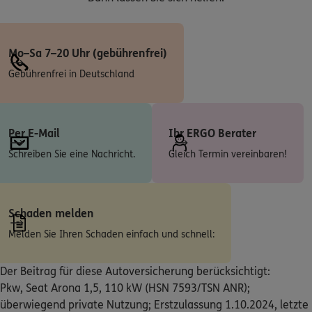
(36.5 km)
Homepage besuchen
Mo–Sa 7–20 Uhr (gebührenfrei)
ERGO
Hermann Weinzierl
Gebührenfrei in Deutschland
Riemenschneiderstr. 2 A
,
92224
Amberg
(36.5 km)
Homepage besuchen
Per E-Mail
Ihr ERGO Berater
5
/5
ERGO
Marc Bergauer
Schreiben Sie eine Nachricht.
Gleich Termin vereinbaren!
Rosenau 2
,
96317
Kronach
(37.8 km)
Homepage besuchen
Schaden melden
ERGO
Andre Träger
Melden Sie Ihren Schaden einfach und schnell:
Am Scharfengarten 11
,
96317
Kronach
(38.1 km)
Homepage besuchen
Der Beitrag für diese Autoversicherung berücksichtigt:
Pkw, Seat Arona 1,5, 110 kW (HSN 7593/TSN ANR);
ERGO
Toni Odörfer
überwiegend private Nutzung; Erstzulassung 1.10.2024, letzte