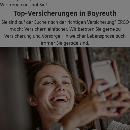
Scheffelstr. 31
,
(Erdgeschoss, barrierefrei mit
Wir freuen uns auf Sie!
Rollstuhlrampe)
95445
Bayreuth
Top-Versicherungen in Bayreuth
(1.2 km)
Homepage besuchen
Sie sind auf der Suche nach der richtigen Versicherung? ERGO
macht Versichern einfacher. Wir beraten Sie gerne zu
ERGO
Michael Armin Bäumler
Versicherung und Vorsorge - in welcher Lebensphase auch
immer Sie gerade sind.
Albrecht-Dürer-Str. 4B
,
95448
Bayreuth
(1.3 km)
Homepage besuchen
ERGO
Reiner Scheer
Esbachgraben 11
,
im 1. Stock
95463
Bindlach
(5.1 km)
Homepage besuchen
ERGO
Hannes Martin Küfner
Dr.-Ernst-Zindel-Str. 6
,
95488
Eckersdorf
(5.2 km)
Homepage besuchen