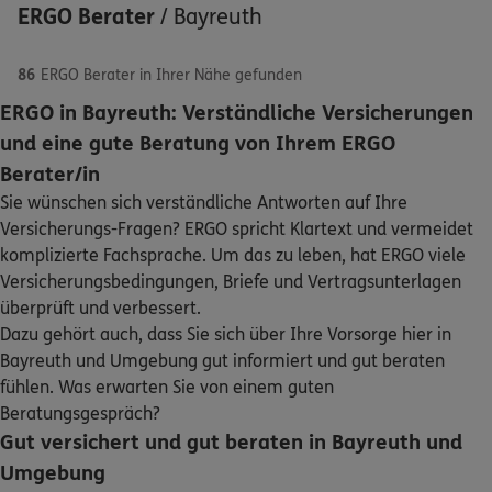
ERGO Berater
/
Bayreuth
86
ERGO Berater in Ihrer Nähe gefunden
ERGO in Bayreuth: Verständliche Versicherungen
5
/5
ERGO
und eine gute Beratung von Ihrem ERGO
Torsten Böhner
Schaden oder Leistungsfall melden
Berater/in
Friedrichstr. 31
,
95444
Bayreuth
(0.4 km)
Sie wünschen sich verständliche Antworten auf Ihre
Bequem online oder telefonisch
Homepage besuchen
Versicherungs-Fragen? ERGO spricht Klartext und vermeidet
komplizierte Fachsprache. Um das zu leben, hat ERGO viele
Rechnung einreichen
DKV
Jochen Wolff
Versicherungsbedingungen, Briefe und Vertragsunterlagen
Friedrichstr. 31
,
95444
Bayreuth
(0.4 km)
überprüft und verbessert.
Homepage besuchen
Dazu gehört auch, dass Sie sich über Ihre Vorsorge hier in
Kontakt
Bayreuth und Umgebung gut informiert und gut beraten
fühlen. Was erwarten Sie von einem guten
ERGO
Denise Bergler
Beratungsgespräch?
Maximilianstraße 71
,
95444
Bayreuth
(0.6 km)
Gut versichert und gut beraten in Bayreuth und
Homepage besuchen
Meine Versicherungen
Umgebung