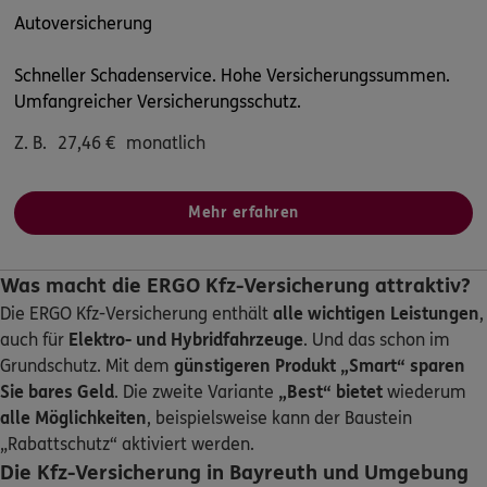
Homepage besuchen
Autoversicherung
ERGO
Georg Schreppel
Schneller Schadenservice. Hohe Versicherungssummen.
Umfangreicher Versicherungsschutz.
Siedamsdorf 2
,
96260
Weismain
(31.8 km)
Homepage besuchen
Z. B.
27,46
€
monatlich
ERGO
Jürgen Häusler
Mehr erfahren
Lindenstr.11
,
95213
Münchberg
(32.0 km)
Homepage besuchen
Was macht die ERGO Kfz-Versicherung attraktiv?
ERGO
Franz-Josef Knauer
Die ERGO Kfz-Versicherung enthält
alle wichtigen Leistungen
,
Lindenstr. 11
,
95213
Münchberg
(32.0 km)
auch für
Elektro- und Hybridfahrzeuge
. Und das schon im
Homepage besuchen
Grundschutz. Mit dem
günstigeren Produkt „Smart“
sparen
Sie bares Geld
. Die zweite Variante
„Best“ bietet
wiederum
alle Möglichkeiten
, beispielsweise kann der Baustein
ERGO
Joachim Strößner
„Rabattschutz“ aktiviert werden.
Angermühlenweg 6
,
95213
Münchberg
(32.4 km)
Die Kfz-Versicherung in Bayreuth und Umgebung
Homepage besuchen