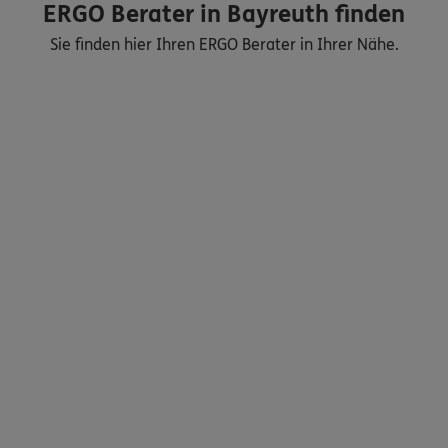
ERGO Berater in Bayreuth finden
Sie finden hier Ihren ERGO Berater in Ihrer Nähe.
Nicht sicher, was Sie benötigen?
Dann lassen Sie sich helfen.
Bequem online oder telefonisch
Service
Meine Versicherungen
Sehen Sie auf einen Blick Ihre Versicherungen bei ERGO,
dem ERGO Rechtsschutz und der DKV.
Zum Kundenportal