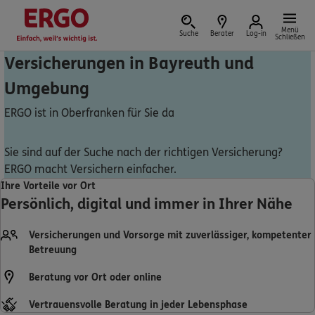
Menü
Suche
Berater
Log-in
Schließen
Versicherungen in Bayreuth und
Umgebung
Versicherung vor Ort
ERGO ist in Oberfranken für Sie da
Sie sind auf der Suche nach der richtigen Versicherung?
ERGO macht Versichern einfacher.
Schaden oder Leistungsfall melden
Ihre Vorteile vor Ort
Persönlich, digital und immer in Ihrer Nähe
Bequem online oder telefonisch
Versicherungen und Vorsorge mit zuverlässiger, kompetenter
Rechnung einreichen
Betreuung
Beratung vor Ort oder online
Vertrauensvolle Beratung in jeder Lebensphase