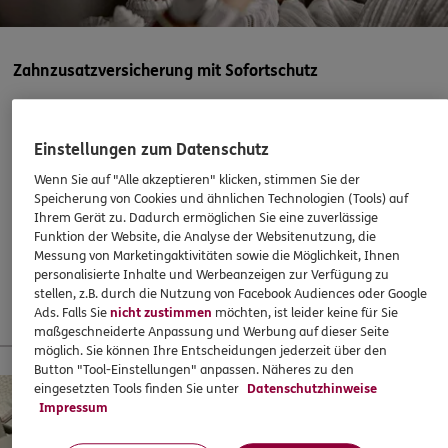
5
/5
ERGO
Kevin Körbs
Am Bühl 7
,
95502
Himmelkron
(14.3 km)
Zahnzusatzversicherung mit Sofortschutz
Homepage besuchen
Abschließen, wenn es eigentlich schon zu spät ist? Mit
ERGO klappts! Sogar, wenn die Behandlung bereits
5
/5
ERGO
Einstellungen zum Datenschutz
Jürgen Kraus
begonnen hat. Oder ein Heil- und Kostenplan vorliegt –
Wenn Sie auf "Alle akzeptieren" klicken, stimmen Sie der
super!
Marktplatz 4
,
95349
Thurnau
(15.7 km)
Speicherung von Cookies und ähnlichen Technologien (Tools) auf
Homepage besuchen
Ihrem Gerät zu. Dadurch ermöglichen Sie eine zuverlässige
37,60
€
monatlich
Funktion der Website, die Analyse der Websitenutzung, die
Messung von Marketingaktivitäten sowie die Möglichkeit, Ihnen
ERGO
Sebastian Büttner
personalisierte Inhalte und Werbeanzeigen zur Verfügung zu
Mehr erfahren
stellen, z.B. durch die Nutzung von Facebook Audiences oder Google
Rote Erde 8 a
,
91257
Pegnitz
(19.6 km)
Ads. Falls Sie
nicht zustimmen
möchten, ist leider keine für Sie
Homepage besuchen
maßgeschneiderte Anpassung und Werbung auf dieser Seite
möglich. Sie können Ihre Entscheidungen jederzeit über den
13 % Startbonus für junge Leute
Button "Tool-Einstellungen" anpassen. Näheres zu den
ERGO
Katja Steinhorst-Weiderer
eingesetzten Tools finden Sie unter
Datenschutzhinweise
Impressum
Ob. Stadt 13
,
95326
Kulmbach
(20.2 km)
Homepage besuchen