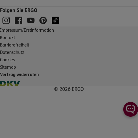
DKV
Andre Olschewski
Folgen Sie ERGO
Jägersburger Str.32
,
91330
Eggolsheim
(40.9 km)
Homepage besuchen
Impressum/Erstinformation
ERGO
Markus Geier
Kontakt
Werkvolksiedlung 24
,
92249
Vilseck
(41.1 km)
Barrierefreiheit
Homepage besuchen
Datenschutz
Cookies
Sitemap
ERGO
Tassilo Woop
Vertrag widerrufen
Werkvolksiedlung 24
,
Subdirektion Markus Geier
92249
Vilseck
© 2026 ERGO
(41.1 km)
Homepage besuchen
ERGO
Gerrit Salomon
Selbitzer Str. 38
,
95119
Naila
(41.1 km)
Homepage besuchen