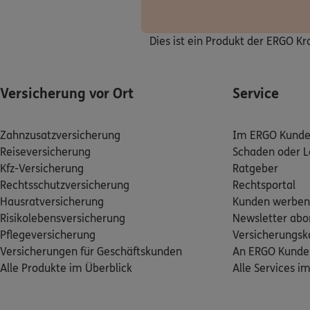
Rollstuhlrampe)
95
(1.2 km)
Homepage besuche
Dies ist ein Produkt der ERGO K
Michael Armin
Versicherung vor Ort
Albrecht-Dürer-Str. 
Service
(1.3 km)
Homepage besuche
Zahnzusatzversicherung
Im ERGO Kunden
Reiseversicherung
Schaden oder L
Reiner Scheer
Kfz-Versicherung
Ratgeber
Esbachgraben 11
,
i
Rechtsschutzversicherung
Rechtsportal
Bindlach
Hausratversicherung
Kunden werben
(5.1 km)
Risikolebensversicherung
Newsletter abo
Homepage besuche
Pflegeversicherung
Versicherungs
Versicherungen für Geschäftskunden
An ERGO Kunde
Hannes Martin
Alle Produkte im Überblick
Alle Services i
Dr.-Ernst-Zindel-Str. 
(5.2 km)