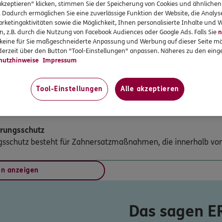
akzeptieren" klicken, stimmen Sie der Speicherung von Cookies und ähnlichen
ginn – ohne Wartezeiten. Selbst wenn Sie schon beim Zahnarz
. Dadurch ermöglichen Sie eine zuverlässige Funktion der Website, die Analy
Zahnersatzbehandlungen sind selbstverständlich mitversichert
rketingaktivitäten sowie die Möglichkeit, Ihnen personalisierte Inhalte und
ERGO
n, z.B. durch die Nutzung von Facebook Audiences oder Google Ads. Falls Sie
n
,
2 Stock
95444
r keine für Sie maßgeschneiderte Anpassung und Werbung auf dieser Seite mö
erzeit über den Button "Tool-Einstellungen" anpassen. Näheres zu den einge
huss Ihrer gesetzlichen Krankenkasse für Zahnersatz bis maxi
hutzhinweise
Impressum
h reduziert und sinkt bestenfalls auf 0 €.
n
Tool-Einstellungen
Alle akzeptieren
ERGO
ne ist mitversichert.
,
95444
Bayreuth
erungsschutz
n
ngsschutz besteht für Zahnersatzmaßnahmen, die innerhalb v
5
ERGO
ogel
en anzeigen
,
95445
Bayreuth
n
Das sagen 