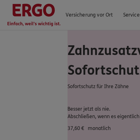
Versicherung vor Ort
Service
Zahnzusatz
ERGO Berater finden
Sofortschut
Kundenportal Log-in
Sofortschutz für Ihre Zähne
Besser jetzt als nie.
Abschließen, wenn es eigentlich 
37,60
€
monatlich