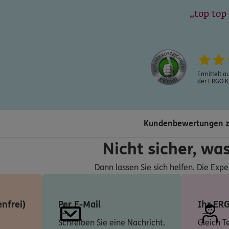
ERGO
top top
eites Obergeschoss
n
Ermittelt a
der ERGO K
ERGO
44
Bayreuth
(0.7 km)
n
Kundenbewertungen z
5
ERGO
Nicht sicher, wa
Bayreuth
(1.0 km)
Dann lassen Sie sich helfen. Die Expe
n
nfrei)
Per E-Mail
Ihr ER
ERGO
g
eschoss, barrierefrei mit
Schreiben Sie eine Nachricht.
Gleich T