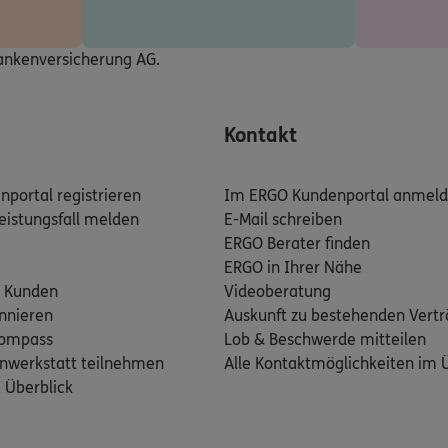
445
Bayreuth
n
rankenversicherung AG.
ERGO
 Bäumler
4B
,
95448
Bayreuth
Kontakt
n
portal registrieren
Im ERGO Kundenportal anmel
eistungsfall melden
E-Mail schreiben
ERGO
ERGO Berater finden
m 1. Stock
95463
ERGO in Ihrer Nähe
 Kunden
Videoberatung
nnieren
Auskunft zu bestehenden Vert
n
kompass
Lob & Beschwerde mitteilen
nwerkstatt teilnehmen
Alle Kontaktmöglichkeiten im 
ERGO
 Küfner
m Überblick
6
,
95488
Eckersdorf