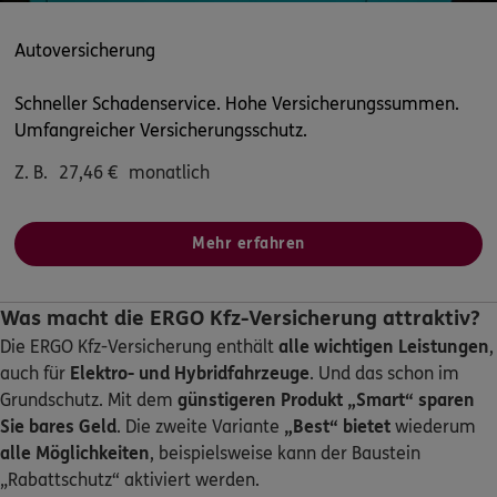
4.7
/5
ERGO
Autoversicherung
Brigitte Himmelsbach
Pistoriusstr. 27
,
13086
Berlin
(3.5 km)
Schneller Schadenservice. Hohe Versicherungssummen.
Homepage besuchen
Umfangreicher Versicherungsschutz.
Z. B.
27,46
€
monatlich
ERGO
Stefan Reinhold
Pistoriusstraße 27
,
13086
Berlin
(3.5 km)
Mehr erfahren
Homepage besuchen
ERGO
Tugay Kacar
Was macht die ERGO Kfz-Versicherung attraktiv?
Kameruner Str. 58
,
13351
Berlin
(3.6 km)
Die ERGO Kfz-Versicherung enthält
alle wichtigen Leistungen
,
Homepage besuchen
auch für
Elektro- und Hybridfahrzeuge
. Und das schon im
Grundschutz. Mit dem
günstigeren Produkt „Smart“
sparen
ERGO
Nilüfer Kaya
Sie bares Geld
. Die zweite Variante
„Best“ bietet
wiederum
alle Möglichkeiten
, beispielsweise kann der Baustein
Kameruner Str. 58
,
13351
Berlin
(3.6 km)
„Rabattschutz“ aktiviert werden.
Homepage besuchen