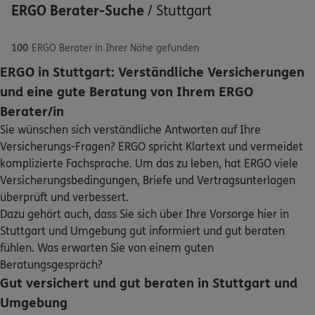
ERGO Berater-Suche
/
Stuttgart
100
ERGO Berater in Ihrer Nähe gefunden
ERGO in Stuttgart: Verständliche Versicherungen
ERGO
Regionaldirektion Stuttgart
und eine gute Beratung von Ihrem ERGO
Schaden oder Leistungsfall melden
Lange Str. 9
,
70173
Stuttgart
(0.8 km)
Berater/in
Homepage besuchen
Sie wünschen sich verständliche Antworten auf Ihre
Bequem online oder telefonisch
Versicherungs-Fragen? ERGO spricht Klartext und vermeidet
4.9
/5
ERGO
komplizierte Fachsprache. Um das zu leben, hat ERGO viele
Rechnung einreichen
Mario Pietsch
Versicherungsbedingungen, Briefe und Vertragsunterlagen
Alte Weinsteige 40
,
70180
Stuttgart
(1.5 km)
überprüft und verbessert.
Homepage besuchen
Dazu gehört auch, dass Sie sich über Ihre Vorsorge hier in
Kontakt
Stuttgart und Umgebung gut informiert und gut beraten
fühlen. Was erwarten Sie von einem guten
ERGO
Robert Novak
Beratungsgespräch?
Schwabstr.130
,
1. OG
70176
Stuttgart
(2.1 km)
Gut versichert und gut beraten in Stuttgart und
Homepage besuchen
Meine Versicherungen
Umgebung