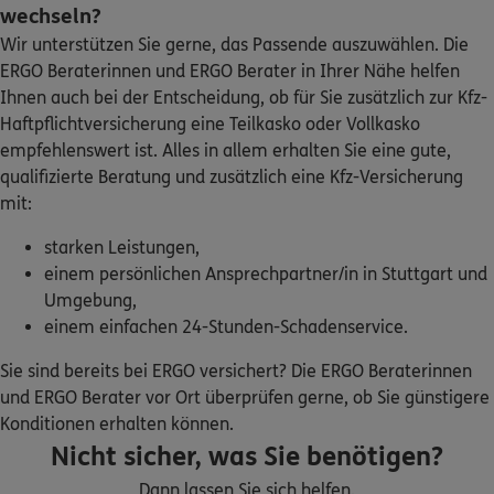
wechseln?
Homepage besuchen
Wir unterstützen Sie gerne, das Passende auszuwählen. Die
ERGO Beraterinnen und ERGO Berater in Ihrer Nähe helfen
ERGO
Veli Yildirim
Ihnen auch bei der Entscheidung, ob für Sie zusätzlich zur Kfz-
Schelztorstr. 47
,
73728
Esslingen am Neckar
Haftpflichtversicherung eine Teilkasko oder Vollkasko
(9.1 km)
empfehlenswert ist. Alles in allem erhalten Sie eine gute,
Homepage besuchen
qualifizierte Beratung und zusätzlich eine Kfz-Versicherung
mit:
ERGO
Peter Hörz
starken Leistungen,
Haublickstr. 7/1
,
70771
Leinfelden-Echterdingen
einem persönlichen Ansprechpartner/in in Stuttgart und
(9.6 km)
Homepage besuchen
Umgebung,
einem einfachen 24-Stunden-Schadenservice.
ERGO
Snezana Spretnjak
Sie sind bereits bei ERGO versichert? Die ERGO Beraterinnen
Ludwig-Herr-Str. 35
,
70806
Kornwesheim
und ERGO Berater vor Ort überprüfen gerne, ob Sie günstigere
(10.0 km)
Konditionen erhalten können.
Homepage besuchen
Nicht sicher, was Sie benötigen?
Dann lassen Sie sich helfen.