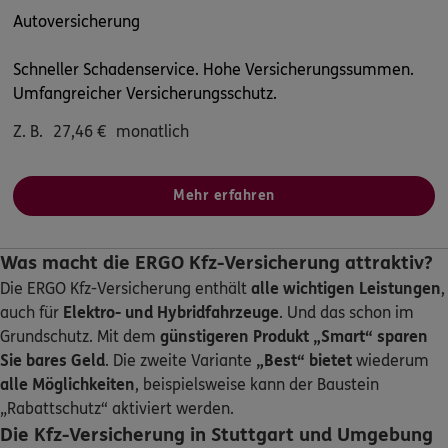
Homepage besuchen
Autoversicherung
ERGO
Siyar Küncülü
Schneller Schadenservice. Hohe Versicherungssummen.
Echterdingerstr.28
,
70771
Leinfelden-
Umfangreicher Versicherungsschutz.
Echterdingen
(9.0 km)
Z. B.
27,46
€
monatlich
Homepage besuchen
Mehr erfahren
5
/5
ERGO
Adriano Paradiso
Echterdinger Str.28
,
70771
Leinfelden-
Was macht die ERGO Kfz-Versicherung attraktiv?
Echterdingen
Die ERGO Kfz-Versicherung enthält
alle wichtigen Leistungen
,
(9.0 km)
auch für
Elektro- und Hybridfahrzeuge
. Und das schon im
Homepage besuchen
Grundschutz. Mit dem
günstigeren Produkt „Smart“
sparen
Sie bares Geld
. Die zweite Variante
„Best“ bietet
wiederum
ERGO
Sandra Amata Paradiso
alle Möglichkeiten
, beispielsweise kann der Baustein
Echterdingerstr.28
,
70771
Leinfelden-
„Rabattschutz“ aktiviert werden.
Echterdingen
Die Kfz-Versicherung in Stuttgart und Umgebung
(9.0 km)