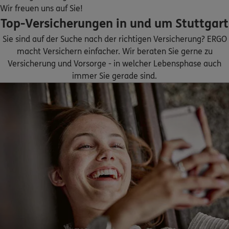
ERGO
Jolante Münchinger
Wir freuen uns auf Sie!
Top-Versicherungen in und um Stuttgart
Widmaierstr. 110
,
70567
Stuttgart
(5.6 km)
Homepage besuchen
Sie sind auf der Suche nach der richtigen Versicherung? ERGO
macht Versichern einfacher. Wir beraten Sie gerne zu
ERGO
Filiz Gerceker
Versicherung und Vorsorge - in welcher Lebensphase auch
immer Sie gerade sind.
Asangstr. 84
,
70329
Stuttgart
(6.7 km)
Homepage besuchen
ERGO
Danijel Aljic
Schozacher Str.32
,
70437
Stuttgart
(6.9 km)
Homepage besuchen
ERGO
Norbert Fogl
Schulze-Delitzsch-Straße 16
,
70565
Stuttgart
(6.9 km)
Homepage besuchen