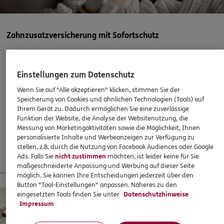
ERGO
Ioannis Anastasiadis
Hauptstr. 64
,
70563
Stuttgart
(7.1 km)
Zahnzusatzversicherung mit Sofortschutz
Homepage besuchen
Abschließen, wenn es eigentlich schon zu spät ist? Mit
5
/5
ERGO
ERGO klappts! Sogar, wenn die Behandlung bereits
Nicole Bauriedl
Einstellungen zum Datenschutz
begonnen hat. Oder ein Heil- und Kostenplan vorliegt –
Hauptstr. 64
,
70563
Stuttgart - Vaihingen
(7.1 km)
Wenn Sie auf "Alle akzeptieren" klicken, stimmen Sie der
super!
Homepage besuchen
Speicherung von Cookies und ähnlichen Technologien (Tools) auf
Ihrem Gerät zu. Dadurch ermöglichen Sie eine zuverlässige
37,60
€
monatlich
Funktion der Website, die Analyse der Websitenutzung, die
5
/5
ERGO
Messung von Marketingaktivitäten sowie die Möglichkeit, Ihnen
Ralf Wallasch
personalisierte Inhalte und Werbeanzeigen zur Verfügung zu
Mehr erfahren
stellen, z.B. durch die Nutzung von Facebook Audiences oder Google
Glemsgaustr. 7
,
70499
Stuttgart
(7.1 km)
Ads. Falls Sie
nicht zustimmen
möchten, ist leider keine für Sie
Homepage besuchen
maßgeschneiderte Anpassung und Werbung auf dieser Seite
möglich. Sie können Ihre Entscheidungen jederzeit über den
13 % Startbonus für junge Leute
Button "Tool-Einstellungen" anpassen. Näheres zu den
ERGO
Salman Siringül
eingesetzten Tools finden Sie unter
Datenschutzhinweise
Impressum
Mittenfeldstr. 116
,
70499
Stuttgart
(7.4 km)
Homepage besuchen