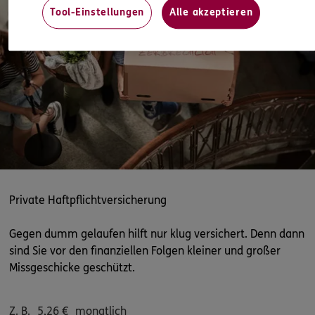
Tool-Einstellungen
Alle akzeptieren
ERGO
Fatih Asma
Osterbronnstraße 2A
,
über der BW Bank
70565
Stuttgart
(7.9 km)
Homepage besuchen
ERGO
Ferhat Asma
Hirschstr. 4
,
70173
Stuttgart
(7.9 km)
Homepage besuchen
Private Haftpflichtversicherung
5
/5
ERGO
Johannes Hettinger
Gegen dumm gelaufen hilft nur klug versichert. Denn dann
Im Finkenschlag 45
,
70563
Stuttgart
(8.1 km)
sind Sie vor den finanziellen Folgen kleiner und großer
Homepage besuchen
Missgeschicke geschützt.
ERGO
Fatih Asma
Z. B.
5,26
€
monatlich