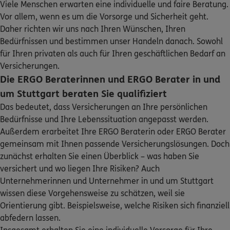
Viele Menschen erwarten eine individuelle und faire Beratung.
ERGO
Achim Lesnisse
Sehen Sie auf einen Blick Ihre Versicherungen bei ERGO,
Vor allem, wenn es um die Vorsorge und Sicherheit geht.
dem ERGO Rechtsschutz und der DKV.
Reinsburgstr. 208 B
,
70197
Stuttgart
(2.5 km)
Daher richten wir uns nach Ihren Wünschen, Ihren
Homepage besuchen
Bedürfnissen und bestimmen unser Handeln danach. Sowohl
Zum Kundenportal
für Ihren privaten als auch für Ihren geschäftlichen Bedarf an
5
/5
ERGO
Versicherungen.
Michael Höhenberger
Die ERGO Beraterinnen und ERGO Berater in und
Talstr. 77
,
70188
Stuttgart
(3.2 km)
um Stuttgart beraten Sie qualifiziert
Homepage besuchen
Das bedeutet, dass Versicherungen an Ihre persönlichen
Bedürfnisse und Ihre Lebenssituation angepasst werden.
Schaden oder Leistungsfall melden
4.9
/5
ERGO
Außerdem erarbeitet Ihre ERGO Beraterin oder ERGO Berater
Klaus Weingart
gemeinsam mit Ihnen passende Versicherungslösungen. Doch
Bequem online oder telefonisch
Franz-Schubert-Str. 37 und 48
,
70195
Stuttgart
zunächst erhalten Sie einen Überblick – was haben Sie
(3.9 km)
versichert und wo liegen Ihre Risiken? Auch
Rechnung einreichen
Homepage besuchen
Unternehmerinnen und Unternehmer in und um Stuttgart
wissen diese Vorgehensweise zu schätzen, weil sie
4.9
/5
ERGO
Orientierung gibt. Beispielsweise, welche Risiken sich finanziell
Holger Schneider
abfedern lassen.