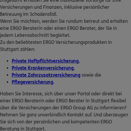
Insgesamt erhalten Sie eine individuelle Vorsorge für Ihre
Schemppstr. 35
,
70619
Stuttgart
(4.6 km)
ERGO Berater finden
Versicherungen und Finanzen, inklusive persönlicher
Homepage besuchen
Betreuung im Schadensfall.
Kundenportal Log-in
Wenn Sie möchten, werden Sie rundum betreut und erhalten
ERGO
Wolfgang Zygann
eine ERGO Beraterin oder einen ERGO Berater, der Sie in
Frankfurter Str. 8
,
70376
Stuttgart
(4.9 km)
jedem Lebensabschnitt begleitet.
Homepage besuchen
Zu den beliebtesten ERGO Versicherungsprodukten in
Stuttgart zählen:
4.7
/5
ERGO
Private Haftpflichtversicherung
Günter Ripberger
,
Private Krankenversicherung
,
Riederstraße 33c
,
70619
Stuttgart-Lederberg
Private Zahnzusatzversicherung
sowie die
(5.1 km)
Pflegeversicherung
Homepage besuchen
.
Haben Sie Interesse, sich über unser Portal oder direkt bei
4.9
/5
ERGO
einer ERGO Beraterin oder ERGO Berater in Stuttgart flexibel
Alexandra Lorenz
über die Versicherungen der ERGO Group AG zu informieren?
Widmaierstr. 110
,
70567
Stuttgart
(5.6 km)
Nehmen Sie ganz unverbindlich Kontakt auf. Und überzeugen
Homepage besuchen
Sie sich von der persönlichen und kompetenten ERGO
Beratung in Stuttgart.