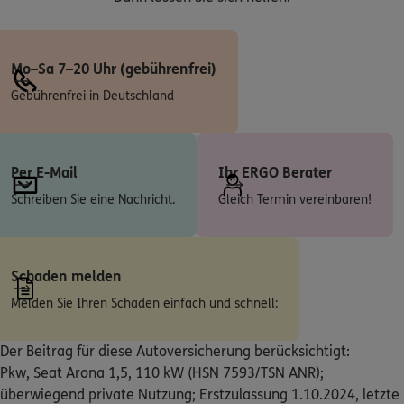
ERGO
Erkan Özdemir
Korntaler Str. 2
,
71254
Ditzingen
(10.3 km)
Homepage besuchen
Mo–Sa 7–20 Uhr (gebührenfrei)
Gebührenfrei in Deutschland
ERGO
Oliver Michel
Jakobstr. 5
,
70806
Kornwestheim
(10.6 km)
Homepage besuchen
Per E-Mail
Ihr ERGO Berater
ERGO
Michael Röhm
Schreiben Sie eine Nachricht.
Gleich Termin vereinbaren!
Jakobstr. 5
,
70806
Kornwestheim
(10.6 km)
Homepage besuchen
Schaden melden
ERGO
Sinan Duran
Melden Sie Ihren Schaden einfach und schnell:
Wilhelmstr.35
,
73760
Ostfildern
(10.8 km)
Homepage besuchen
Der Beitrag für diese Autoversicherung berücksichtigt:
Pkw, Seat Arona 1,5, 110 kW (HSN 7593/TSN ANR);
ERGO
überwiegend private Nutzung; Erstzulassung 1.10.2024, letzte
Eduard Porada