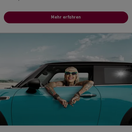
Liststraße 7
,
73760
Ostfildern
(8.7 km)
Homepage besuchen
Mehr erfahren
5
/5
ERGO
Mücahit Eravsar
Echterdinger Str.28
,
70771
Leinfelden
(9.0 km)
Homepage besuchen
ERGO
Patrick Haar
Echterdinger Str. 28
,
70771
Leinfelden-
Echterdingen
(9.0 km)
Homepage besuchen
ERGO
Eugen Kaiser
Echterdinger Straße. 28
,
70771
Leinfelden-
Echterdingen
(9.0 km)