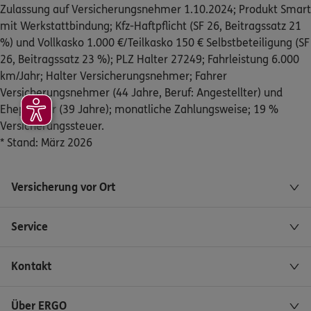
Zulassung auf Versicherungsnehmer 1.10.2024; Produkt Smart
Stettener Hauptstr. 38
,
70771
Leinfelden-
mit Werkstattbindung; Kfz-Haftpflicht (SF 26, Beitragssatz 21
Echterdingen
(10.9 km)
%) und Vollkasko 1.000 €/Teilkasko 150 € Selbstbeteiligung (SF
Homepage besuchen
26, Beitragssatz 23 %); PLZ Halter 27249; Fahrleistung 6.000
km/Jahr; Halter Versicherungsnehmer; Fahrer
Versicherungsnehmer (44 Jahre, Beruf: Angestellter) und
ERGO
Jürgen Bäurle
Ehepartner (39 Jahre); monatliche Zahlungsweise; 19 %
Wilhelm-Leuschner-Str. 33
,
73732
Esslingen am
Versicherungssteuer.
Neckar
* Stand: März 2026
(11.0 km)
Homepage besuchen
Versicherung vor Ort
DKV
Benjamin Seethaler
Bahnhofstr. 40
,
71332
Waiblingen
(11.5 km)
Service
Homepage besuchen
Kontakt
DKV
Dirk Steffen Weber
Bahnhofstr. 40
,
71332
Waiblingen
(11.5 km)
Über ERGO
Homepage besuchen