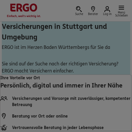
Menü
Suche
Berater
Log-in
Schließen
Versicherungen in Stuttgart und
Umgebung
Versicherung vor Ort
ERGO ist im Herzen Baden Württembergs für Sie da
Sie sind auf der Suche nach der richtigen Versicherung?
ERGO macht Versichern einfacher.
Schaden oder Leistungsfall melden
Ihre Vorteile vor Ort
Persönlich, digital und immer in Ihrer Nähe
Bequem online oder telefonisch
Versicherungen und Vorsorge mit zuverlässiger, kompetenter
Rechnung einreichen
Betreuung
Beratung vor Ort oder online
Vertrauensvolle Beratung in jeder Lebensphase