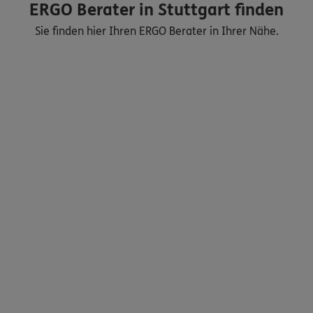
ERGO Berater in Stuttgart finden
Sie finden hier Ihren ERGO Berater in Ihrer Nähe.
Nicht sicher, was Sie benötigen?
Dann lassen Sie sich helfen.
Bequem online oder telefonisch
Service
Meine Versicherungen
Sehen Sie auf einen Blick Ihre Versicherungen bei ERGO,
dem ERGO Rechtsschutz und der DKV.
Zum Kundenportal