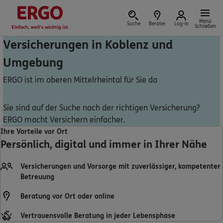
Menü
Suche
Berater
Log-in
Schließen
Versicherungen in Koblenz und
Umgebung
Versicherung vor Ort
ERGO ist im oberen Mittelrheintal für Sie da
Sie sind auf der Suche nach der richtigen Versicherung?
ERGO macht Versichern einfacher.
Schaden oder Leistungsfall melden
Ihre Vorteile vor Ort
Persönlich, digital und immer in Ihrer Nähe
Bequem online oder telefonisch
Versicherungen und Vorsorge mit zuverlässiger, kompetenter
Rechnung einreichen
Betreuung
Beratung vor Ort oder online
Vertrauensvolle Beratung in jeder Lebensphase