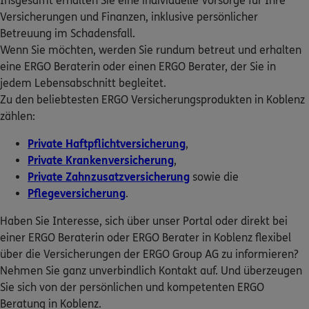
Insgesamt erhalten Sie eine individuelle Vorsorge für Ihre
Homepage besuchen
ERGO Berater finden
Versicherungen und Finanzen, inklusive persönlicher
Betreuung im Schadensfall.
Kundenportal Log-in
ERGO
Nilesh Suhas Kulkarni
Wenn Sie möchten, werden Sie rundum betreut und erhalten
Koblenzer Str. 85
,
56218
Mülheim-Kärlich
(6.6 km)
eine ERGO Beraterin oder einen ERGO Berater, der Sie in
Homepage besuchen
jedem Lebensabschnitt begleitet.
Zu den beliebtesten ERGO Versicherungsprodukten in Koblenz
ERGO
Manfred Thiel
zählen:
Rheinblick 25
,
56220
Sankt Sebastian
(6.7 km)
Private Haftpflichtversicherung
,
Homepage besuchen
Private Krankenversicherung
,
Private Zahnzusatzversicherung
sowie die
ERGO
Björn Rickal
Pflegeversicherung
.
Rudolf-Diesel-Str. 9
,
56220
Urmitz
(7.2 km)
Haben Sie Interesse, sich über unser Portal oder direkt bei
Homepage besuchen
einer ERGO Beraterin oder ERGO Berater in Koblenz flexibel
über die Versicherungen der ERGO Group AG zu informieren?
5
/5
ERGO
Nehmen Sie ganz unverbindlich Kontakt auf. Und überzeugen
Christian Emde
Sie sich von der persönlichen und kompetenten ERGO
Freiherr-vom-Stein-Str. 33
,
56220
Urmitz
(8.4 km)
Beratung in Koblenz.