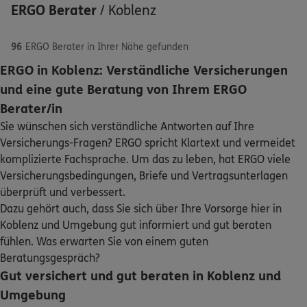
ERGO Berater
/
Koblenz
96
ERGO Berater in Ihrer Nähe gefunden
ERGO in Koblenz: Verständliche Versicherungen
ERGO
Shailesh Sadul
und eine gute Beratung von Ihrem ERGO
Schaden oder Leistungsfall melden
Steinstr. 18b
,
56073
Koblenz
(1.3 km)
Berater/in
Homepage besuchen
Sie wünschen sich verständliche Antworten auf Ihre
Bequem online oder telefonisch
Versicherungs-Fragen? ERGO spricht Klartext und vermeidet
ERGO
Fabian Fritz
komplizierte Fachsprache. Um das zu leben, hat ERGO viele
Rechnung einreichen
Versicherungsbedingungen, Briefe und Vertragsunterlagen
Provinzialstr. 23 (B42)
,
Koblenz-Urbar
56182
Urbar
überprüft und verbessert.
(4.4 km)
Dazu gehört auch, dass Sie sich über Ihre Vorsorge hier in
Kontakt
Homepage besuchen
Koblenz und Umgebung gut informiert und gut beraten
fühlen. Was erwarten Sie von einem guten
ERGO
Beratungsgespräch?
Penelope Thys
Gut versichert und gut beraten in Koblenz und
Provinzialstr. 23
,
56812
Urbar
(4.4 km)
Meine Versicherungen
Umgebung
Homepage besuchen