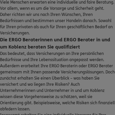
Viele Menschen erwarten eine individuelle und faire Beratung.
Sehen Sie auf einen Blick Ihre Versicherungen bei ERGO,
Vor allem, wenn es um die Vorsorge und Sicherheit geht.
ERGO
Kazanfer Türk
dem ERGO Rechtsschutz und der DKV.
Daher richten wir uns nach Ihren Wünschen, Ihren
August-Thyssen-Str. 23-25
,
56070
Koblenz
Bedürfnissen und bestimmen unser Handeln danach. Sowohl
(4.9 km)
Zum Kundenportal
für Ihren privaten als auch für Ihren geschäftlichen Bedarf an
Homepage besuchen
Versicherungen.
Die ERGO Beraterinnen und ERGO Berater in und
ERGO
Claus Equit
um Koblenz beraten Sie qualifiziert
Hochstr. 23
,
56112
Lahnstein
(5.8 km)
Das bedeutet, dass Versicherungen an Ihre persönlichen
Homepage besuchen
Bedürfnisse und Ihre Lebenssituation angepasst werden.
Schaden oder Leistungsfall melden
Außerdem erarbeitet Ihre ERGO Beraterin oder ERGO Berater
ERGO
Michael Kassner
gemeinsam mit Ihnen passende Versicherungslösungen. Doch
Bequem online oder telefonisch
Burgstr. 51 a
,
56112
Lahnstein
(5.8 km)
zunächst erhalten Sie einen Überblick – was haben Sie
Homepage besuchen
versichert und wo liegen Ihre Risiken? Auch
Rechnung einreichen
Unternehmerinnen und Unternehmer in und um Koblenz
wissen diese Vorgehensweise zu schätzen, weil sie
5
/5
ERGO
Volker Postler
Orientierung gibt. Beispielsweise, welche Risiken sich finanziell
abfedern lassen.
Hochstr. 23
,
56112
Lahnstein
(5.8 km)