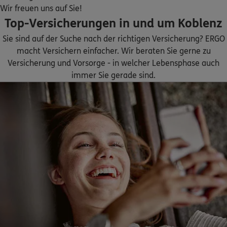
Homepage besuchen
Wir freuen uns auf Sie!
Top-Versicherungen in und um Koblenz
ERGO
Francisco Wink Blas
Sie sind auf der Suche nach der richtigen Versicherung? ERGO
Römerstraße 43
,
56130
Bad Ems
(10.1 km)
macht Versichern einfacher. Wir beraten Sie gerne zu
Homepage besuchen
Versicherung und Vorsorge - in welcher Lebensphase auch
immer Sie gerade sind.
5
/5
ERGO
Klaus Johann
Hauptstr. 100
,
56566
Neuwied (Heimbach-Weis)
(11.5 km)
Homepage besuchen
5
/5
ERGO
Fred Gillessen
Rheinstr. 147
,
56235
Ransbach-Baumbach
(15.5 km)
Homepage besuchen