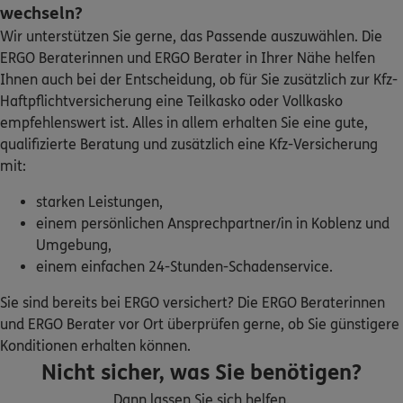
wechseln?
Wir unterstützen Sie gerne, das Passende auszuwählen. Die
ERGO
Archie Francisco
ERGO Beraterinnen und ERGO Berater in Ihrer Nähe helfen
Friedlandstr. 23
,
56727
Mayen
(24.3 km)
Ihnen auch bei der Entscheidung, ob für Sie zusätzlich zur Kfz-
Homepage besuchen
Haftpflichtversicherung eine Teilkasko oder Vollkasko
empfehlenswert ist. Alles in allem erhalten Sie eine gute,
ERGO
Tobias Behnke
qualifizierte Beratung und zusätzlich eine Kfz-Versicherung
mit:
Römerstr. 18
,
56355
Nastätten
(25.9 km)
Homepage besuchen
starken Leistungen,
einem persönlichen Ansprechpartner/in in Koblenz und
ERGO
Andreas Kurth
Umgebung,
Römerstraße 18
,
56355
Nastätten
(25.9 km)
einem einfachen 24-Stunden-Schadenservice.
Homepage besuchen
Sie sind bereits bei ERGO versichert? Die ERGO Beraterinnen
und ERGO Berater vor Ort überprüfen gerne, ob Sie günstigere
5
/5
ERGO
Konditionen erhalten können.
Ruben Siefert
Nicht sicher, was Sie benötigen?
Römerstr. 18
,
56355
Nastätten
(25.9 km)
Dann lassen Sie sich helfen.
Homepage besuchen