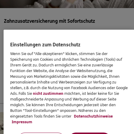
ERGO
Aladar Kruti
Hans-Christian-Andersen-Str. 9
,
56567
Neuwied
(15.6 km)
Zahnzusatzversicherung mit Sofortschutz
Homepage besuchen
Abschließen, wenn es eigentlich schon zu spät ist? Mit
ERGO klappts! Sogar, wenn die Behandlung bereits
ERGO
Joachim Bender
Einstellungen zum Datenschutz
begonnen hat. Oder ein Heil- und Kostenplan vorliegt –
Bahnhofstr. 26
,
56626
Andernach
(16.0 km)
Wenn Sie auf "Alle akzeptieren" klicken, stimmen Sie der
super!
Homepage besuchen
Speicherung von Cookies und ähnlichen Technologien (Tools) auf
Ihrem Gerät zu. Dadurch ermöglichen Sie eine zuverlässige
37,60
€
monatlich
Funktion der Website, die Analyse der Websitenutzung, die
ERGO
Francisco Wink Blas
Messung von Marketingaktivitäten sowie die Möglichkeit, Ihnen
personalisierte Inhalte und Werbeanzeigen zur Verfügung zu
Kettenbrückstr. 3
,
56377
Nassau
(16.0 km)
Mehr erfahren
stellen, z.B. durch die Nutzung von Facebook Audiences oder Google
Homepage besuchen
Ads. Falls Sie
nicht zustimmen
möchten, ist leider keine für Sie
maßgeschneiderte Anpassung und Werbung auf dieser Seite
möglich. Sie können Ihre Entscheidungen jederzeit über den
ERGO
Peter Johnen
13 % Startbonus für junge Leute
Button "Tool-Einstellungen" anpassen. Näheres zu den
Westerwaldstr. 70
,
56579
Rengsdorf
(18.3 km)
eingesetzten Tools finden Sie unter
Datenschutzhinweise
Impressum
Homepage besuchen