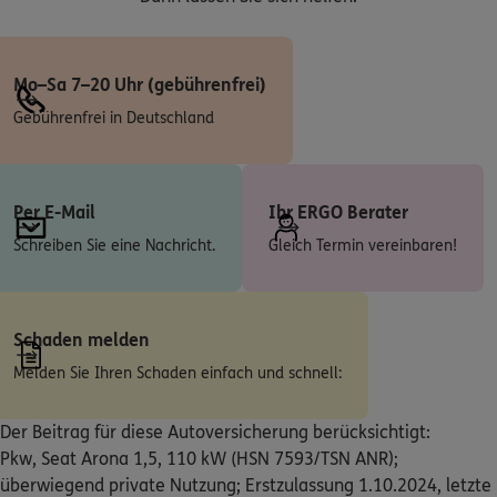
5
/5
ERGO
Edgar Engels
Mo–Sa 7–20 Uhr (gebührenfrei)
Im Mannenberg 5
,
53557
Bad Hönningen
Gebührenfrei in Deutschland
(26.4 km)
Homepage besuchen
Per E-Mail
Ihr ERGO Berater
ERGO
Roland Beres
Schreiben Sie eine Nachricht.
Gleich Termin vereinbaren!
Gartenfeldstr. 8
,
56357
Holzhausen an der Haide
(27.8 km)
Homepage besuchen
Schaden melden
ERGO
Christian Wolfgang Thilo Gößling
Melden Sie Ihren Schaden einfach und schnell:
Hauptstr. 20a
,
56593
Niedersteinebach
(28.1 km)
Homepage besuchen
Der Beitrag für diese Autoversicherung berücksichtigt:
Pkw, Seat Arona 1,5, 110 kW (HSN 7593/TSN ANR);
5
/5
ERGO
überwiegend private Nutzung; Erstzulassung 1.10.2024, letzte