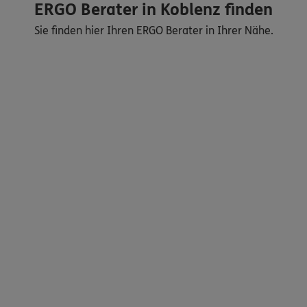
ERGO Berater in Koblenz finden
Sie finden hier Ihren ERGO Berater in Ihrer Nähe.
Nicht sicher, was Sie benötigen?
Dann lassen Sie sich helfen.
Bequem online oder telefonisch
Service
Meine Versicherungen
Sehen Sie auf einen Blick Ihre Versicherungen bei ERGO,
dem ERGO Rechtsschutz und der DKV.
Zum Kundenportal