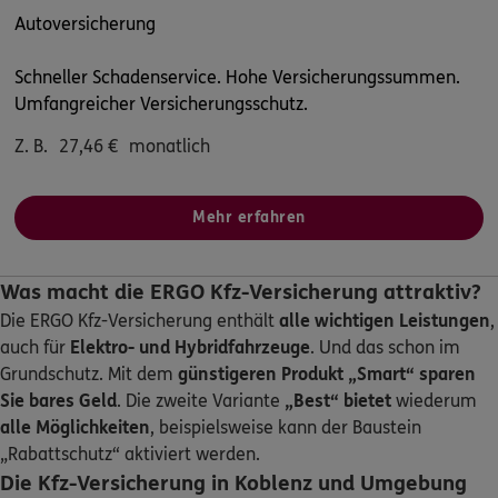
Autoversicherung
5
/5
ERGO
Norbert Becker
Schneller Schadenservice. Hohe Versicherungssummen.
Umfangreicher Versicherungsschutz.
Auf der Heide 5
,
56281
Emmelshausen
(21.3 km)
Homepage besuchen
Z. B.
27,46
€
monatlich
ERGO
Rene Wandesleben
Mehr erfahren
Hauptstrasse 15
,
56269
Dierdorf
(22.7 km)
Homepage besuchen
Was macht die ERGO Kfz-Versicherung attraktiv?
ERGO
Nick Schubin
Die ERGO Kfz-Versicherung enthält
alle wichtigen Leistungen
,
Hausener Str. 50
,
56736
Kottenheim
(22.7 km)
auch für
Elektro- und Hybridfahrzeuge
. Und das schon im
Homepage besuchen
Grundschutz. Mit dem
günstigeren Produkt „Smart“
sparen
Sie bares Geld
. Die zweite Variante
„Best“ bietet
wiederum
alle Möglichkeiten
, beispielsweise kann der Baustein
ERGO
Xiaonan Wirtz-Li
„Rabattschutz“ aktiviert werden.
Kastanienring 13
,
56244
Leuterod
(22.9 km)
Die Kfz-Versicherung in Koblenz und Umgebung
Homepage besuchen