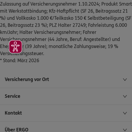
Michael Boekhoff
Zulassung auf Versicherungsnehmer 1.10.2024; Produkt Smart
mit Werkstattbindung; Kfz-Haftpflicht (SF 26, Beitragssatz 21
Untertalstr.19
,
Erdgeschoss
56368
Katzenelnbogen
%) und Vollkasko 1.000 €/Teilkasko 150 € Selbstbeteiligung (SF
(29.5 km)
26, Beitragssatz 23 %); PLZ Halter 27249; Fahrleistung 6.000
Homepage besuchen
km/Jahr; Halter Versicherungsnehmer; Fahrer
Versicherungsnehmer (44 Jahre, Beruf: Angestellter) und
ERGO
Nicole Schenkelberg
Ehepartner (39 Jahre); monatliche Zahlungsweise; 19 %
Versicherungssteuer.
Hauptstr. 30
,
56244
Schenkelberg
(29.5 km)
* Stand: März 2026
Homepage besuchen
ERGO
Dirk Steinborn
Versicherung vor Ort
Untertalstr. 19
,
56368
Katzenelnbogen
(29.5 km)
Homepage besuchen
Service
4.8
/5
ERGO
Kontakt
Fernando Hartmann
Rosenstr. 7
,
65582
Diez
(30.5 km)
Über ERGO
Homepage besuchen