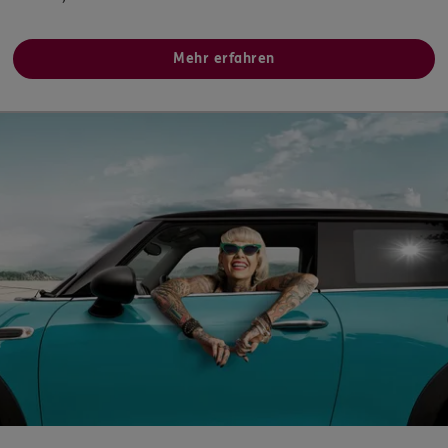
Homepage besuchen
Mehr erfahren
ERGO
Manuel Schulz
Steinweg 34
,
56410
Montabaur
(20.1 km)
Homepage besuchen
ERGO
Cesi-Tamer Türk
Hauptstr. 16
,
56427
Siershahn
(20.4 km)
Homepage besuchen
ERGO
Kazanfer Türk
Hauptstr. 16
,
56427
Siershahn
(20.4 km)
Homepage besuchen
ERGO
Dirk Strahl
Schillerstr. 48
,
56743
Mendig
(20.7 km)
Homepage besuchen