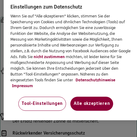
Leistungen für gesetzlich
ERGO
Shailesh Sadul
ERGO Berater finden
Einstellungen zum Datenschutz
Krankenversicherte
Steinstr. 18b
,
56073
Koblenz
(1.3 km)
Kundenportal Log-in
Wenn Sie auf "Alle akzeptieren" klicken, stimmen Sie der
Sofortleistung bei Kronen, Brücken, implantatgetragenem
Homepage besuchen
Speicherung von Cookies und ähnlichen Technologien (Tools) auf
Zahnersatz und Prothesen
Ihrem Gerät zu. Dadurch ermöglichen Sie eine zuverlässige
Starke Leistungen ab Beginn – ohne Wartezeiten. Selbst wenn
Funktion der Website, die Analyse der Websitenutzung, die
ERGO
Fabian Fritz
Sie schon beim Zahnarzt waren und einen Heil- und Kostenplan
Messung von Marketingaktivitäten sowie die Möglichkeit, Ihnen
personalisierte Inhalte und Werbeanzeigen zur Verfügung zu
haben. Und sogar, wenn die Behandlung schon begonnen hat.
Provinzialstr. 23 (B42)
,
Koblenz-Urbar
56182
stellen, z.B. durch die Nutzung von Facebook Audiences oder Google
Künftige Zahnersatzbehandlungen sind selbstverständlich
Urbar
Ads. Falls Sie
nicht zustimmen
möchten, ist leider keine für Sie
(4.4 km)
mitversichert.
maßgeschneiderte Anpassung und Werbung auf dieser Seite
Homepage besuchen
möglich. Sie können Ihre Entscheidungen jederzeit über den
Eigenanteil senken
Button "Tool-Einstellungen" anpassen. Näheres zu den
Verdoppelt den Festzuschuss Ihrer gesetzlichen Krankenkasse
eingesetzten Tools finden Sie unter
Datenschutzhinweise
ERGO
Penelope Thys
für Zahnersatz bis maximal 100 % der erstattungsfähigen
Impressum
Gesamtrechnung. So wird Ihr Eigenanteil an der
Provinzialstr. 23
,
56812
Urbar
(4.4 km)
Zahnarztrechnung deutlich reduziert und sinkt bestenfalls auf 0
Homepage besuchen
€.
Tool-Einstellungen
Alle akzeptieren
Ersatz fehlender Zähne
ERGO
Kazanfer Türk
Der Ersatz fehlender Zähne ist mitversichert.
August-Thyssen-Str. 23-25
,
56070
Koblenz
(4.9 km)
Rückwirkender Versicherungsschutz