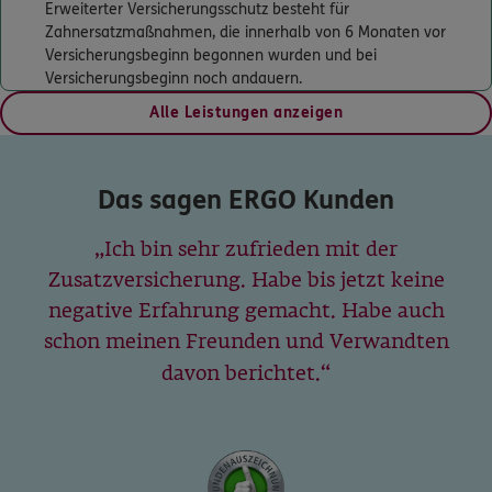
Homepage besuchen
Erweiterter Versicherungsschutz besteht für
Zahnersatzmaßnahmen, die innerhalb von 6 Monaten vor
Versicherungsbeginn begonnen wurden und bei
ERGO
Claus Equit
Versicherungsbeginn noch andauern.
Hochstr. 23
,
56112
Lahnstein
(5.8 km)
Alle Leistungen anzeigen
Homepage besuchen
ERGO
Michael Kassner
Das sagen ERGO Kunden
Burgstr. 51 a
,
56112
Lahnstein
(5.8 km)
Homepage besuchen
Ich bin sehr zufrieden mit der
Zusatzversicherung. Habe bis jetzt keine
5
/5
ERGO
negative Erfahrung gemacht. Habe auch
Volker Postler
schon meinen Freunden und Verwandten
Hochstr. 23
,
56112
Lahnstein
(5.8 km)
davon berichtet.
Homepage besuchen
ERGO
Nilesh Suhas Kulkarni
Koblenzer Str. 85
,
56218
Mülheim-Kärlich
(6.6 km)