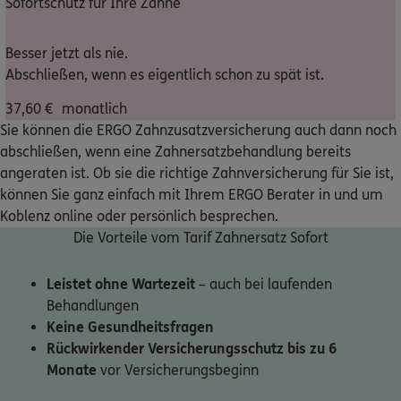
Sofortschutz für Ihre Zähne
Nicht sicher, was Sie benötigen?
Besser jetzt als nie.
Abschließen, wenn es eigentlich schon zu spät ist.
Dann lassen Sie sich helfen.
37,60
€
monatlich
Sie können die ERGO Zahnzusatzversicherung auch dann noch
Bequem online oder telefonisch
abschließen, wenn eine Zahnersatzbehandlung bereits
angeraten ist. Ob sie die richtige Zahnversicherung für Sie ist,
können Sie ganz einfach mit Ihrem ERGO Berater in und um
Service
Koblenz online oder persönlich besprechen.
Die Vorteile vom Tarif Zahnersatz Sofort
Leistet ohne Wartezeit
– auch bei laufenden
Meine Versicherungen
Behandlungen
Keine Gesundheitsfragen
Sehen Sie auf einen Blick Ihre Versicherungen bei ERGO,
Rückwirkender Versicherungsschutz bis zu 6
dem ERGO Rechtsschutz und der DKV.
Monate
vor Versicherungsbeginn
Zum Kundenportal