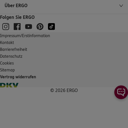
Über ERGO
ERGO
Joachim Bender
Folgen Sie ERGO
Bahnhofstr. 26
,
56626
Andernach
(16.0 km)
Homepage besuchen
Impressum/Erstinformation
ERGO
Francisco Wink Blas
Kontakt
Barrierefreiheit
Kettenbrückstr. 3
,
56377
Nassau
(16.0 km)
Datenschutz
Homepage besuchen
Cookies
Sitemap
ERGO
Peter Johnen
Vertrag widerrufen
Westerwaldstr. 70
,
56579
Rengsdorf
(18.3 km)
Homepage besuchen
© 2026 ERGO
ERGO
Martina Rothmeier
Marktplatz 7
,
56751
Polch
(19.8 km)
Homepage besuchen