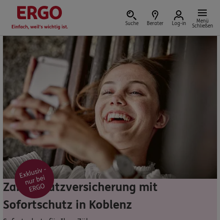
Menü
Suche
Berater
Log-in
Schließen
Versicherung vor Ort
Schaden oder Leistungsfall melden
Bequem online oder telefonisch
Rechnung einreichen
Zahnzusatzversicherung mit
Sofortschutz in Koblenz