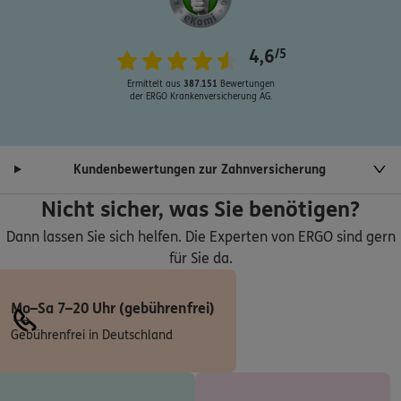
Homepage besuchen
ERGO
Manfred Thiel
4,6
/5
Rheinblick 25
,
56220
Sankt Sebastian
(6.7 km)
Ermittelt aus
387.151
Bewertungen
der ERGO Krankenversicherung AG.
Homepage besuchen
ERGO
Björn Rickal
Kundenbewertungen zur Zahnversicherung
Rudolf-Diesel-Str. 9
,
56220
Urmitz
(7.2 km)
Homepage besuchen
Nicht sicher, was Sie benötigen?
Dann lassen Sie sich helfen. Die Experten von ERGO sind gern
5
/5
ERGO
für Sie da.
Christian Emde
Freiherr-vom-Stein-Str. 33
,
56220
Urmitz
(8.4 km)
Mo–Sa 7–20 Uhr (gebührenfrei)
Homepage besuchen
Gebührenfrei in Deutschland
ERGO
Francisco Wink Blas
Römerstraße 43
,
56130
Bad Ems
(10.1 km)