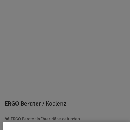
Sehen Sie auf einen Blick Ihre Versicherungen bei ERGO,
dem ERGO Rechtsschutz und der DKV.
Zum Kundenportal
Schaden oder Leistungsfall melden
Bequem online oder telefonisch
Rechnung einreichen
ERGO Berater
/
Koblenz
96
ERGO Berater in Ihrer Nähe gefunden