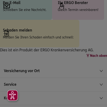
Homepage besuchen
Per E-Mail
Ihr ERGO Berater
Schreiben Sie eine Nachricht.
Gleich Termin vereinbaren!
5
/5
ERGO
Klaus Johann
Hauptstr. 100
,
56566
Neuwied (Heimbach-Weis)
Schaden melden
(11.5 km)
Melden Sie Ihren Schaden einfach und schnell:
Homepage besuchen
Dies ist ein Produkt der ERGO Krankenversicherung AG.
5
/5
ERGO
Fred Gillessen
Nach oben
Rheinstr. 147
,
56235
Ransbach-Baumbach
(15.5 km)
Versicherung vor Ort
Homepage besuchen
Service
ERGO
Aladar Kruti
Hans-Christian-Andersen-Str. 9
,
56567
Neuwied
(15.6 km)
Kontakt
Homepage besuchen