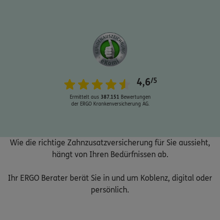
Schaden oder Leistungsfall melden
4,6
/5
Bequem online oder telefonisch
Ermittelt aus
387.151
Bewertungen
der ERGO Krankenversicherung AG.
Rechnung einreichen
Wie die richtige Zahnzusatzversicherung für Sie aussieht,
Kontakt
hängt von Ihren Bedürfnissen ab.
Ihr ERGO Berater berät Sie in und um Koblenz, digital oder
persönlich.
Meine Versicherungen