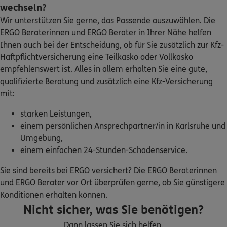
Homepage besuchen
wechseln?
Wir unterstützen Sie gerne, das Passende auszuwählen. Die
ERGO
Markus Pieler
ERGO Beraterinnen und ERGO Berater in Ihrer Nähe helfen
Ihnen auch bei der Entscheidung, ob für Sie zusätzlich zur Kfz-
Kirchstr. 16
,
76773
Kuhardt
(17.1 km)
Haftpflichtversicherung eine Teilkasko oder Vollkasko
Homepage besuchen
empfehlenswert ist. Alles in allem erhalten Sie eine gute,
qualifizierte Beratung und zusätzlich eine Kfz-Versicherung
5
/5
ERGO
mit:
Benjamin Gaß
Schulstr. 9
,
76773
Kuhardt
(17.5 km)
starken Leistungen,
Homepage besuchen
einem persönlichen Ansprechpartner/in in Karlsruhe und
Umgebung,
ERGO
einem einfachen 24-Stunden-Schadenservice.
Jochen Wettstein
Gutenbergstr.11-12
,
76761
Rülzheim
(18.2 km)
Sie sind bereits bei ERGO versichert? Die ERGO Beraterinnen
Homepage besuchen
und ERGO Berater vor Ort überprüfen gerne, ob Sie günstigere
Konditionen erhalten können.
ERGO
Simon Winklhofer
Nicht sicher, was Sie benötigen?
Wiesenweg 21
,
75334
Straubenhardt
(18.4 km)
Dann lassen Sie sich helfen.