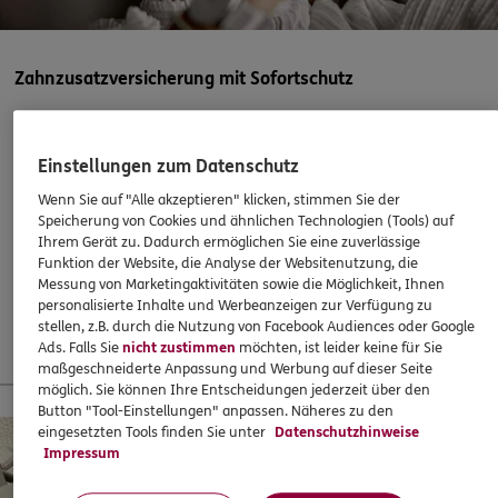
Insterburger Str. 14 F
,
76139
Karlsruhe
(5.0 km)
Homepage besuchen
Zahnzusatzversicherung mit Sofortschutz
ERGO
Piotr Jan Dudek
Abschließen, wenn es eigentlich schon zu spät ist? Mit
Waldeckstr. 4
,
76139
Karlsruhe
(5.1 km)
ERGO klappts! Sogar, wenn die Behandlung bereits
Homepage besuchen
Einstellungen zum Datenschutz
begonnen hat. Oder ein Heil- und Kostenplan vorliegt –
Wenn Sie auf "Alle akzeptieren" klicken, stimmen Sie der
super!
Speicherung von Cookies und ähnlichen Technologien (Tools) auf
ERGO
Christian Matsevitch
Ihrem Gerät zu. Dadurch ermöglichen Sie eine zuverlässige
37,60
€
monatlich
Daimlerstr. 2
,
76275
Ettlingen
(5.9 km)
Funktion der Website, die Analyse der Websitenutzung, die
Homepage besuchen
Messung von Marketingaktivitäten sowie die Möglichkeit, Ihnen
personalisierte Inhalte und Werbeanzeigen zur Verfügung zu
Mehr erfahren
stellen, z.B. durch die Nutzung von Facebook Audiences oder Google
5
/5
DKV
Ads. Falls Sie
nicht zustimmen
möchten, ist leider keine für Sie
Rainer Wagner
maßgeschneiderte Anpassung und Werbung auf dieser Seite
möglich. Sie können Ihre Entscheidungen jederzeit über den
Daimlerstr. 2
,
76275
Ettlingen
(5.9 km)
13 % Startbonus für junge Leute
Button "Tool-Einstellungen" anpassen. Näheres zu den
Homepage besuchen
eingesetzten Tools finden Sie unter
Datenschutzhinweise
Impressum
ERGO
Benjamin Groh