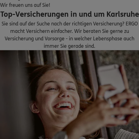
ERGO
Jürgen Gah
Wir freuen uns auf Sie!
Wattstr. 1
,
76185
Karlsruhe
(4.7 km)
Top-Versicherungen in und um Karlsruhe
Homepage besuchen
Sie sind auf der Suche nach der richtigen Versicherung? ERGO
macht Versichern einfacher. Wir beraten Sie gerne zu
ERGO
Heinrich Kreuscher
Versicherung und Vorsorge - in welcher Lebensphase auch
Wattstr. 1
,
76185
Karlsruhe
(4.7 km)
immer Sie gerade sind.
Homepage besuchen
ERGO
Günter Hordos
Nordoststr. 25
,
76228
Karlsruhe
(4.8 km)
Homepage besuchen
ERGO
Marion Hordós
Nordoststr. 25
,
76228
Karlsruhe
(4.8 km)
Homepage besuchen
ERGO
Benjamin Sarfo Okrah