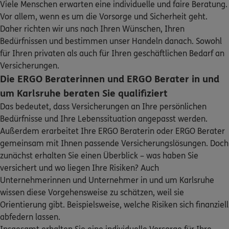
Viele Menschen erwarten eine individuelle und faire Beratung.
Sehen Sie auf einen Blick Ihre Versicherungen bei ERGO,
Zimmerstraße 3
,
76137
Karlsruhe
(1.8 km)
Vor allem, wenn es um die Vorsorge und Sicherheit geht.
dem ERGO Rechtsschutz und der DKV.
Homepage besuchen
Daher richten wir uns nach Ihren Wünschen, Ihren
Bedürfnissen und bestimmen unser Handeln danach. Sowohl
Zum Kundenportal
ERGO
für Ihren privaten als auch für Ihren geschäftlichen Bedarf an
Paul Ungemach
Versicherungen.
Wichernstr. 8
,
76185
Karlsruhe
(2.5 km)
Die ERGO Beraterinnen und ERGO Berater in und
Homepage besuchen
um Karlsruhe beraten Sie qualifiziert
Das bedeutet, dass Versicherungen an Ihre persönlichen
ERGO
Patrick Stückler
Bedürfnisse und Ihre Lebenssituation angepasst werden.
Schaden oder Leistungsfall melden
Durmersheimer Str. 55
,
76185
Karlsruhe
(3.3 km)
Außerdem erarbeitet Ihre ERGO Beraterin oder ERGO Berater
Homepage besuchen
gemeinsam mit Ihnen passende Versicherungslösungen. Doch
Bequem online oder telefonisch
zunächst erhalten Sie einen Überblick – was haben Sie
5
/5
ERGO
versichert und wo liegen Ihre Risiken? Auch
Rechnung einreichen
Benjamin Zimmermann
Unternehmerinnen und Unternehmer in und um Karlsruhe
Durmersheimerstr. 55
,
EG
76185
Karlsruhe
wissen diese Vorgehensweise zu schätzen, weil sie
(3.3 km)
Orientierung gibt. Beispielsweise, welche Risiken sich finanziell
Homepage besuchen
abfedern lassen.