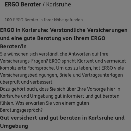
ERGO Berater
/
Karlsruhe
100
ERGO Berater in Ihrer Nähe gefunden
ERGO in Karlsruhe: Verständliche Versicherungen
ERGO
Doat Stark
und eine gute Beratung von Ihrem ERGO
Schaden oder Leistungsfall melden
Sophienstr. 9
,
76133
Karlsruhe
(0.8 km)
Berater/in
Homepage besuchen
Sie wünschen sich verständliche Antworten auf Ihre
Bequem online oder telefonisch
Versicherungs-Fragen? ERGO spricht Klartext und vermeidet
ERGO
Hatice Siringül
komplizierte Fachsprache. Um das zu leben, hat ERGO viele
Rechnung einreichen
Versicherungsbedingungen, Briefe und Vertragsunterlagen
Kaisertraße 32
,
76133
Karlsruhe
(1.2 km)
überprüft und verbessert.
Homepage besuchen
Dazu gehört auch, dass Sie sich über Ihre Vorsorge hier in
Kontakt
Karlsruhe und Umgebung gut informiert und gut beraten
ERGO
Tatjana Staudt
fühlen. Was erwarten Sie von einem guten
Zimmerstraße 3
,
76137
Karlsruhe
(1.8 km)
Beratungsgespräch?
Homepage besuchen
Gut versichert und gut beraten in Karlsruhe und
Meine Versicherungen
Umgebung
ERGO
Patrick Stückler