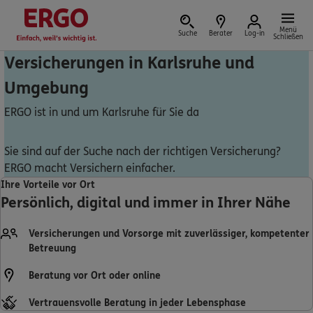
Menü
Suche
Berater
Log-in
Schließen
Versicherungen in Karlsruhe und
Umgebung
Versicherung vor Ort
ERGO ist in und um Karlsruhe für Sie da
Sie sind auf der Suche nach der richtigen Versicherung?
ERGO macht Versichern einfacher.
Schaden oder Leistungsfall melden
Ihre Vorteile vor Ort
Persönlich, digital und immer in Ihrer Nähe
Bequem online oder telefonisch
Versicherungen und Vorsorge mit zuverlässiger, kompetenter
Rechnung einreichen
Betreuung
Beratung vor Ort oder online
Vertrauensvolle Beratung in jeder Lebensphase