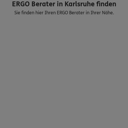
ERGO Berater in Karlsruhe finden
Sie finden hier Ihren ERGO Berater in Ihrer Nähe.
Nicht sicher, was Sie benötigen?
Dann lassen Sie sich helfen.
Bequem online oder telefonisch
Service
Meine Versicherungen
Sehen Sie auf einen Blick Ihre Versicherungen bei ERGO,
dem ERGO Rechtsschutz und der DKV.
Zum Kundenportal