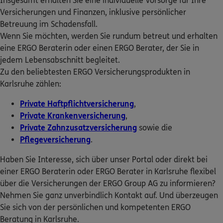
Insgesamt erhalten Sie eine individuelle Vorsorge für Ihre
ERGO
ERGO Berater finden
Ralf Bielen
Versicherungen und Finanzen, inklusive persönlicher
Betreuung im Schadensfall.
Ostmarkstr. 2 a
,
76227
Karlsruhe
(4.6 km)
Kundenportal Log-in
Wenn Sie möchten, werden Sie rundum betreut und erhalten
Homepage besuchen
eine ERGO Beraterin oder einen ERGO Berater, der Sie in
jedem Lebensabschnitt begleitet.
ERGO
Axel Bastian
Zu den beliebtesten ERGO Versicherungsprodukten in
Wattstr. 1
,
76185
Karlsruhe
(4.7 km)
Karlsruhe zählen:
Homepage besuchen
Private Haftpflichtversicherung
,
Private Krankenversicherung
,
ERGO
Julian Clajus
Private Zahnzusatzversicherung
sowie die
Wattstr. 1
,
76185
Karlsruhe
(4.7 km)
Pflegeversicherung
.
Homepage besuchen
Haben Sie Interesse, sich über unser Portal oder direkt bei
ERGO
einer ERGO Beraterin oder ERGO Berater in Karlsruhe flexibel
Mehmet Ergin
über die Versicherungen der ERGO Group AG zu informieren?
Wattstr. 1
,
76185
Karlsruhe
(4.7 km)
Nehmen Sie ganz unverbindlich Kontakt auf. Und überzeugen
Homepage besuchen
Sie sich von der persönlichen und kompetenten ERGO
Beratung in Karlsruhe.