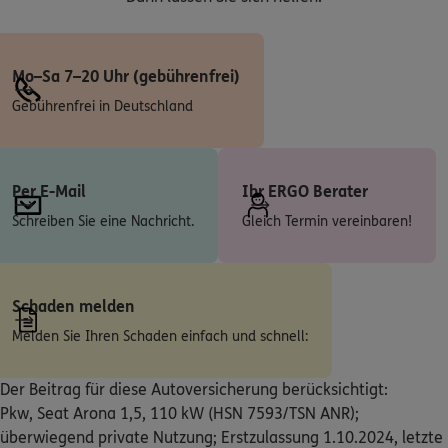
Homepage besuchen
4.9
/5
ERGO
Mo–Sa 7–20 Uhr (gebührenfrei)
Thomas Winklhofer
Gebührenfrei in Deutschland
Wiesenweg 21
,
75334
Straubenhardt
(18.4 km)
Homepage besuchen
Per E-Mail
Ihr ERGO Berater
ERGO
Rainer Schmitt
Schreiben Sie eine Nachricht.
Gleich Termin vereinbaren!
Fallfeldstr. 7
,
75203
Königsbach-Stein
(18.5 km)
Homepage besuchen
ERGO
Rainer Zimmermann
Schaden melden
Alte Brettener Str. 71
,
75203
Königsbach-Stein
Melden Sie Ihren Schaden einfach und schnell:
(18.5 km)
Homepage besuchen
Der Beitrag für diese Autoversicherung berücksichtigt:
Pkw, Seat Arona 1,5, 110 kW (HSN 7593/TSN ANR);
ERGO
Mathias Berg
überwiegend private Nutzung; Erstzulassung 1.10.2024, letzte