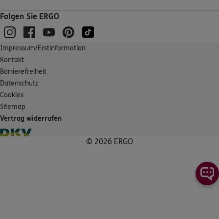
Folgen Sie ERGO
DKV
Rainer Ditter
Napoleonsgasse 1
,
76863
Herxheim
(21.2 km)
Homepage besuchen
Impressum/Erstinformation
Kontakt
Barrierefreiheit
DKV
Simone Ditter
Datenschutz
Napoleonsgasse 1
,
76863
Herxheim
(21.2 km)
Cookies
Homepage besuchen
Sitemap
Vertrag widerrufen
5
/5
ERGO
Jürgen Föhlinger
© 2026 ERGO
Obere Hauptstr. 20
,
76863
Herxheim
(21.2 km)
Homepage besuchen
ERGO
Claudia Görner
Barbarastr. 8
,
76694
Forst
(21.2 km)
Homepage besuchen