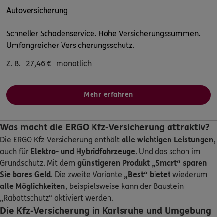
Matthias Handorf
Autoversicherung
Paul-Hindemith-Weg 10
,
76448
Durmersheim
(12.2 km)
Schneller Schadenservice. Hohe Versicherungssummen.
Homepage besuchen
Umfangreicher Versicherungsschutz.
Z. B.
27,46
€
monatlich
ERGO
Tatsiana Olenberg
Dorfbrunnenstr. 14 a
,
76744
Wörth am Rhein
(16.8 km)
Mehr erfahren
Homepage besuchen
Was macht die ERGO Kfz-Versicherung attraktiv?
ERGO
Mathias Berg
Die ERGO Kfz-Versicherung enthält
alle wichtigen Leistungen
,
Nachtigallenweg 2
,
76773
Kuhardt
(17.0 km)
auch für
Elektro- und Hybridfahrzeuge
. Und das schon im
Homepage besuchen
Grundschutz. Mit dem
günstigeren Produkt „Smart“
sparen
Sie bares Geld
. Die zweite Variante
„Best“ bietet
wiederum
5
/5
ERGO
alle Möglichkeiten
, beispielsweise kann der Baustein
Werner Bouchè
„Rabattschutz“ aktiviert werden.
Nachtigallenweg 2
,
76773
Kuhardt
(17.0 km)
Die Kfz-Versicherung in Karlsruhe und Umgebung