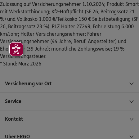
Klingbachstr. 8
,
76771
Hördt
(19.2 km)
Zulassung auf Versicherungsnehmer 1.10.2024; Produkt Smart
Homepage besuchen
mit Werkstattbindung; Kfz-Haftpflicht (SF 26, Beitragssatz 21
%) und Vollkasko 1.000 €/Teilkasko 150 € Selbstbeteiligung (SF
26, Beitragssatz 23 %); PLZ Halter 27249; Fahrleistung 6.000
ERGO
Mathias Schlegel
km/Jahr; Halter Versicherungsnehmer; Fahrer
Siemensstr. 1
,
Heinrich Schneider Hausverwaltung
Versicherungsnehmer (44 Jahre, Beruf: Angestellter) und
75210
Keltern
Ehepartner (39 Jahre); monatliche Zahlungsweise; 19 %
(19.5 km)
Homepage besuchen
Versicherungssteuer.
* Stand: März 2026
5
/5
ERGO
Steffen Braun
Versicherung vor Ort
Marktstr. 2
,
76863
Herxheim
(21.0 km)
Homepage besuchen
Service
5
/5
ERGO
Kontakt
Frank Post
Marktstr. 2
,
76863
Herxheim
(21.0 km)
Homepage besuchen
Über ERGO