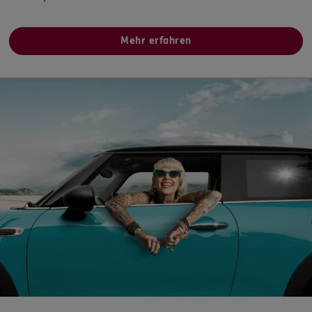
ERGO
Marvin Schlenker
Moltkestr. 33
,
76344
Eggenstein-Leo.
(8.4 km)
Mehr erfahren
Homepage besuchen
ERGO
Olga Haas
Daimlerstr. 46
,
76337
Waldbronn
(10.4 km)
Homepage besuchen
ERGO
Pawel Isanski
Bannwaldallee 38a
,
76185
Karlsruhe
(11.7 km)
Homepage besuchen
ERGO
Urszula Berlicka
Friedenstr. 5
,
76327
Pfinztal
(12.1 km)
Homepage besuchen
5
/5
ERGO