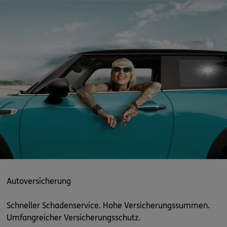
ERGO
Mikko Adam
Am Redder 14
,
24589
Nortorf
(25.1 km)
Homepage besuchen
ERGO
Jan-Philip Clasen
Rudolf-Diesel-Str. 19a
,
bei Ford Remer
24790
Schacht-Audorf
(26.3 km)
Homepage besuchen
ERGO
Natascha Brunswieck
Am Teich 1
,
24534
Neumünster
(28.8 km)
Homepage besuchen
Autoversicherung
Schneller Schadenservice. Hohe Versicherungssummen.
ERGO
Enrico Kollbach
Umfangreicher Versicherungsschutz.
Am Teich 1
,
24534
Neumünster
(28.8 km)