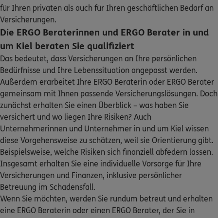
Homepage besuchen
für Ihren privaten als auch für Ihren geschäftlichen Bedarf an
Sehen Sie auf einen Blick Ihre Versicherungen bei ERGO,
dem ERGO Rechtsschutz und der DKV.
Versicherungen.
Die ERGO Beraterinnen und ERGO Berater in und
ERGO
Helmut Block
Zum Kundenportal
um Kiel beraten Sie qualifiziert
Schloßstr. 19
,
24103
Kiel
(1.4 km)
Das bedeutet, dass Versicherungen an Ihre persönlichen
Homepage besuchen
Bedürfnisse und Ihre Lebenssituation angepasst werden.
Außerdem erarbeitet Ihre ERGO Beraterin oder ERGO Berater
ERGO
Torsten Ziemann
gemeinsam mit Ihnen passende Versicherungslösungen. Doch
Knooper Weg 164
,
24105
Kiel
(1.9 km)
zunächst erhalten Sie einen Überblick – was haben Sie
Homepage besuchen
Schaden oder Leistungsfall melden
versichert und wo liegen Ihre Risiken? Auch
Unternehmerinnen und Unternehmer in und um Kiel wissen
ERGO
Frank-Thomas Bieker
Bequem online oder telefonisch
diese Vorgehensweise zu schätzen, weil sie Orientierung gibt.
Beispielsweise, welche Risiken sich finanziell abfedern lassen.
Eckernförder Str. 237
,
24119
Kronshagen
(2.4 km)
Insgesamt erhalten Sie eine individuelle Vorsorge für Ihre
Homepage besuchen
Rechnung einreichen
Versicherungen und Finanzen, inklusive persönlicher
Betreuung im Schadensfall.
ERGO
Sascha Deßbesell
Wenn Sie möchten, werden Sie rundum betreut und erhalten
Niemannsweg 59
,
24105
Kiel
(2.4 km)
eine ERGO Beraterin oder einen ERGO Berater, der Sie in
Homepage besuchen