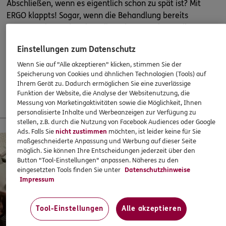
Homepage besuchen
Abschließen, wenn es eigentlich schon zu spät ist? Mit
ERGO klappts! Sogar, wenn die Behandlung bereits
begonnen hat. Oder ein Heil- und Kostenplan vorliegt –
ERGO
Oliver Rinne
super!
Seeblick 3b
,
24253
Probsteierhagen
(12.1 km)
Einstellungen zum Datenschutz
Homepage besuchen
37,60
€
monatlich
Wenn Sie auf "Alle akzeptieren" klicken, stimmen Sie der
Speicherung von Cookies und ähnlichen Technologien (Tools) auf
5
/5
ERGO
Ihrem Gerät zu. Dadurch ermöglichen Sie eine zuverlässige
Mehr erfahren
Funktion der Website, die Analyse der Websitenutzung, die
Lars Parucha
Messung von Marketingaktivitäten sowie die Möglichkeit, Ihnen
Kirchstr. 12
,
24214
Gettorf
(13.8 km)
personalisierte Inhalte und Werbeanzeigen zur Verfügung zu
Homepage besuchen
stellen, z.B. durch die Nutzung von Facebook Audiences oder Google
13 % Startbonus für junge Leute
Ads. Falls Sie
nicht zustimmen
möchten, ist leider keine für Sie
maßgeschneiderte Anpassung und Werbung auf dieser Seite
ERGO
David Schaefer
möglich. Sie können Ihre Entscheidungen jederzeit über den
Button "Tool-Einstellungen" anpassen. Näheres zu den
Kirchstr. 12
,
24214
Gettorf
(13.8 km)
eingesetzten Tools finden Sie unter
Datenschutzhinweise
Homepage besuchen
Impressum
ERGO
Kristina Diez
Tool-Einstellungen
Alle akzeptieren
Bahnhofstr. 1 b
,
24217
Schönberg
(18.2 km)