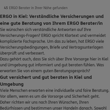
45
ERGO Berater in Ihrer Nähe gefunden
ERGO in Kiel: Verständliche Versicherungen und
ERGO
Armando-Ioan Bodescu
eine gute Beratung von Ihrem ERGO Berater/in
Möllingstraße 25
,
24103
Kiel
(0.4 km)
Sie wünschen sich verständliche Antworten auf Ihre
Homepage besuchen
Versicherungs-Fragen? ERGO spricht Klartext und vermeidet
Schaden oder Leistungsfall melden
komplizierte Fachsprache. Um das zu leben, hat ERGO viele
ERGO
Versicherungsbedingungen, Briefe und Vertragsunterlagen
Mike Dereli
Bequem online oder telefonisch
überprüft und verbessert.
Möllingstraße 25
,
24103
Kiel
(0.4 km)
Dazu gehört auch, dass Sie sich über Ihre Vorsorge hier in Kiel
Homepage besuchen
Rechnung einreichen
und Umgebung gut informiert und gut beraten fühlen. Was
erwarten Sie von einem guten Beratungsgespräch?
ERGO
Peter Fischer
Gut versichert und gut beraten in Kiel und
Kontakt
Eckernförder Str. 87
,
24116
Kiel
(0.8 km)
Umgebung
Homepage besuchen
Viele Menschen erwarten eine individuelle und faire Beratung.
Vor allem, wenn es um die Vorsorge und Sicherheit geht.
DKV
Gerjet Meyer
Daher richten wir uns nach Ihren Wünschen, Ihren
Meine Versicherungen
Jägersberg 18
,
24103
Kiel
(1.2 km)
Bedürfnissen und bestimmen unser Handeln danach. Sowohl