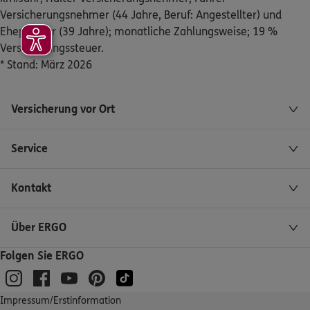
Versicherungsnehmer (44 Jahre, Beruf: Angestellter) und
Neue Reeperbahn 12
,
24837
Schleswig
(42.7 km)
Ehepartner (39 Jahre); monatliche Zahlungsweise; 19 %
Homepage besuchen
Versicherungssteuer.
* Stand: März 2026
ERGO
Thies Requardt
Gottorfstr. 3
,
24837
Schleswig
(42.9 km)
Homepage besuchen
Versicherung vor Ort
ERGO
Tanja Martfeld
Service
Inselstr. 18
,
25946
Wittdün auf Amrum
(45.3 km)
Homepage besuchen
Kontakt
ERGO
Jan-Philip Clasen
Über ERGO
Husumer-Str. 7a
,
24850
Schuby
(47.2 km)
Folgen Sie ERGO
Homepage besuchen
ERGO
Marc Andree Stegemann
Impressum/Erstinformation