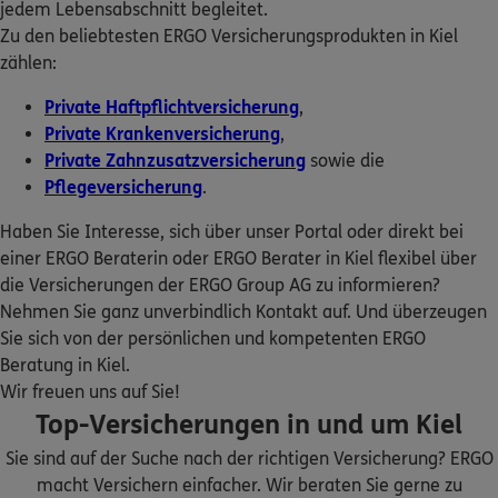
jedem Lebensabschnitt begleitet.
ERGO Berater finden
Zu den beliebtesten ERGO Versicherungsprodukten in Kiel
Kundenportal Log-in
ERGO
Alexandra Klobutski
zählen:
Neufeldtstraße 6
,
24118
Kiel-Ravensberg
(2.6 km)
Private Haftpflichtversicherung
,
Homepage besuchen
Private Krankenversicherung
,
Private Zahnzusatzversicherung
sowie die
ERGO
Igor Klobutski
Pflegeversicherung
.
Neufeldtstr. 6
,
24118
Kiel-Ravensberg
(2.6 km)
Haben Sie Interesse, sich über unser Portal oder direkt bei
Homepage besuchen
einer ERGO Beraterin oder ERGO Berater in Kiel flexibel über
die Versicherungen der ERGO Group AG zu informieren?
ERGO
Sven Thorben Finke
Nehmen Sie ganz unverbindlich Kontakt auf. Und überzeugen
Segeberger Landstr. 91
,
24145
Kiel
(4.3 km)
Sie sich von der persönlichen und kompetenten ERGO
Homepage besuchen
Beratung in Kiel.
Wir freuen uns auf Sie!
ERGO
Top-Versicherungen in und um Kiel
Thomas Lütt
Wollbergsredder 20
,
24113
Molfsee
(5.8 km)
Sie sind auf der Suche nach der richtigen Versicherung? ERGO
Homepage besuchen
macht Versichern einfacher. Wir beraten Sie gerne zu