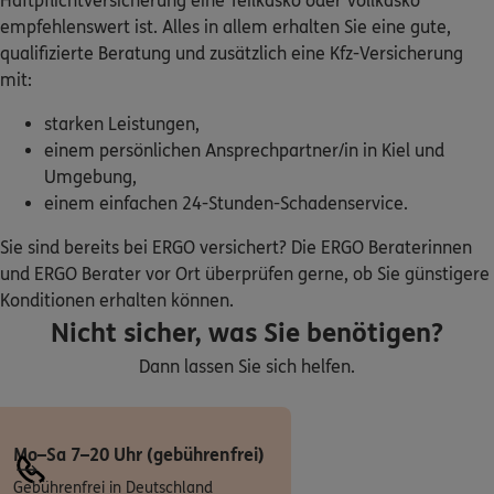
Haftpflichtversicherung eine Teilkasko oder Vollkasko
Swen Gallowsky
empfehlenswert ist. Alles in allem erhalten Sie eine gute,
Industriestr. 52
,
24610
Trappenkamp
(30.9 km)
qualifizierte Beratung und zusätzlich eine Kfz-Versicherung
Homepage besuchen
mit:
starken Leistungen,
ERGO
Nils Wellert
einem persönlichen Ansprechpartner/in in Kiel und
Industriestraße 52
,
24610
Trappenkamp
(30.9 km)
Umgebung,
Homepage besuchen
einem einfachen 24-Stunden-Schadenservice.
ERGO
Paul Möldner
Sie sind bereits bei ERGO versichert? Die ERGO Beraterinnen
und ERGO Berater vor Ort überprüfen gerne, ob Sie günstigere
Spreestraße 3a
,
24539
Neumünster
(31.8 km)
Konditionen erhalten können.
Homepage besuchen
Nicht sicher, was Sie benötigen?
ERGO
Andre Heiden
Dann lassen Sie sich helfen.
Grüner Weg 62 A
,
24635
Rickling
(35.4 km)
Homepage besuchen
Mo–Sa 7–20 Uhr (gebührenfrei)
ERGO
Sabrina-Anke Butz
Gebührenfrei in Deutschland