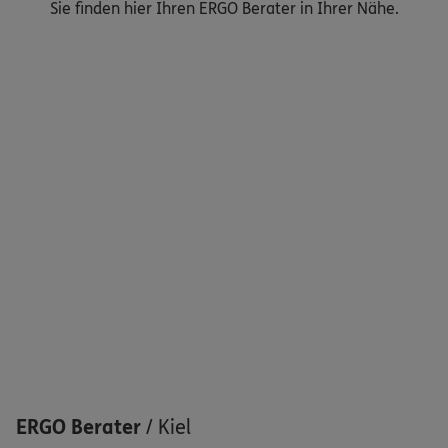
Sie finden hier Ihren ERGO Berater in Ihrer Nähe.
Nicht sicher, was Sie benötigen?
Dann lassen Sie sich helfen.
Bequem online oder telefonisch
Service
Meine Versicherungen
Sehen Sie auf einen Blick Ihre Versicherungen bei ERGO,
dem ERGO Rechtsschutz und der DKV.
ERGO Berater
/
Kiel
Zum Kundenportal