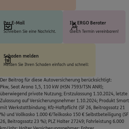
Friedrichstraße 23
,
24594
Hohenwestedt
(39.6 km)
Homepage besuchen
Per E-Mail
Ihr ERGO Berater
Schreiben Sie eine Nachricht.
Gleich Termin vereinbaren!
ERGO
Andre Ebert
Friedrichstr. 23
,
24594
Hohenwestedt
(39.6 km)
Homepage besuchen
Schaden melden
ERGO
Melden Sie Ihren Schaden einfach und schnell:
Timo Gehrke
Friedrichstr. 23
,
24594
Hohenwestedt
(39.6 km)
Der Beitrag für diese Autoversicherung berücksichtigt:
Homepage besuchen
Pkw, Seat Arona 1,5, 110 kW (HSN 7593/TSN ANR);
überwiegend private Nutzung; Erstzulassung 1.10.2024, letzte
ERGO
Timo Rinke
Zulassung auf Versicherungsnehmer 1.10.2024; Produkt Smart
Friedrichstr. 23
,
24594
Hohenwestedt
(39.6 km)
mit Werkstattbindung; Kfz-Haftpflicht (SF 26, Beitragssatz 21
Homepage besuchen
%) und Vollkasko 1.000 €/Teilkasko 150 € Selbstbeteiligung (SF
26, Beitragssatz 23 %); PLZ Halter 27249; Fahrleistung 6.000
ERGO
Tanja Ojo-Hübner
km/Jahr; Halter Versicherungsnehmer; Fahrer