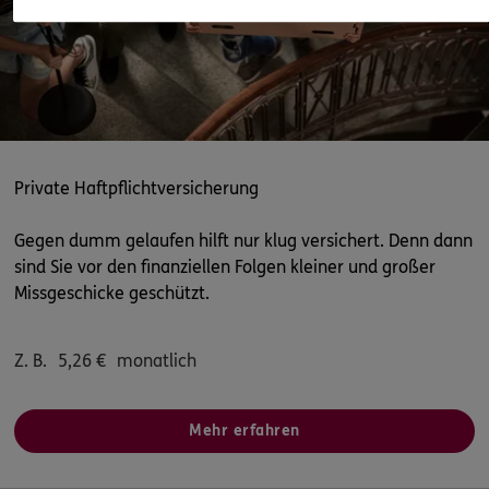
Homepage besuchen
ERGO
Tom Minuth
Bahnhofstr. 1b
,
24217
Schönberg
(18.2 km)
Homepage besuchen
ERGO
Private Haftpflichtversicherung
Jule Schuster
Bahnhofstr. 1 b
,
24217
Schönberg
(18.2 km)
Gegen dumm gelaufen hilft nur klug versichert. Denn dann
Homepage besuchen
sind Sie vor den finanziellen Folgen kleiner und großer
Missgeschicke geschützt.
ERGO
Stefan Kirzeniewski
Sauerstr. 8 A
,
24340
Eckernförde
(23.4 km)
Z. B.
5,26
€
monatlich
Homepage besuchen
ERGO
Oliver Behrend
Mehr erfahren
Brunoslust 26
,
24369
Waabs
(24.9 km)
Homepage besuchen