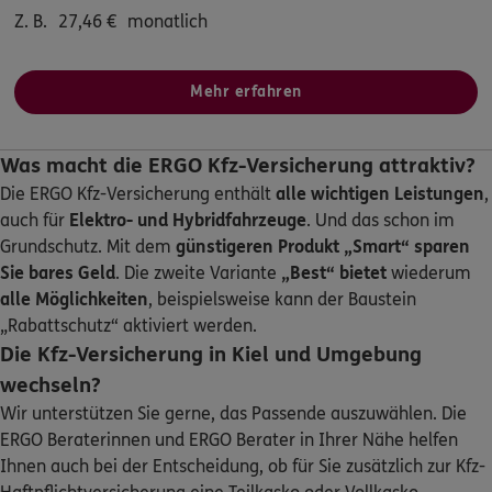
Homepage besuchen
Z. B.
27,46
€
monatlich
ERGO
Furqan Malik
Mehr erfahren
Am Teich 1
,
24534
Neumünster
(28.8 km)
Homepage besuchen
Was macht die ERGO Kfz-Versicherung attraktiv?
Die ERGO Kfz-Versicherung enthält
alle wichtigen Leistungen
,
ERGO
Martin Petow
auch für
Elektro- und Hybridfahrzeuge
. Und das schon im
Am Teich 1
,
3. OG über der Holsten-Galerie
24537
Grundschutz. Mit dem
günstigeren Produkt „Smart“
sparen
Neumünster
Sie bares Geld
. Die zweite Variante
„Best“ bietet
wiederum
(28.8 km)
Homepage besuchen
alle Möglichkeiten
, beispielsweise kann der Baustein
„Rabattschutz“ aktiviert werden.
Die Kfz-Versicherung in Kiel und Umgebung
ERGO
Fabian Brandt
wechseln?
Rutenkamp 12
,
24537
Neumünster
(29.7 km)
Wir unterstützen Sie gerne, das Passende auszuwählen. Die
Homepage besuchen
ERGO Beraterinnen und ERGO Berater in Ihrer Nähe helfen
Ihnen auch bei der Entscheidung, ob für Sie zusätzlich zur Kfz-
5
/5
ERGO