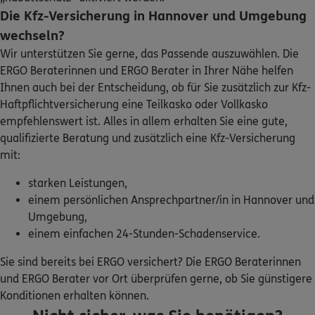
(9.3 km)
Die Kfz-Versicherung in Hannover und Umgebung
Homepage besuchen
wechseln?
Wir unterstützen Sie gerne, das Passende auszuwählen. Die
ERGO
Kim Thong Vu
ERGO Beraterinnen und ERGO Berater in Ihrer Nähe helfen
Weizenkamp 30
,
30952
Ronnenberg
(9.9 km)
Ihnen auch bei der Entscheidung, ob für Sie zusätzlich zur Kfz-
Homepage besuchen
Haftpflichtversicherung eine Teilkasko oder Vollkasko
empfehlenswert ist. Alles in allem erhalten Sie eine gute,
qualifizierte Beratung und zusätzlich eine Kfz-Versicherung
5
/5
ERGO
Meikel-Sven Trczinski
mit:
Rudolf-Breitscheid-Str. 2
,
30926
Seelze
(10.4 km)
starken Leistungen,
Homepage besuchen
einem persönlichen Ansprechpartner/in in Hannover und
Umgebung,
ERGO
Thorsten Ahrens
einem einfachen 24-Stunden-Schadenservice.
Steintor 2 C
,
30989
Gehrden
(10.9 km)
Sie sind bereits bei ERGO versichert? Die ERGO Beraterinnen
Homepage besuchen
und ERGO Berater vor Ort überprüfen gerne, ob Sie günstigere
Konditionen erhalten können.
ERGO
Thomas Straßner