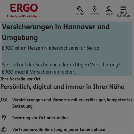
Menü
Suche
Berater
Log-in
Schließen
Versicherungen in Hannover und
Umgebung
Versicherung vor Ort
ERGO ist im Herzen Niedersachsens für Sie da
Sie sind auf der Suche nach der richtigen Versicherung?
ERGO macht Versichern einfacher.
Schaden oder Leistungsfall melden
Ihre Vorteile vor Ort
Persönlich, digital und immer in Ihrer Nähe
Bequem online oder telefonisch
Versicherungen und Vorsorge mit zuverlässiger, kompetenter
Rechnung einreichen
Betreuung
Beratung vor Ort oder online
Vertrauensvolle Beratung in jeder Lebensphase