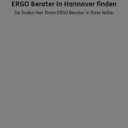
ERGO Berater in Hannover finden
Sie finden hier Ihren ERGO Berater in Ihrer Nähe.
Nicht sicher, was Sie benötigen?
Dann lassen Sie sich helfen.
Bequem online oder telefonisch
Service
Meine Versicherungen
Sehen Sie auf einen Blick Ihre Versicherungen bei ERGO,
dem ERGO Rechtsschutz und der DKV.
Zum Kundenportal