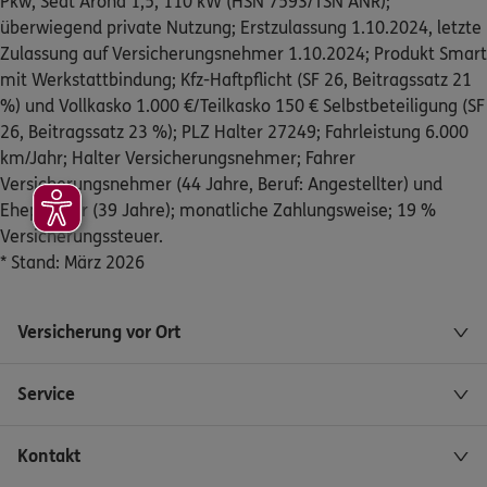
Pkw, Seat Arona 1,5, 110 kW (HSN 7593/TSN ANR);
ERGO
Stephan Böhmer
überwiegend private Nutzung; Erstzulassung 1.10.2024, letzte
Steller Str. 80
,
30916
Isernhagen
(14.9 km)
Zulassung auf Versicherungsnehmer 1.10.2024; Produkt Smart
Homepage besuchen
mit Werkstattbindung; Kfz-Haftpflicht (SF 26, Beitragssatz 21
%) und Vollkasko 1.000 €/Teilkasko 150 € Selbstbeteiligung (SF
4.9
/5
ERGO
26, Beitragssatz 23 %); PLZ Halter 27249; Fahrleistung 6.000
Christian Dawideit
km/Jahr; Halter Versicherungsnehmer; Fahrer
Marktstr. 4
,
31275
Lehrte
(16.7 km)
Versicherungsnehmer (44 Jahre, Beruf: Angestellter) und
Homepage besuchen
Ehepartner (39 Jahre); monatliche Zahlungsweise; 19 %
Versicherungssteuer.
* Stand: März 2026
ERGO
Judith Anklam
Egestorfer Str. 4
,
30890
Barsinghausen
(19.2 km)
Homepage besuchen
Versicherung vor Ort
ERGO
Julia-Anca Diacu
Service
Egestorfer Str. 4
,
30889
Barsinghausen
(19.2 km)
Homepage besuchen
Kontakt