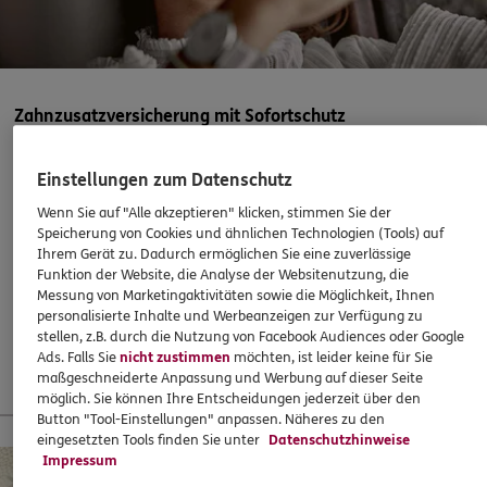
30165
Hannover
(4.1 km)
Homepage besuchen
ERGO
Zahnzusatzversicherung mit Sofortschutz
Regionaldirektion Hannover
Podbielskistraße 166
,
30177
Hannover
(4.3 km)
Abschließen, wenn es eigentlich schon zu spät ist? Mit
Homepage besuchen
Einstellungen zum Datenschutz
ERGO klappts! Sogar, wenn die Behandlung bereits
Wenn Sie auf "Alle akzeptieren" klicken, stimmen Sie der
begonnen hat. Oder ein Heil- und Kostenplan vorliegt –
DKV
Guido Liß
Speicherung von Cookies und ähnlichen Technologien (Tools) auf
super!
Ihrem Gerät zu. Dadurch ermöglichen Sie eine zuverlässige
Am Herrenhäuser Bahnhof 28
,
30419
Hannover
Funktion der Website, die Analyse der Websitenutzung, die
(4.7 km)
37,60
€
monatlich
Messung von Marketingaktivitäten sowie die Möglichkeit, Ihnen
Homepage besuchen
personalisierte Inhalte und Werbeanzeigen zur Verfügung zu
stellen, z.B. durch die Nutzung von Facebook Audiences oder Google
Mehr erfahren
Ads. Falls Sie
nicht zustimmen
möchten, ist leider keine für Sie
ERGO
Dennis Breitenreiter
maßgeschneiderte Anpassung und Werbung auf dieser Seite
möglich. Sie können Ihre Entscheidungen jederzeit über den
Schulenburger Landstraße 180
,
30419
Hannover
Button "Tool-Einstellungen" anpassen. Näheres zu den
(5.0 km)
13 % Startbonus für junge Leute
eingesetzten Tools finden Sie unter
Datenschutzhinweise
Homepage besuchen
Impressum