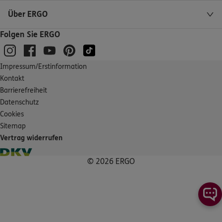
ERGO
Stefan Jacobi
Über ERGO
Egestorfer Straße 4
,
30890
Barsinghausen
(19.2 km)
Folgen Sie ERGO
Homepage besuchen
Impressum/Erstinformation
ERGO
Orcunkaan Karadirek
Kontakt
Egestorfer Str. 4
,
30890
Barsinghausen
(19.2 km)
Barrierefreiheit
Homepage besuchen
Datenschutz
Cookies
ERGO
Markus Oliver Mäurer
Sitemap
Egestorfer Str. 4
,
30890
Barsinghausen
(19.2 km)
Vertrag widerrufen
Homepage besuchen
© 2026 ERGO
ERGO
Cordula Dittrich
Sylter Str. 2 (Postanschrift)
,
(nur Postanschrift)
31303
Burgdorf
(19.6 km)
Homepage besuchen