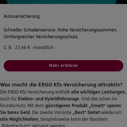
5
/5
ERGO
Autoversicherung
Andreas Fröher
Akeleiweg 6
,
30655
Hannover
(7.6 km)
Schneller Schadenservice. Hohe Versicherungssummen.
Homepage besuchen
Umfangreicher Versicherungsschutz.
Z. B.
27,46
€
monatlich
ERGO
Philipp Besecke
Berliner Allee 14
,
30175
Hannover
(8.3 km)
Homepage besuchen
Mehr erfahren
ERGO
Marcel Fischer
Was macht die ERGO Kfz-Versicherung attraktiv?
Emil-von-Behring-Str. 6
,
30853
Langenhagen
Die ERGO Kfz-Versicherung enthält
alle wichtigen Leistungen
,
(9.2 km)
auch für
Elektro- und Hybridfahrzeuge
. Und das schon im
Homepage besuchen
Grundschutz. Mit dem
günstigeren Produkt „Smart“
sparen
Sie bares Geld
. Die zweite Variante
„Best“ bietet
wiederum
ERGO
Yakup Ferhat Atag
alle Möglichkeiten
, beispielsweise kann der Baustein
Am Pferdemarkt 9c
,
30853
Langenhagen
„Rabattschutz“ aktiviert werden.