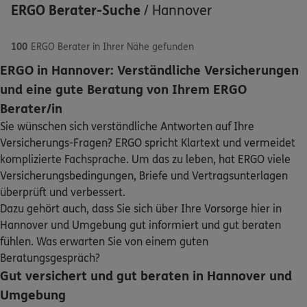
ERGO Berater-Suche
/
Hannover
100
ERGO Berater in Ihrer Nähe gefunden
ERGO in Hannover: Verständliche Versicherungen
ERGO
Anh Vu Nguyen
und eine gute Beratung von Ihrem ERGO
Schaden oder Leistungsfall melden
Klostergang 1
,
30159
Hannover
(0.1 km)
Berater/in
Homepage besuchen
Sie wünschen sich verständliche Antworten auf Ihre
Bequem online oder telefonisch
Versicherungs-Fragen? ERGO spricht Klartext und vermeidet
ERGO
Schirin Mirza Khalaf
komplizierte Fachsprache. Um das zu leben, hat ERGO viele
Rechnung einreichen
Versicherungsbedingungen, Briefe und Vertragsunterlagen
Oster staße 47
,
30159
Hannover
(0.6 km)
überprüft und verbessert.
Homepage besuchen
Dazu gehört auch, dass Sie sich über Ihre Vorsorge hier in
Kontakt
Hannover und Umgebung gut informiert und gut beraten
4.8
/5
DKV
fühlen. Was erwarten Sie von einem guten
Jens Schönborn
Beratungsgespräch?
Berliner Allee 14
,
30175
Hannover
(1.5 km)
Gut versichert und gut beraten in Hannover und
Homepage besuchen
Meine Versicherungen
Umgebung