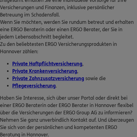
Insgesamt erhalten Sie eine individuelle Vorsorge für Ihre
ERGO Berater finden
Versicherungen und Finanzen, inklusive persönlicher
ERGO
Georg Abel
Betreuung im Schadensfall.
Kundenportal Log-in
Jordanstr. 26
,
30173
Hannover
(2.7 km)
Wenn Sie möchten, werden Sie rundum betreut und erhalten
Homepage besuchen
eine ERGO Beraterin oder einen ERGO Berater, der Sie in
jedem Lebensabschnitt begleitet.
Zu den beliebtesten ERGO Versicherungsprodukten in
ERGO
Dean Ahlborn
Hannover zählen:
Jordanstraße 26
,
30173
Hannover
(2.7 km)
Homepage besuchen
Private Haftpflichtversicherung
,
Private Krankenversicherung
,
5
/5
ERGO
Private Zahnzusatzversicherung
sowie die
Andreas Hildebrandt
Pflegeversicherung
.
Jordanstr. 26
,
30173
Hannover
(2.7 km)
Haben Sie Interesse, sich über unser Portal oder direkt bei
Homepage besuchen
einer ERGO Beraterin oder ERGO Berater in Hannover flexibel
über die Versicherungen der ERGO Group AG zu informieren?
5
/5
ERGO
Nehmen Sie ganz unverbindlich Kontakt auf. Und überzeugen
Daniel Werner
Sie sich von der persönlichen und kompetenten ERGO
Jordanstr. 26
,
30173
Hannover
(2.7 km)
Beratung in Hannover.