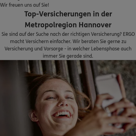
Homepage besuchen
Wir freuen uns auf Sie!
Top-Versicherungen in der
ERGO
Tobias Wypior
Metropolregion Hannover
Jordanstr. 26
,
30173
Hannover
(2.7 km)
Sie sind auf der Suche nach der richtigen Versicherung? ERGO
Homepage besuchen
macht Versichern einfacher. Wir beraten Sie gerne zu
Versicherung und Vorsorge - in welcher Lebensphase auch
ERGO
Stephan Sandvoß
immer Sie gerade sind.
Ricklinger Stadtweg 8
,
30459
Hannover
(2.9 km)
Homepage besuchen
ERGO
Vu Dan Duc Man
Wichmannstr. 22
,
30519
Hannover
(3.9 km)
Homepage besuchen
5
/5
ERGO
Jörg Erhard Drath
Vahrenwalder Straße 205
,
7.Stock mit Fahrstuhl