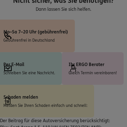
Nicht sicher, was Sie benötigen?
Steintor 2 C
,
30989
Gehrden
(10.9 km)
Dann lassen Sie sich helfen.
Homepage besuchen
5
/5
ERGO
Mo–Sa 7–20 Uhr (gebührenfrei)
Guido Baumer
Gebührenfrei in Deutschland
Glockenkuhle 20
,
30823
Garbsen
(11.5 km)
Homepage besuchen
ERGO
Dennis Meergans
Per E-Mail
Ihr ERGO Berater
Egestorfer Straße 4
,
30890
Barsinghausen
Schreiben Sie eine Nachricht.
Gleich Termin vereinbaren!
(12.8 km)
Homepage besuchen
Schaden melden
ERGO
Dennis Meergans
Melden Sie Ihren Schaden einfach und schnell:
Levester Mühle 8
,
30989
Gehrden
(12.8 km)
Homepage besuchen
Der Beitrag für diese Autoversicherung berücksichtigt: