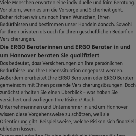
Viele Menschen erwarten eine individuelle und faire Beratung.
DKV
Niklas Schönborn
Sehen Sie auf einen Blick Ihre Versicherungen bei ERGO,
Vor allem, wenn es um die Vorsorge und Sicherheit geht.
dem ERGO Rechtsschutz und der DKV.
Berliner Allee 14
,
30175
Hannover
(1.5 km)
Daher richten wir uns nach Ihren Wünschen, Ihren
Homepage besuchen
Bedürfnissen und bestimmen unser Handeln danach. Sowohl
Zum Kundenportal
für Ihren privaten als auch für Ihren geschäftlichen Bedarf an
DKV
Udo von Craushaar
Versicherungen.
Die ERGO Beraterinnen und ERGO Berater in und
Bramfelder Chaussee 158
,
22177
Hamburg
(1.5 km)
um Hannover beraten Sie qualifiziert
Homepage besuchen
Das bedeutet, dass Versicherungen an Ihre persönlichen
Bedürfnisse und Ihre Lebenssituation angepasst werden.
Schaden oder Leistungsfall melden
5
/5
ERGO
Außerdem erarbeitet Ihre ERGO Beraterin oder ERGO Berater
Deniz Cevirme
gemeinsam mit Ihnen passende Versicherungslösungen. Doch
Bequem online oder telefonisch
Bandelstraße 41
,
30171
Hannover
(2.1 km)
zunächst erhalten Sie einen Überblick – was haben Sie
Homepage besuchen
versichert und wo liegen Ihre Risiken? Auch
Rechnung einreichen
Unternehmerinnen und Unternehmer in und um Hannover
wissen diese Vorgehensweise zu schätzen, weil sie
ERGO
Klaus Walther
Orientierung gibt. Beispielsweise, welche Risiken sich finanziell
Bandelstr. 41
,
30171
Hannover
(2.1 km)
abfedern lassen.
Homepage besuchen