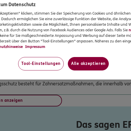
ginn – ohne Wartezeiten. Selbst wenn Sie schon beim Zahnarz
 zum Datenschutz
DKV
haar
Zahnersatzbehandlungen sind selbstverständlich mitversichert
akzeptieren" klicken, stimmen Sie der Speicherung von Cookies und ähnlichen
ee 158
,
22177
Hamburg
. Dadurch ermöglichen Sie eine zuverlässige Funktion der Website, die Analy
rketingaktivitäten sowie die Möglichkeit, Ihnen personalisierte Inhalte und
n
n, z.B. durch die Nutzung von Facebook Audiences oder Google Ads. Falls Sie
n
huss Ihrer gesetzlichen Krankenkasse für Zahnersatz bis maxi
r keine für Sie maßgeschneiderte Anpassung und Werbung auf dieser Seite mö
h reduziert und sinkt bestenfalls auf 0 €.
erzeit über den Button "Tool-Einstellungen" anpassen. Näheres zu den einge
ERGO
hutzhinweise
Impressum
171
Hannover
(2.1 km)
ne ist mitversichert.
Tool-Einstellungen
Alle akzeptieren
n
erungsschutz
ERGO
ngsschutz besteht für Zahnersatzmaßnahmen, die innerhalb v
1
Hannover
(2.1 km)
n
en anzeigen
ERGO
Das sagen 
Hannover
(2.7 km)
n