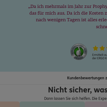
Da ich mehrmals im Jahr zur Prophy
ERGO
das für mich aus. Da ich die Kosten
173
Hannover
(2.7 km)
nach wenigen Tagen ist alles erl
n
schne
ERGO
brandt
Hannover
(2.7 km)
Ermittelt a
n
der ERGO K
ERGO
Kundenbewertungen z
Hannover
(2.7 km)
n
Nicht sicher, wa
Dann lassen Sie sich helfen. Die Expe
ERGO
3
Hannover
(2.7 km)