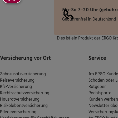
Homepage besuche
Mo–Sa 7–20 Uhr (gebühre
Gebührenfrei in Deutschland
Stephan Sandv
Ricklinger Stadtweg
(2.9 km)
Dies ist ein Produkt der ERGO K
Homepage besuche
Vu Dan Duc M
Versicherung vor Ort
Service
Wichmannstr. 22
,
3
Homepage besuche
Zahnzusatzversicherung
Im ERGO Kunden
Reiseversicherung
Schaden oder L
5
/5
Kfz-Versicherung
Ratgeber
Jörg Erhard Dr
Rechtsschutzversicherung
Rechtsportal
Vahrenwalder Straß
Hausratversicherung
Kunden werben
Fahrstuhl
30165
Ha
Risikolebensversicherung
Newsletter abo
(4.1 km)
Pflegeversicherung
Homepage besuche
Versicherungs