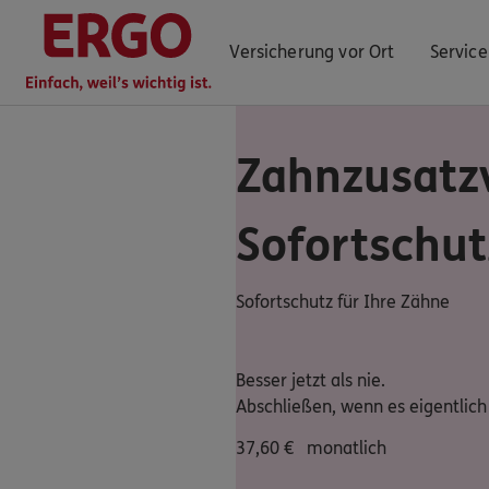
Versicherung vor Ort
Service
Zahnzusatz
ERGO Berater finden
Sofortschut
Kundenportal Log-in
Sofortschutz für Ihre Zähne
Besser jetzt als nie.
Abschließen, wenn es eigentlich 
37,60
€
monatlich