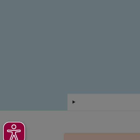
Dean Ahlborn
Jordanstraße 26
,
30
Homepage besuche
5
/5
Andreas Hilde
Jordanstr. 26
,
30173
Homepage besuche
5
/5
Daniel Werner
Jordanstr. 26
,
30173
Homepage besuche
Tobias Wypior
Jordanstr. 26
,
3017