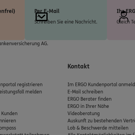
n
nfrei)
Per E-Mail
Ihr ER
Schreiben Sie eine Nachricht.
Gleich T
ERGO
oß
 8
,
30459
Hannover
rankenversicherung AG.
n
ERGO
an
Kontakt
0519
Hannover
(3.9 km)
n
portal registrieren
Im ERGO Kundenportal anmel
eistungsfall melden
E-Mail schreiben
ERGO
ERGO Berater finden
ath
ERGO in Ihrer Nähe
e 205
,
7.Stock mit
 Kunden
Videoberatung
nnover
nnieren
Auskunft zu bestehenden Vert
n
kompass
Lob & Beschwerde mitteilen