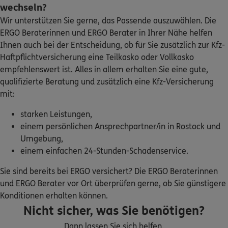
Homepage besuchen
wechseln?
Wir unterstützen Sie gerne, das Passende auszuwählen. Die
ERGO
ERGO Beraterinnen und ERGO Berater in Ihrer Nähe helfen
Simone Gawron
Ihnen auch bei der Entscheidung, ob für Sie zusätzlich zur Kfz-
Am Graben 3
,
18279
Lalendorf
(44.9 km)
Haftpflichtversicherung eine Teilkasko oder Vollkasko
Homepage besuchen
empfehlenswert ist. Alles in allem erhalten Sie eine gute,
qualifizierte Beratung und zusätzlich eine Kfz-Versicherung
ERGO
Christiane Geist
mit:
Mühlengrube 38
,
23966
Wismar
(46.0 km)
starken Leistungen,
Homepage besuchen
einem persönlichen Ansprechpartner/in in Rostock und
Umgebung,
ERGO
Annett Ahrens
einem einfachen 24-Stunden-Schadenservice.
Lübsche Str. 27
,
23966
Wismar
(46.6 km)
Homepage besuchen
Sie sind bereits bei ERGO versichert? Die ERGO Beraterinnen
und ERGO Berater vor Ort überprüfen gerne, ob Sie günstigere
Konditionen erhalten können.
ERGO
Stephan Höch
Nicht sicher, was Sie benötigen?
Dankwartstr. 34 a
,
23966
Wismar
(46.6 km)
Homepage besuchen
Dann lassen Sie sich helfen.