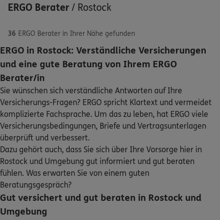
ERGO Berater
/
Rostock
36
ERGO Berater in Ihrer Nähe gefunden
ERGO in Rostock: Verständliche Versicherungen
ERGO
Jerzy Sobolewski
und eine gute Beratung von Ihrem ERGO
Schaden oder Leistungsfall melden
Hamburgér Str. 30
,
18069
Rostock
(0.5 km)
Berater/in
Homepage besuchen
Sie wünschen sich verständliche Antworten auf Ihre
Bequem online oder telefonisch
Versicherungs-Fragen? ERGO spricht Klartext und vermeidet
ERGO
Andre Kreft
komplizierte Fachsprache. Um das zu leben, hat ERGO viele
Rechnung einreichen
Versicherungsbedingungen, Briefe und Vertragsunterlagen
Ulrich-von-Hutten-Str. 33
,
18069
Rostock
(1.3 km)
überprüft und verbessert.
Homepage besuchen
Dazu gehört auch, dass Sie sich über Ihre Vorsorge hier in
Kontakt
Rostock und Umgebung gut informiert und gut beraten
ERGO
Sven Pelz
fühlen. Was erwarten Sie von einem guten
Ulrich-von-Hutten-Str. 33
,
18069
Rostock
(1.3 km)
Beratungsgespräch?
Homepage besuchen
Gut versichert und gut beraten in Rostock und
Meine Versicherungen
Umgebung
ERGO
Tom Schröder