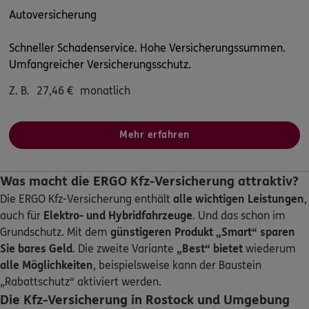
Homepage besuchen
Autoversicherung
4.8
/5
ERGO
Schneller Schadenservice. Hohe Versicherungssummen.
Max Budweg
Umfangreicher Versicherungsschutz.
Mühlenstr. 49
,
18273
Güstrow
(33.4 km)
Z. B.
27,46
€
monatlich
Homepage besuchen
ERGO
Anke Weitendorf
Mehr erfahren
Gleviner Str. 4
,
18273
Güstrow
(33.5 km)
Homepage besuchen
Was macht die ERGO Kfz-Versicherung attraktiv?
Die ERGO Kfz-Versicherung enthält
alle wichtigen Leistungen
,
ERGO
Angelika Wilcken
auch für
Elektro- und Hybridfahrzeuge
. Und das schon im
Brüeler Str. 11
,
19417
Warin
(40.7 km)
Grundschutz. Mit dem
günstigeren Produkt „Smart“
sparen
Homepage besuchen
Sie bares Geld
. Die zweite Variante
„Best“ bietet
wiederum
alle Möglichkeiten
, beispielsweise kann der Baustein
ERGO
Thomas Buchholz
„Rabattschutz“ aktiviert werden.
Die Kfz-Versicherung in Rostock und Umgebung
Karl-Marx-Str. 15
,
18465
Tribsees
(43.5 km)