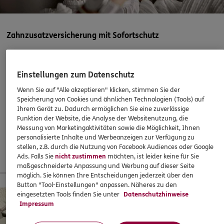
DKV
Daniela Lis
Lortzingstr. 18
,
18119
Rostock
(8.9 km)
Homepage besuchen
Zahnzusatzversicherung mit Sofortschutz
5
/5
ERGO
Abschließen, wenn es eigentlich schon zu spät ist? Mit
Christian Ullerich
ERGO klappts! Sogar, wenn die Behandlung bereits
Einstellungen zum Datenschutz
Lortzingstr. 17
,
18119
Rostock
(8.9 km)
begonnen hat. Oder ein Heil- und Kostenplan vorliegt –
Wenn Sie auf "Alle akzeptieren" klicken, stimmen Sie der
Homepage besuchen
super!
Speicherung von Cookies und ähnlichen Technologien (Tools) auf
Ihrem Gerät zu. Dadurch ermöglichen Sie eine zuverlässige
37,60
€
monatlich
Funktion der Website, die Analyse der Websitenutzung, die
ERGO
Mehmet Berdan Durmaz
Messung von Marketingaktivitäten sowie die Möglichkeit, Ihnen
Am Kamp 7
,
18209
Bad Doberan
(12.4 km)
personalisierte Inhalte und Werbeanzeigen zur Verfügung zu
Mehr erfahren
stellen, z.B. durch die Nutzung von Facebook Audiences oder Google
Homepage besuchen
Ads. Falls Sie
nicht zustimmen
möchten, ist leider keine für Sie
maßgeschneiderte Anpassung und Werbung auf dieser Seite
ERGO
möglich. Sie können Ihre Entscheidungen jederzeit über den
Denis Rudkov
13 % Startbonus für junge Leute
Button "Tool-Einstellungen" anpassen. Näheres zu den
Am Kamp 7
,
18209
Bad Doberan
(12.4 km)
eingesetzten Tools finden Sie unter
Datenschutzhinweise
Homepage besuchen
Impressum