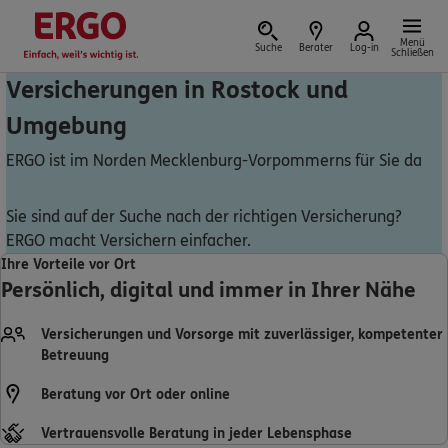
Menü
Suche
Berater
Log-in
Schließen
Versicherungen in Rostock und
Umgebung
Versicherung vor Ort
ERGO ist im Norden Mecklenburg-Vorpommerns für Sie da
Sie sind auf der Suche nach der richtigen Versicherung?
ERGO macht Versichern einfacher.
Schaden oder Leistungsfall melden
Ihre Vorteile vor Ort
Persönlich, digital und immer in Ihrer Nähe
Bequem online oder telefonisch
Versicherungen und Vorsorge mit zuverlässiger, kompetenter
Rechnung einreichen
Betreuung
Beratung vor Ort oder online
Vertrauensvolle Beratung in jeder Lebensphase