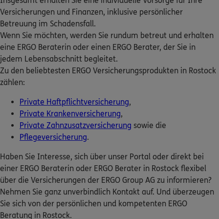
Insgesamt erhalten Sie eine individuelle Vorsorge für Ihre
Stephanstr. 2
,
18055
Rostock
(3.4 km)
ERGO Berater finden
Versicherungen und Finanzen, inklusive persönlicher
Homepage besuchen
Betreuung im Schadensfall.
Kundenportal Log-in
Wenn Sie möchten, werden Sie rundum betreut und erhalten
5
/5
ERGO
eine ERGO Beraterin oder einen ERGO Berater, der Sie in
Andre Lange
jedem Lebensabschnitt begleitet.
Grubenstr. 25
,
18055
Rostock
(3.4 km)
Zu den beliebtesten ERGO Versicherungsprodukten in Rostock
Homepage besuchen
zählen:
Private Haftpflichtversicherung
,
5
/5
ERGO
Private Krankenversicherung
,
Thomas Waldow
Private Zahnzusatzversicherung
sowie die
Grubenstr. 25
,
18055
Rostock
(3.4 km)
Pflegeversicherung
.
Homepage besuchen
Haben Sie Interesse, sich über unser Portal oder direkt bei
ERGO
einer ERGO Beraterin oder ERGO Berater in Rostock flexibel
Dirk Lucyga
über die Versicherungen der ERGO Group AG zu informieren?
Wollenweberstraße 29
,
18055
Rostock
(3.7 km)
Nehmen Sie ganz unverbindlich Kontakt auf. Und überzeugen
Homepage besuchen
Sie sich von der persönlichen und kompetenten ERGO
Beratung in Rostock.