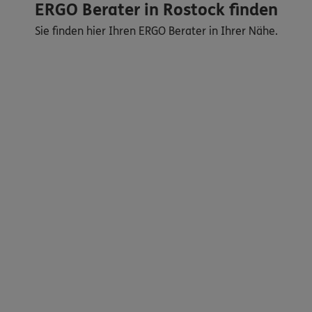
ERGO Berater in Rostock finden
Sie finden hier Ihren ERGO Berater in Ihrer Nähe.
Nicht sicher, was Sie benötigen?
Dann lassen Sie sich helfen.
Bequem online oder telefonisch
Service
Meine Versicherungen
Sehen Sie auf einen Blick Ihre Versicherungen bei ERGO,
dem ERGO Rechtsschutz und der DKV.
Zum Kundenportal