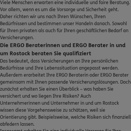
Viele Menschen erwarten eine individuelle und faire Beratung.
Sehen Sie auf einen Blick Ihre Versicherungen bei ERGO,
Ulrich-von-Hutten-Str. 33
,
18069
Rostock
(1.3 km)
Vor allem, wenn es um die Vorsorge und Sicherheit geht.
dem ERGO Rechtsschutz und der DKV.
Homepage besuchen
Daher richten wir uns nach Ihren Wünschen, Ihren
Bedürfnissen und bestimmen unser Handeln danach. Sowohl
Zum Kundenportal
ERGO
für Ihren privaten als auch für Ihren geschäftlichen Bedarf an
Yvonne Zettl
Versicherungen.
Am Kamp 7
,
18209
Bad Doberan
(1.3 km)
Die ERGO Beraterinnen und ERGO Berater in und
Homepage besuchen
um Rostock beraten Sie qualifiziert
Das bedeutet, dass Versicherungen an Ihre persönlichen
ERGO
Uwe Banitz
Bedürfnisse und Ihre Lebenssituation angepasst werden.
Schaden oder Leistungsfall melden
Wismarsche Str. 27
,
18057
Rostock
(2.0 km)
Außerdem erarbeitet Ihre ERGO Beraterin oder ERGO Berater
Homepage besuchen
gemeinsam mit Ihnen passende Versicherungslösungen. Doch
Bequem online oder telefonisch
zunächst erhalten Sie einen Überblick – was haben Sie
ERGO
Stefan Czarnetzki
versichert und wo liegen Ihre Risiken? Auch
Rechnung einreichen
Wismarsche Str. 27
,
18057
Rostock
(2.0 km)
Unternehmerinnen und Unternehmer in und um Rostock
Homepage besuchen
wissen diese Vorgehensweise zu schätzen, weil sie
Orientierung gibt. Beispielsweise, welche Risiken sich finanziell
abfedern lassen.
ERGO
Hannes Kaselow