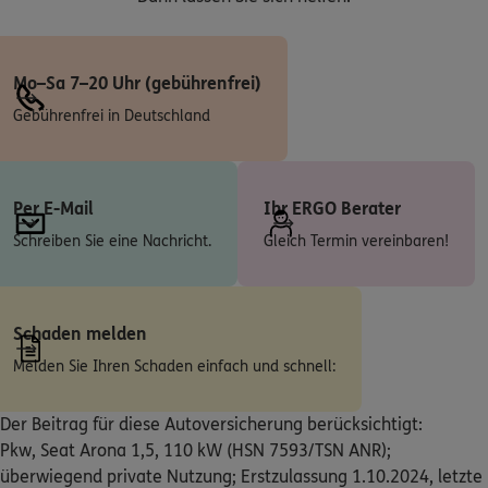
ERGO
André Boldt
Mo–Sa 7–20 Uhr (gebührenfrei)
Schweriner Str. 24
,
23970
Wismar
(46.9 km)
Homepage besuchen
Gebührenfrei in Deutschland
Per E-Mail
Ihr ERGO Berater
Schreiben Sie eine Nachricht.
Gleich Termin vereinbaren!
Schaden melden
Melden Sie Ihren Schaden einfach und schnell:
Der Beitrag für diese Autoversicherung berücksichtigt:
Pkw, Seat Arona 1,5, 110 kW (HSN 7593/TSN ANR);
überwiegend private Nutzung; Erstzulassung 1.10.2024, letzte