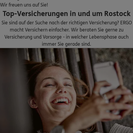
ERGO
Tobias Paschke
Wir freuen uns auf Sie!
Satower Strasse 77
,
18198
Kritzmow
(4.3 km)
Top-Versicherungen in und um Rostock
Homepage besuchen
Sie sind auf der Suche nach der richtigen Versicherung? ERGO
macht Versichern einfacher. Wir beraten Sie gerne zu
DKV
Michael Lange
Versicherung und Vorsorge - in welcher Lebensphase auch
Trotzenburger Weg 15
,
18057
Rostock
(6.4 km)
immer Sie gerade sind.
Homepage besuchen
ERGO
Domenik Jeschke
Am Campus 25
,
18182
Bentwisch
(7.1 km)
Homepage besuchen
4.9
/5
ERGO
Silvia Weiß
Am Campus 25
,
18182
Bentwisch
(7.1 km)
Homepage besuchen