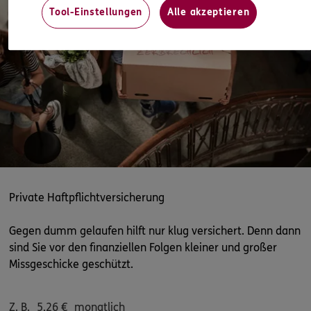
4.9
/5
ERGO
Tool-Einstellungen
Alle akzeptieren
Jörn Westphal
Neue Reihe 8
,
18209
Bad Doberan
(12.7 km)
Homepage besuchen
ERGO
Simone Warnke
Doberaner Str. 6
,
18211
Retschow OT Stülow
(14.8 km)
Homepage besuchen
ERGO
Ulrike Pritzner
Private Haftpflichtversicherung
Dorfstr. 1
,
18209
Wittenbeck
(18.8 km)
Homepage besuchen
Gegen dumm gelaufen hilft nur klug versichert. Denn dann
sind Sie vor den finanziellen Folgen kleiner und großer
5
/5
ERGO
Missgeschicke geschützt.
Karsten Simon
Onkel - Bräsigstr. 1
,
18181
Graal Müritz
(20.1 km)
Z. B.
5,26
€
monatlich