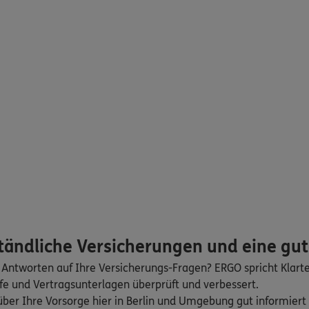
115
Berlin
(1.3 km)
n
ERGO
Arndt
115
Berlin
(1.3 km)
n
ERGO
ardt
115
Berlin
(1.3 km)
n
ständliche Versicherungen und eine gu
ERGO
115
Berlin
(1.3 km)
 Antworten auf Ihre Versicherungs-Fragen? ERGO spricht Klart
n
fe und Vertragsunterlagen überprüft und verbessert.
 über Ihre Vorsorge hier in Berlin und Umgebung gut informie