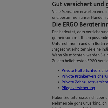
Gut versichert und 
Michael Glaser
Krausnickstr. 13
,
10
Viele Menschen erwarten eine in
Homepage besuche
und bestimmen unser Handeln dan
Die ERGO Beraterinn
Teodora Glaser
Das bedeutet, dass Versicherun
Krausnickstr. 13
,
10
gemeinsam mit Ihnen passende V
Homepage besuche
Unternehmer in und um Berlin wis
Insgesamt erhalten Sie eine indi
Wenn Sie möchten, werden Sie r
4.9
/
Zu den beliebtesten ERGO Versic
Robert A. Hale
Rheinsberger Str. 76
Private Haftpflichtversich
(1.3 km)
Private Krankenversicheru
Homepage besuche
Private Zahnzusatzversich
Pflegeversicherung
.
Hasan Gamsiz
Haben Sie Interesse, sich über u
Voltastr. 23
,
13355
B
Nehmen Sie ganz unverbindlich 
Homepage besuche