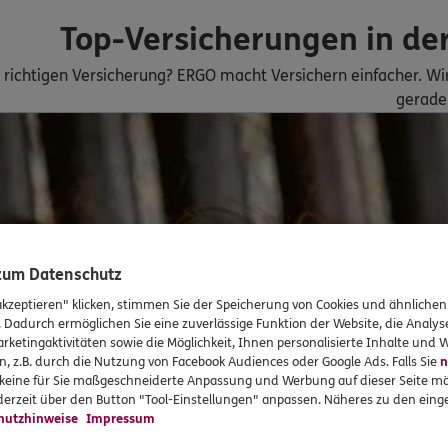
Top-Versicherungen in der
ERGO
r richtigen Versicherung? ERGO macht Versichern einfacher. W
geschoß
10115
Berlin
gerade 
n
ERGO
ko
115
Berlin
(1.3 km)
n
 zum Datenschutz
ERGO
akzeptieren" klicken, stimmen Sie der Speicherung von Cookies und ähnlichen
357
Berlin
(1.7 km)
. Dadurch ermöglichen Sie eine zuverlässige Funktion der Website, die Analy
rketingaktivitäten sowie die Möglichkeit, Ihnen personalisierte Inhalte und
n
n, z.B. durch die Nutzung von Facebook Audiences oder Google Ads. Falls Sie
n
r keine für Sie maßgeschneiderte Anpassung und Werbung auf dieser Seite mö
ERGO
erzeit über den Button "Tool-Einstellungen" anpassen. Näheres zu den einge
n Acar
hutzhinweise
Impressum
0117
Berlin
(2.1 km)