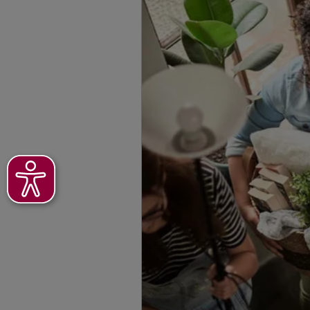
Arun Srikanth
Putbusser Str. 49
,
13
Homepage besuche
Giuliano Todor
Taubenstraße 20
,
1
Homepage besuche
Cihat Yasar
Lynarstr. 19
,
13353
Homepage besuche
Seyed Saleh Gh
Am Karlsbad 32
,
10
Homepage besuche