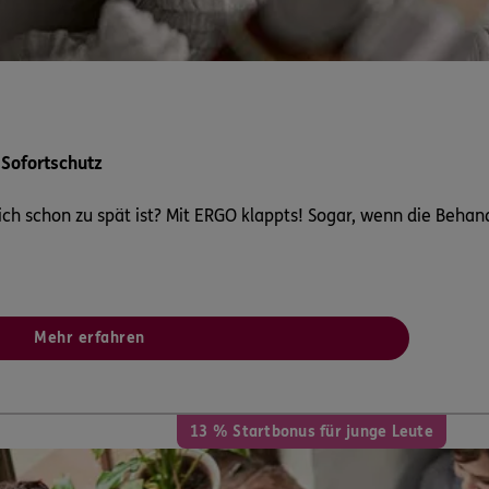
ERGO
ERGO
10117
Berlin
n
 Sofortschutz
ERGO
ski
ch schon zu spät ist? Mit ERGO klappts! Sogar, wenn die Behan
7
Berlin
(2.1 km)
n
ERGO
ya
7
Berlin
(2.1 km)
Mehr erfahren
n
ERGO
13 % Startbonus für junge Leute
7
Berlin
(2.1 km)
n