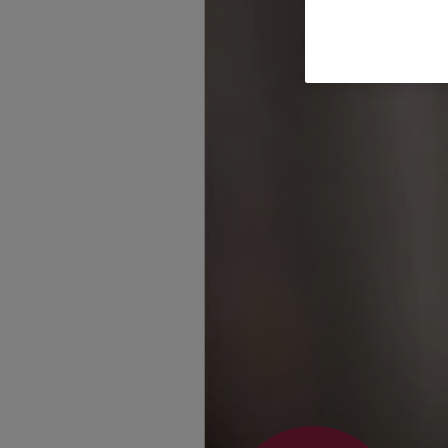
Homepage besuche
Seher Celik
Taubenstraße 20
,
1
Homepage besuche
Ugur Yakup Co
Taubenstraße 20
,
1
Homepage besuche
Kenan Erkan
Taubenstraße 20
,
1
Homepage besuche
Hussein Fakih
Taubenstraße 20
,
1
Homepage besuche