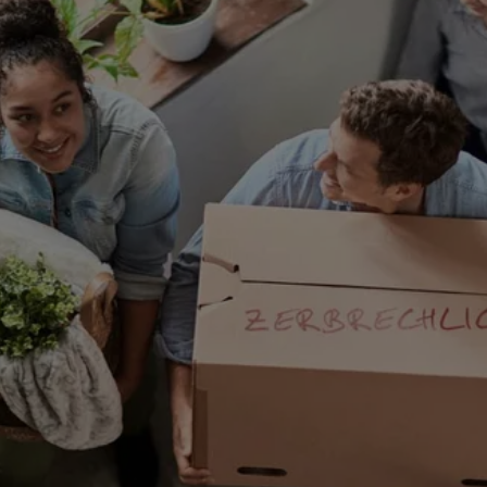
ERGO
an
355
Berlin
(2.1 km)
n
ERGO
ovic
0117
Berlin
(2.1 km)
n
ERGO
Berlin
(2.1 km)
n
ERGO
oraishi
785
Berlin
(2.5 km)
n