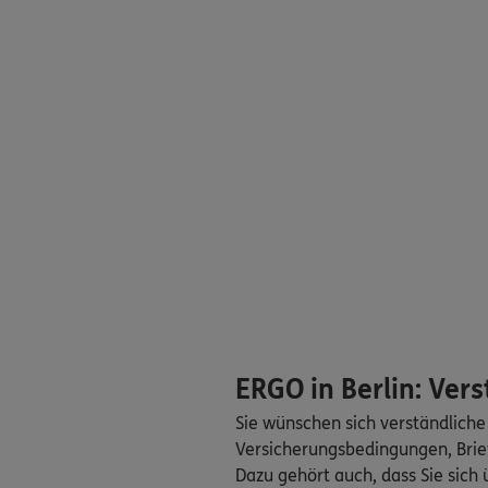
Stefan Anger
Krausnickstr. 13
,
10
Homepage besuche
Mario Jochen 
Krausnickstr. 13
,
10
Homepage besuche
5
/5
Gabriele Bernh
Krausnickstr. 13
,
10
Homepage besuche
ERGO in Berlin: Ver
Michael Glaser
Krausnickstr. 13
,
10
Sie wünschen sich verständliche
Homepage besuche
Versicherungsbedingungen, Brie
Dazu gehört auch, dass Sie sich