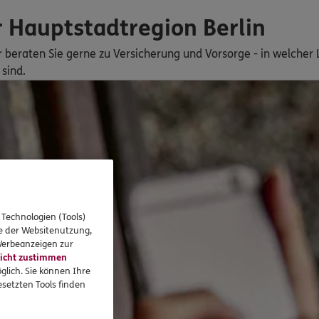
 Hauptstadtregion Berlin
ir beraten Sie gerne zu Versicherung und Vorsorge - in welche
sind.
 Technologien (Tools)
se der Websitenutzung,
 Werbeanzeigen zur
icht zustimmen
glich. Sie können Ihre
setzten Tools finden