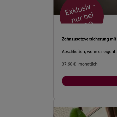
Darius Groß
Taubenstr. 20
,
c/o 
(2.1 km)
Homepage besuche
Zahnzusatzversicherung mit
Mikhail Iankov
Abschließen, wenn es eigentli
Taubenstr. 20
,
1011
Homepage besuche
37,60
€
monatlich
Ahmet Enes Ka
Taubenstr. 20
,
1011
Homepage besuche
Karan Kumar
Taubenstr. 20
,
1011
Homepage besuche