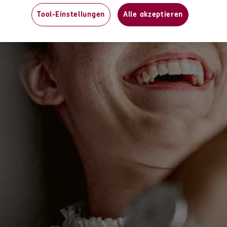
n
Tool-Einstellungen
Alle akzeptieren
ERGO
0117
Berlin
(2.1 km)
n
ERGO
ban
0117
Berlin
(2.1 km)
n
ERGO
0117
Berlin
(2.1 km)
n
ERGO
0117
Berlin
(2.1 km)
n