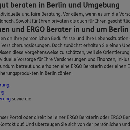
gut beraten in Berlin und Umgebung
ERGO
115
Berlin
(1.3 km)
dividuelle und faire Beratung. Vor allem, wenn es um die Vors
n
ach. Sowohl für Ihren privaten als auch für Ihren geschäftli
en und ERGO Berater in und um Berlin b
ERGO
gen an Ihre persönlichen Bedürfnisse und Ihre Lebenssituatio
115
Berlin
(1.3 km)
ersicherungslösungen. Doch zunächst erhalten Sie einen Über
n
sen diese Vorgehensweise zu schätzen, weil sie Orientierung gi
viduelle Vorsorge für Ihre Versicherungen und Finanzen, inklu
undum betreut und erhalten eine ERGO Beraterin oder einen ER
5
DKV
herungsprodukten in Berlin zählen:
ck
/77
,
10115
Berlin
erung
,
ng
,
n
erung
sowie die
ERGO
nser Portal oder direkt bei einer ERGO Beraterin oder ERGO Ber
erlin
(1.4 km)
Kontakt auf. Und überzeugen Sie sich von der persönlichen un
n