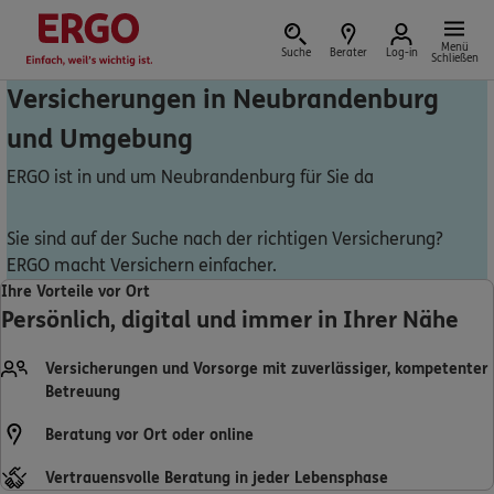
Menü
Suche
Berater
Log-in
Schließen
Versicherungen in Neubrandenburg
und Umgebung
Versicherung vor Ort
ERGO ist in und um Neubrandenburg für Sie da
Sie sind auf der Suche nach der richtigen Versicherung?
ERGO macht Versichern einfacher.
Schaden oder Leistungsfall melden
Ihre Vorteile vor Ort
Persönlich, digital und immer in Ihrer Nähe
Bequem online oder telefonisch
Versicherungen und Vorsorge mit zuverlässiger, kompetenter
Rechnung einreichen
Betreuung
Beratung vor Ort oder online
Vertrauensvolle Beratung in jeder Lebensphase