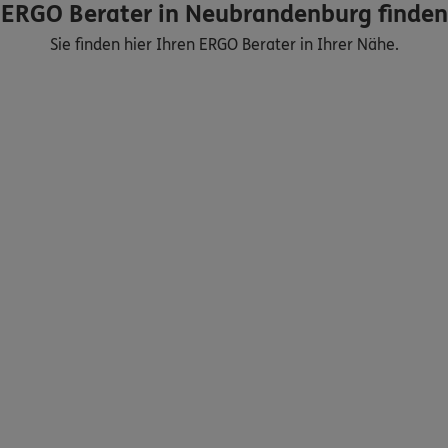
ERGO Berater in Neubrandenburg finden
Sie finden hier Ihren ERGO Berater in Ihrer Nähe.
Nicht sicher, was Sie benötigen?
Dann lassen Sie sich helfen.
Bequem online oder telefonisch
Service
Meine Versicherungen
Sehen Sie auf einen Blick Ihre Versicherungen bei ERGO,
dem ERGO Rechtsschutz und der DKV.
Zum Kundenportal