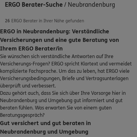
ERGO Berater-Suche
/
Neubrandenburg
26
ERGO Berater in Ihrer Nähe gefunden
ERGO in Neubrandenburg: Verständliche
5
/5
ERGO
Versicherungen und eine gute Beratung von
Marcus Haase
Schaden oder Leistungsfall melden
Ihrem ERGO Berater/in
Wilhelm-Külz-Str. 8
,
17033
Neubrandenburg
Sie wünschen sich verständliche Antworten auf Ihre
(0.5 km)
Bequem online oder telefonisch
Versicherungs-Fragen? ERGO spricht Klartext und vermeidet
Homepage besuchen
komplizierte Fachsprache. Um das zu leben, hat ERGO viele
Rechnung einreichen
Versicherungsbedingungen, Briefe und Vertragsunterlagen
ERGO
René Martin
überprüft und verbessert.
Wilhelm-Külz-Str. 8
,
17033
Neubrandenburg
Dazu gehört auch, dass Sie sich über Ihre Vorsorge hier in
Kontakt
(0.5 km)
Neubrandenburg und Umgebung gut informiert und gut
Homepage besuchen
beraten fühlen. Was erwarten Sie von einem guten
Beratungsgespräch?
ERGO
Ines Peters
Gut versichert und gut beraten in
Meine Versicherungen
Kranichstr. 5
,
17034
Neubrandenburg
(0.6 km)
Neubrandenburg und Umgebung
Homepage besuchen