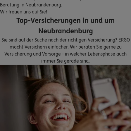
ERGO
Diana Mietusch
Beratung in Neubrandenburg.
Wir freuen uns auf Sie!
Turmstr. 3
,
17098
Friedland
(22.1 km)
Top-Versicherungen in und um
Homepage besuchen
Neubrandenburg
ERGO
Johannes Mietusch
Sie sind auf der Suche nach der richtigen Versicherung? ERGO
Turmstr. 3
,
17098
Friedland
(22.1 km)
macht Versichern einfacher. Wir beraten Sie gerne zu
Homepage besuchen
Versicherung und Vorsorge - in welcher Lebensphase auch
immer Sie gerade sind.
ERGO
Marlen Küster
Krumme Str. 51
,
17348
Woldegk
(23.7 km)
Homepage besuchen
ERGO
Nele-Marlen Bolsewig
Seestr. 23
,
17235
Neustrelitz
(26.1 km)
Homepage besuchen
5
/5
ERGO