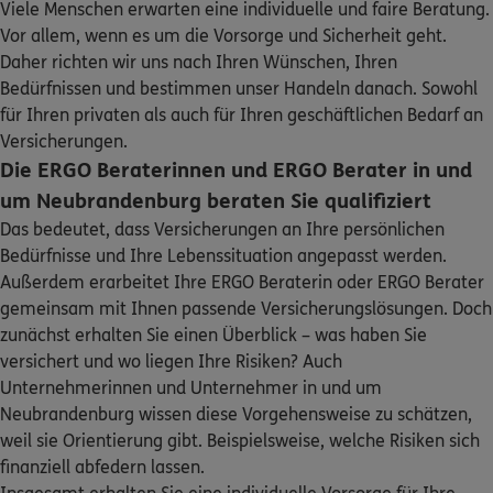
Viele Menschen erwarten eine individuelle und faire Beratung.
Sehen Sie auf einen Blick Ihre Versicherungen bei ERGO,
Vor allem, wenn es um die Vorsorge und Sicherheit geht.
dem ERGO Rechtsschutz und der DKV.
ERGO
Niels Schmidt
Daher richten wir uns nach Ihren Wünschen, Ihren
Bedürfnissen und bestimmen unser Handeln danach. Sowohl
Kranichstr. 5
,
17034
Neubrandenburg
(0.6 km)
Zum Kundenportal
für Ihren privaten als auch für Ihren geschäftlichen Bedarf an
Homepage besuchen
Versicherungen.
Die ERGO Beraterinnen und ERGO Berater in und
ERGO
Franziska Störmer
um Neubrandenburg beraten Sie qualifiziert
Kranichstr. 5
,
17034
Neubrandenburg
(0.6 km)
Das bedeutet, dass Versicherungen an Ihre persönlichen
Homepage besuchen
Bedürfnisse und Ihre Lebenssituation angepasst werden.
Schaden oder Leistungsfall melden
Außerdem erarbeitet Ihre ERGO Beraterin oder ERGO Berater
5
/5
ERGO
gemeinsam mit Ihnen passende Versicherungslösungen. Doch
Bequem online oder telefonisch
Arite Siedler
zunächst erhalten Sie einen Überblick – was haben Sie
Einsteinstr. 30
,
17036
Neubrandenburg
(2.1 km)
versichert und wo liegen Ihre Risiken? Auch
Rechnung einreichen
Homepage besuchen
Unternehmerinnen und Unternehmer in und um
Neubrandenburg wissen diese Vorgehensweise zu schätzen,
5
/5
ERGO
weil sie Orientierung gibt. Beispielsweise, welche Risiken sich
Lutz Mellin
finanziell abfedern lassen.
Marie-Hager-Str. 50
,
17094
Burg Stargard
(7.5 km)