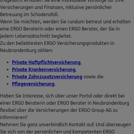
Insgesamt erhalten Sie eine individuelle Vorsorge für Ihre
ERGO Berater finden
Versicherungen und Finanzen, inklusive persönlicher
Homepage besuchen
Betreuung im Schadensfall.
Kundenportal Log-in
Wenn Sie möchten, werden Sie rundum betreut und erhalten
5
/5
ERGO
eine ERGO Beraterin oder einen ERGO Berater, der Sie in
Christian Ullerich
jedem Lebensabschnitt begleitet.
Bahnhofplatz 2
,
17217
Penzlin
(13.6 km)
Zu den beliebtesten ERGO Versicherungsprodukten in
Homepage besuchen
Neubrandenburg zählen:
ERGO
Lutz Köppen
Private Haftpflichtversicherung
,
Private Krankenversicherung
,
Brandenburger Str. 26
,
17087
Altentreptow
Private Zahnzusatzversicherung
(14.6 km)
sowie die
Homepage besuchen
Pflegeversicherung
.
Haben Sie Interesse, sich über unser Portal oder direkt bei
5
/5
ERGO
einer ERGO Beraterin oder ERGO Berater in Neubrandenburg
Arite Siedler
flexibel über die Versicherungen der ERGO Group AG zu
Am See 8
,
17089
Siedenbollentin
(20.9 km)
informieren?
Homepage besuchen
Nehmen Sie ganz unverbindlich Kontakt auf. Und überzeugen
Sie sich von der persönlichen und kompetenten ERGO