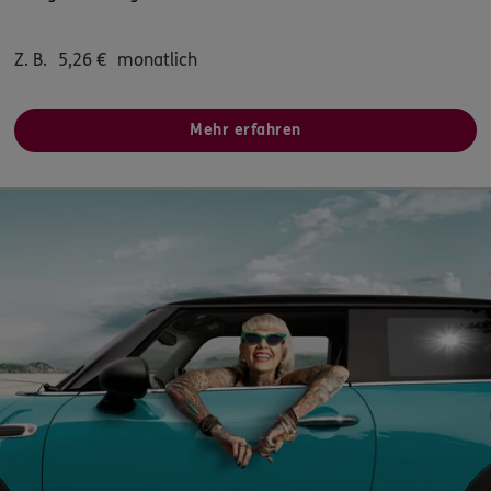
5
/5
ERGO
Z. B.
5,26
€
monatlich
Marcus Haase
Marktstr. 44
,
17309
Pasewalk
(48.0 km)
Homepage besuchen
Mehr erfahren
ERGO
Mario Hartung
Marktstr. 44
,
17309
Pasewalk
(48.0 km)
Homepage besuchen
ERGO
Henrik Kretschmer
Marktstr. 44
,
17309
Pasewalk
(48.0 km)
Homepage besuchen
ERGO
Mike Klein
Schwedter Str. 17
,
17291
Prenzlau
(48.5 km)
Homepage besuchen