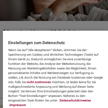
Marcus Haase
Seestr. 23
,
17235
Neustrelitz
(26.1 km)
Homepage besuchen
ERGO
Celine Przybylla
Zahnzusatzversicherung mit Sofortschutz
Seestraße 23
,
17235
Neustrelitz
(26.1 km)
Einstellungen zum Datenschutz
Abschließen, wenn es eigentlich schon zu spät ist? Mit
Homepage besuchen
ERGO klappts! Sogar, wenn die Behandlung bereits
Wenn Sie auf "Alle akzeptieren" klicken, stimmen Sie der
begonnen hat. Oder ein Heil- und Kostenplan vorliegt –
Speicherung von Cookies und ähnlichen Technologien (Tools) auf
5
/5
ERGO
Ihrem Gerät zu. Dadurch ermöglichen Sie eine zuverlässige
super!
Marcus Haase
Funktion der Website, die Analyse der Websitenutzung, die
Neue Str. 1
,
17153
Stavenhagen
(28.2 km)
Messung von Marketingaktivitäten sowie die Möglichkeit, Ihnen
37,60
€
monatlich
personalisierte Inhalte und Werbeanzeigen zur Verfügung zu
Homepage besuchen
stellen, z.B. durch die Nutzung von Facebook Audiences oder Google
Ads. Falls Sie
nicht zustimmen
möchten, ist leider keine für Sie
Mehr erfahren
ERGO
maßgeschneiderte Anpassung und Werbung auf dieser Seite
Chris Lorenz
möglich. Sie können Ihre Entscheidungen jederzeit über den
Neue Straße 1
,
17153
Reuterstadt Stavenhagen
Button "Tool-Einstellungen" anpassen. Näheres zu den
(28.2 km)
eingesetzten Tools finden Sie unter
Datenschutzhinweise
13 % Startbonus für junge Leute
Homepage besuchen
Impressum